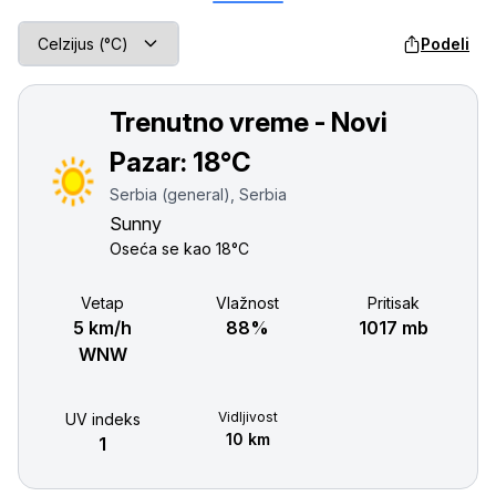
Podeli
Trenutno vreme - Novi
Pazar:
18°C
Serbia (general), Serbia
Sunny
Oseća se kao
18°C
Vetар
Vlažnost
Pritisak
5 km/h
88%
1017 mb
WNW
Vidljivost
UV indeks
10 km
1