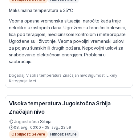
Maksimalna temperatura ≥ 35°C
Veoma opasna vremenska situacija, naročito kada traje
nekoliko uzastopnih dana. Ugroženi su hronični bolesnici,
lica pod terapijom, medicinskom kontrolom i meteoropate.
Ugrožene su i životinje. Veoma povoljni vremenski uslovi
za pojavu šumskih ili drugih požara. Nepovoljni uslovi za
snabdevanje električnom energijom. Problemi u
saobraćaju.
Događaj: Visoka temperatura Značajan nivo
Sigurnost: Likely
Kategorija: Met
Visoka temperatura Jugoistočna Srbija
Značajan nivo
Jugoistočna Srbija
08. avg., 00:00 - 08. avg., 23:59
Ozbiljnost: Severe
Hitnost: Future