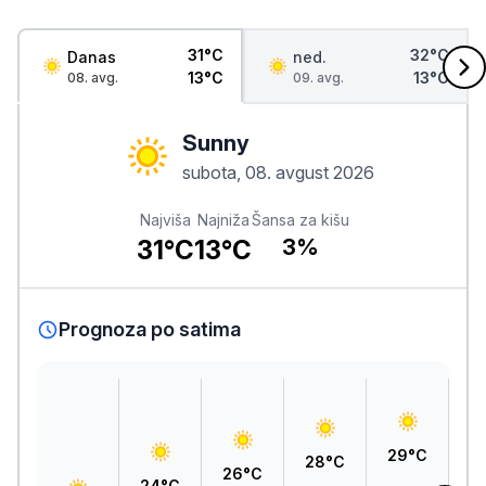
31°C
32°C
Danas
ned.
13°C
13°C
08. avg.
09. avg.
Sunny
subota, 08. avgust 2026
Najviša
Najniža
Šansa za kišu
31°C
13°C
3%
Prognoza po satima
3
29°C
28°C
26°C
24°C