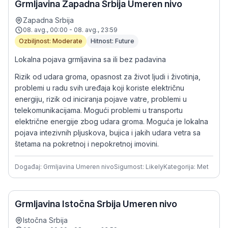
Grmljavina Zapadna Srbija Umeren nivo
Zapadna Srbija
08. avg., 00:00 - 08. avg., 23:59
Ozbiljnost: Moderate
Hitnost: Future
Lokalna pojava grmljavina sa ili bez padavina
Rizik od udara groma, opasnost za život ljudi i životinja,
problemi u radu svih uređaja koji koriste električnu
energiju, rizik od iniciranja pojave vatre, problemi u
telekomunikacijama. Mogući problemi u transportu
električne energije zbog udara groma. Moguća je lokalna
pojava intezivnih pljuskova, bujica i jakih udara vetra sa
štetama na pokretnoj i nepokretnoj imovini.
Događaj: Grmljavina Umeren nivo
Sigurnost: Likely
Kategorija: Met
Grmljavina Istočna Srbija Umeren nivo
Istočna Srbija