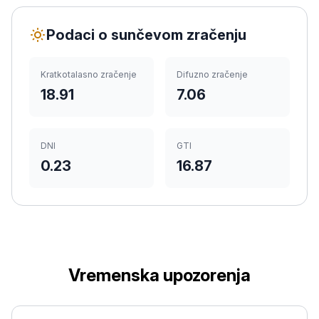
Podaci o sunčevom zračenju
Kratkotalasno zračenje
Difuzno zračenje
18.91
7.06
DNI
GTI
0.23
16.87
Vremenska upozorenja