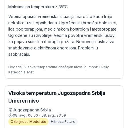
Maksimalna temperatura ≥ 35°C
Veoma opasna vremenska situacija, naročito kada traje
nekoliko uzastopnih dana. Ugroženi su hronični bolesnici,
lica pod terapijom, medicinskom kontrolom i meteoropate.
Ugrožene su i životinje. Veoma povoljni vremenski uslovi
za pojavu šumskih ili drugih požara. Nepovoljni uslovi za
snabdevanje električnom energijom. Problemi u
saobraćaju.
Događaj: Visoka temperatura Značajan nivo
Sigurnost: Likely
Kategorija: Met
Visoka temperatura Jugozapadna Srbija
Umeren nivo
Jugozapadna Srbija
08. avg., 00:00 - 08. avg., 23:59
Ozbiljnost: Moderate
Hitnost: Future