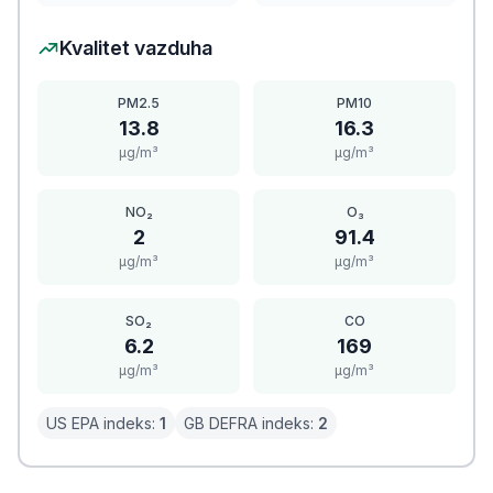
Kvalitet vazduha
PM2.5
PM10
13.8
16.3
μg/m³
μg/m³
NO₂
O₃
2
91.4
μg/m³
μg/m³
SO₂
CO
6.2
169
μg/m³
μg/m³
US EPA indeks:
1
GB DEFRA indeks:
2