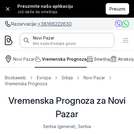
Preuzmite našu aplikaciju
Preuzmi
Još lakše do smeštaja.
Rezervacije:
+38166222630
Novi Pazar
·
Bilo kada
Dodajte goste
Novi Pazar
Vremenska Prognoza
Smeštaj
Atrakci
Bookaweb
Evropa
Srbija
Novi Pazar
Vremenska Prognoza
Vremenska Prognoza za Novi
Pazar
Serbia (general), Serbia