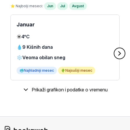
⭐ Najbolji meseci:
Jun
Jul
Avgust
Januar
☀️
4°C
💧
9 Kišnih dana
❄️
Veoma obilan sneg
🥶
Najhladniji mesec
🌵
Najsušiji mesec
Prikaži grafikon i podatke o vremenu