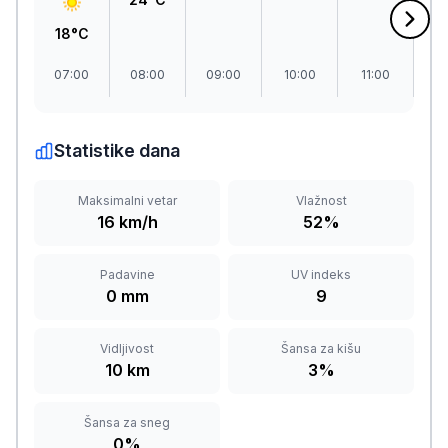
18°C
07:00
08:00
09:00
10:00
11:00
1
Statistike dana
Maksimalni vetar
Vlažnost
16 km/h
52%
Padavine
UV indeks
0 mm
9
Vidljivost
Šansa za kišu
10 km
3%
Šansa za sneg
0%