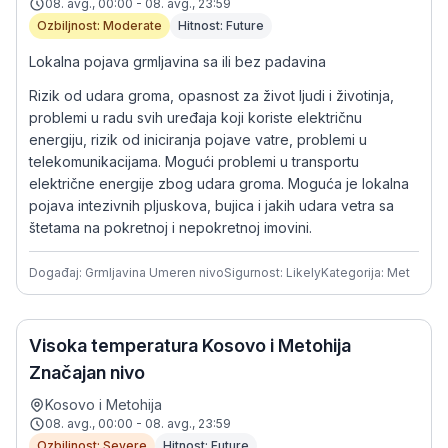
08. avg., 00:00 - 08. avg., 23:59
Ozbiljnost: Moderate
Hitnost: Future
Lokalna pojava grmljavina sa ili bez padavina
Rizik od udara groma, opasnost za život ljudi i životinja,
problemi u radu svih uređaja koji koriste električnu
energiju, rizik od iniciranja pojave vatre, problemi u
telekomunikacijama. Mogući problemi u transportu
električne energije zbog udara groma. Moguća je lokalna
pojava intezivnih pljuskova, bujica i jakih udara vetra sa
štetama na pokretnoj i nepokretnoj imovini.
Događaj: Grmljavina Umeren nivo
Sigurnost: Likely
Kategorija: Met
Visoka temperatura Kosovo i Metohija
Značajan nivo
Kosovo i Metohija
08. avg., 00:00 - 08. avg., 23:59
Ozbiljnost: Severe
Hitnost: Future