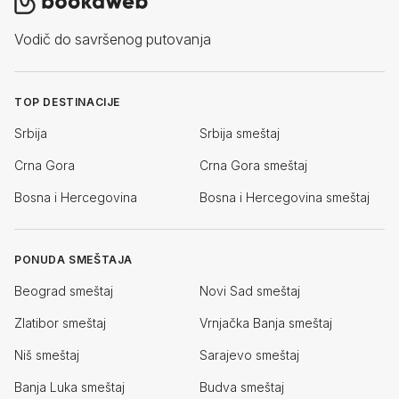
Vodič do savršenog putovanja
TOP DESTINACIJE
Srbija
Srbija smeštaj
Crna Gora
Crna Gora smeštaj
Bosna i Hercegovina
Bosna i Hercegovina smeštaj
PONUDA SMEŠTAJA
Beograd smeštaj
Novi Sad smeštaj
Zlatibor smeštaj
Vrnjačka Banja smeštaj
Niš smeštaj
Sarajevo smeštaj
Banja Luka smeštaj
Budva smeštaj