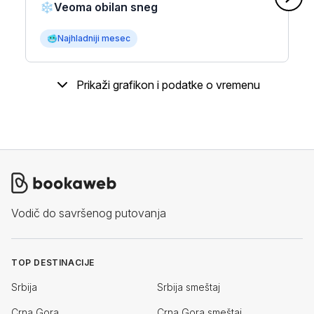
❄️
Veoma obilan sneg
🥶
Najhladniji mesec
Prikaži grafikon i podatke o vremenu
Vodič do savršenog putovanja
TOP DESTINACIJE
Srbija
Srbija smeštaj
Crna Gora
Crna Gora smeštaj