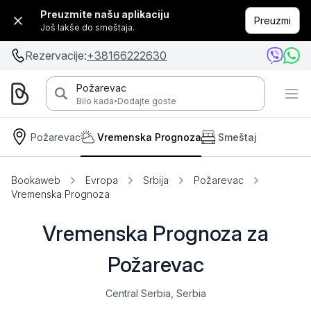
Preuzmite našu aplikaciju
Preuzmi
Još lakše do smeštaja.
Rezervacije:
+38166222630
Požarevac
·
Bilo kada
Dodajte goste
Požarevac
Vremenska Prognoza
Smeštaj
Bookaweb
Evropa
Srbija
Požarevac
Vremenska Prognoza
Vremenska Prognoza za
Požarevac
Central Serbia, Serbia