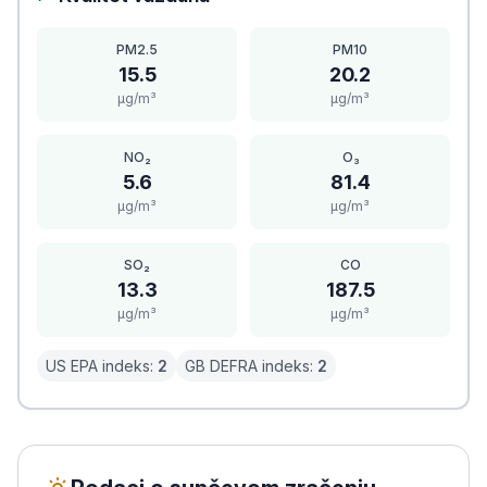
PM2.5
PM10
15.5
20.2
μg/m³
μg/m³
NO₂
O₃
5.6
81.4
μg/m³
μg/m³
SO₂
CO
13.3
187.5
μg/m³
μg/m³
US EPA indeks:
2
GB DEFRA indeks:
2