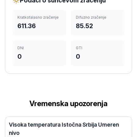
Podaci o sunčevom zračenju
Kratkotalasno zračenje
Difuzno zračenje
611.36
85.52
DNI
GTI
0
0
Vremenska upozorenja
Visoka temperatura Istočna Srbija Umeren
nivo