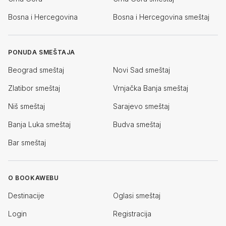
Bosna i Hercegovina
Bosna i Hercegovina smeštaj
PONUDA SMEŠTAJA
Beograd smeštaj
Novi Sad smeštaj
Zlatibor smeštaj
Vrnjačka Banja smeštaj
Niš smeštaj
Sarajevo smeštaj
Banja Luka smeštaj
Budva smeštaj
Bar smeštaj
O BOOKAWEBU
Destinacije
Oglasi smeštaj
Login
Registracija