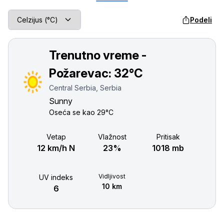
Podeli
Trenutno vreme -
Požarevac:
32°C
Central Serbia, Serbia
Sunny
Oseća se kao
29°C
Vetар
Vlažnost
Pritisak
12 km/h N
23%
1018 mb
Vidljivost
UV indeks
10 km
6