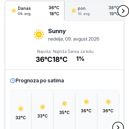
36°C
38°C
Danas
pon.
18°C
19°C
09. avg.
10. avg.
Sunny
nedelja, 09. avgust 2026
Najviša
Najniža
Šansa za kišu
36°C
18°C
1%
Prognoza po satima
36°C
36°C
3
35°C
33°C
32°C