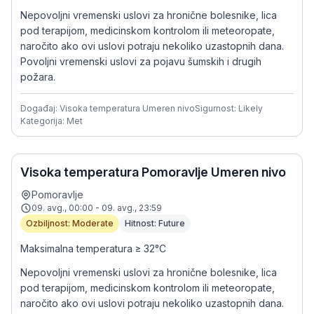
Nepovoljni vremenski uslovi za hronične bolesnike, lica
pod terapijom, medicinskom kontrolom ili meteoropate,
naročito ako ovi uslovi potraju nekoliko uzastopnih dana.
Povoljni vremenski uslovi za pojavu šumskih i drugih
požara.
Događaj: Visoka temperatura Umeren nivo
Sigurnost: Likely
Kategorija: Met
Visoka temperatura Pomoravlje Umeren nivo
Pomoravlje
09. avg., 00:00 - 09. avg., 23:59
Ozbiljnost: Moderate
Hitnost: Future
Maksimalna temperatura ≥ 32°C
Nepovoljni vremenski uslovi za hronične bolesnike, lica
pod terapijom, medicinskom kontrolom ili meteoropate,
naročito ako ovi uslovi potraju nekoliko uzastopnih dana.