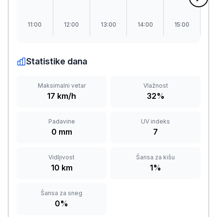
11:00
12:00
13:00
14:00
15:00
1
Statistike dana
Maksimalni vetar
Vlažnost
17 km/h
32%
Padavine
UV indeks
0 mm
7
Vidljivost
Šansa za kišu
10 km
1%
Šansa za sneg
0%