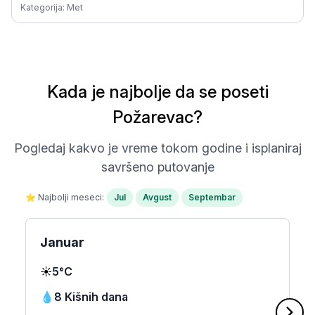
Kategorija: Met
Kada je najbolje da se poseti
Požarevac?
Pogledaj kakvo je vreme tokom godine i isplaniraj
savršeno putovanje
⭐ Najbolji meseci:
Jul
Avgust
Septembar
Januar
☀️
5°C
💧
8 Kišnih dana