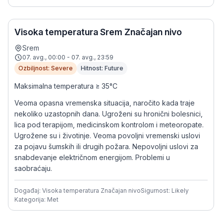
Visoka temperatura Srem Značajan nivo
Srem
07. avg., 00:00 - 07. avg., 23:59
Ozbiljnost: Severe
Hitnost: Future
Maksimalna temperatura ≥ 35°C
Veoma opasna vremenska situacija, naročito kada traje
nekoliko uzastopnih dana. Ugroženi su hronični bolesnici,
lica pod terapijom, medicinskom kontrolom i meteoropate.
Ugrožene su i životinje. Veoma povoljni vremenski uslovi
za pojavu šumskih ili drugih požara. Nepovoljni uslovi za
snabdevanje električnom energijom. Problemi u
saobraćaju.
Događaj: Visoka temperatura Značajan nivo
Sigurnost: Likely
Kategorija: Met