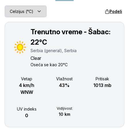
Podeli
Trenutno vreme - Šabac:
22°C
Serbia (general), Serbia
Clear
Oseća se kao
20°C
Vetар
Vlažnost
Pritisak
4 km/h
43%
1013 mb
WNW
Vidljivost
UV indeks
10 km
0