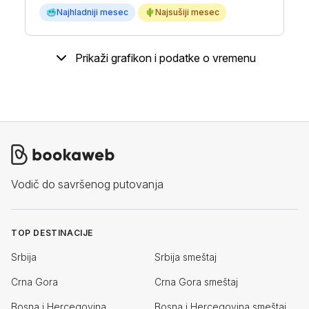
🥶
Najhladniji mesec
🌵
Najsušiji mesec
Prikaži grafikon i podatke o vremenu
Vodič do savršenog putovanja
TOP DESTINACIJE
Srbija
Srbija smeštaj
Crna Gora
Crna Gora smeštaj
Bosna i Hercegovina
Bosna i Hercegovina smeštaj