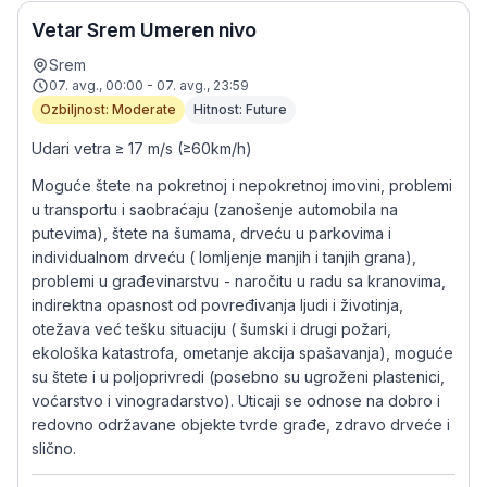
Vetar Srem Umeren nivo
Srem
07. avg., 00:00 - 07. avg., 23:59
Ozbiljnost: Moderate
Hitnost: Future
Udari vetra ≥ 17 m/s (≥60km/h)
Moguće štete na pokretnoj i nepokretnoj imovini, problemi
u transportu i saobraćaju (zanošenje automobila na
putevima), štete na šumama, drveću u parkovima i
individualnom drveću ( lomljenje manjih i tanjih grana),
problemi u građevinarstvu - naročitu u radu sa kranovima,
indirektna opasnost od povređivanja ljudi i životinja,
otežava već tešku situaciju ( šumski i drugi požari,
ekološka katastrofa, ometanje akcija spašavanja), moguće
su štete i u poljoprivredi (posebno su ugroženi plastenici,
voćarstvo i vinogradarstvo). Uticaji se odnose na dobro i
redovno održavane objekte tvrde građe, zdravo drveće i
slično.