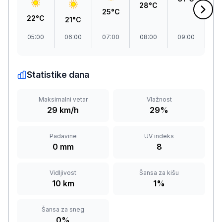
28°C
25°C
22°C
21°C
05:00
06:00
07:00
08:00
09:00
1
Statistike dana
Maksimalni vetar
Vlažnost
29 km/h
29%
Padavine
UV indeks
0 mm
8
Vidljivost
Šansa za kišu
10 km
1%
Šansa za sneg
0%