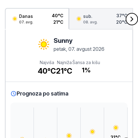
40°C
37°C
Danas
sub.
21°C
20°C
07. avg.
08. avg.
Sunny
petak, 07. avgust 2026
Najviša
Najniža
Šansa za kišu
40°C
21°C
1%
Prognoza po satima
3
31°C