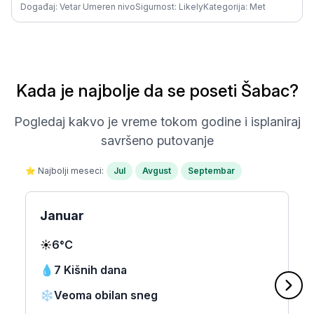
Događaj: Vetar Umeren nivo
Sigurnost: Likely
Kategorija: Met
Kada je najbolje da se poseti Šabac?
Pogledaj kakvo je vreme tokom godine i isplaniraj
savršeno putovanje
⭐ Najbolji meseci:
Jul
Avgust
Septembar
Januar
☀️
6°C
💧
7 Kišnih dana
❄️
Veoma obilan sneg