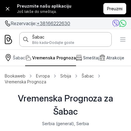
Preuzmite našu aplikaciju
Preuzmi
Još lakše do smeštaja.
Rezervacije:
+38166222630
Šabac
·
Bilo kada
Dodajte goste
Šabac
Vremenska Prognoza
Smeštaj
Atrakcije
Bookaweb
Evropa
Srbija
Šabac
Vremenska Prognoza
Vremenska Prognoza za
Šabac
Serbia (general), Serbia