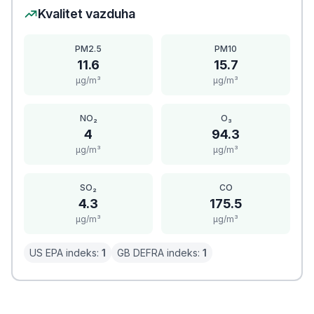
Kvalitet vazduha
PM2.5
PM10
11.6
15.7
μg/m³
μg/m³
NO₂
O₃
4
94.3
μg/m³
μg/m³
SO₂
CO
4.3
175.5
μg/m³
μg/m³
US EPA indeks:
1
GB DEFRA indeks:
1