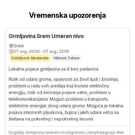
Vremenska upozorenja
Grmljavina Srem Umeren nivo
Srem
07. avg., 00:00 - 07. avg., 23:59
Ozbiljnost: Moderate
Hitnost: Future
Lokalna pojava grmljavina sa ili bez padavina
Rizik od udara groma, opasnost za život ljudi i životinja,
problemi u radu svih uređaja koji koriste električnu
energiju, rizik od iniciranja pojave vatre, problemi u
telekomunikacijama. Mogući problemi u transportu
električne energije zbog udara groma. Moguća je lokalna
pojava intezivnih pljuskova, bujica i jakih udara vetra sa
štetama na pokretnoj i nepokretnoj imovini.
Događaj: Grmljavina Umeren nivo
Sigurnost: Likely
Kategorija: Met