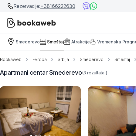
Rezervacije:
+38166222630
Smederevo
Smeštaj
Atrakcije
Vremenska Progn
Srbija
Srbija
Bosna i Hercegovina
Bookaweb
Evropa
Srbija
Smederevo
Smeštaj
Crna Gora
Beograd
Apartmani centar Smederevo
(3
rezultata
)
Ostalo
Niš
Srebrno jezero
Prolom Banja
Užice