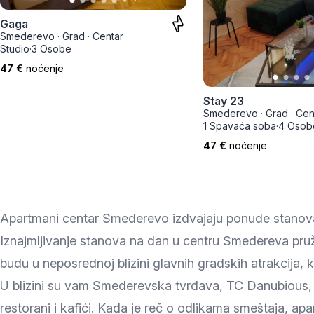
Smederevo
Gaga
Čačak
Smederevo
·
Grad
·
Centar
Studio
·
3 Osobe
Pančevo
47 €
noćenje
Vranje
Stay 23
Smederevo
·
Grad
·
Cen
1 Spavaća soba
·
4 Osob
Paraćin
47 €
noćenje
Kikinda
Srbobran
Apartmani centar Smederevo izdvajaju ponude stanova
Inđija
Iznajmljivanje stanova na dan u centru Smedereva pru
budu u neposrednoj blizini glavnih gradskih atrakcija, k
Ruma
U blizini su vam Smederevska tvrđava, TC Danubious, ob
Sremski Karlovci
restorani i kafići. Kada je reč o odlikama smeštaja, a