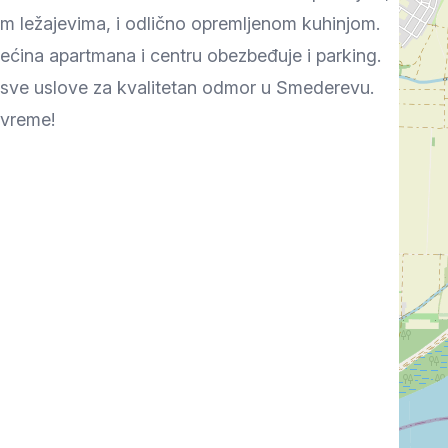
Prokuplje
m ležajevima, i odlično opremljenom kuhinjom.
ećina apartmana i centru obezbeđuje i parking.
u sve uslove za kvalitetan odmor u Smederevu.
 vreme!