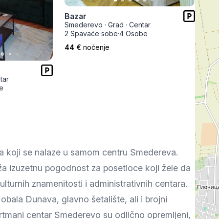
Subotica
Nova Varoš
Valjevo
Bazar
Uvac
Kruševac
Pirot
Smederevo
·
Grad
·
Centar
2 Spavaće sobe
·
4 Osobe
Novi Pazar
Zrenjanin
Vršac
44 €
noćenje
Gornji Milanovac
Raška
Leskovac
tar
e
Bor
Požarevac
Senta
Požega
Sremska
Ljubovija
Mitrovica
Topola
Bela Crkva
Negotin
 koji se nalaze u samom centru Smedereva. ​
Bačka Palanka
Ćuprija
Kanjiža
ža izuzetnu pogodnost za posetioce koji žele da
ulturnih znamenitosti i administrativnih centara.
Temerin
Novi Bečej
Mali Zvornik
ala Dunava, glavno šetalište, ali i brojni
Kosmaj
Golija
Bačka Topola
partmani centar Smederevo su odlično opremljeni,