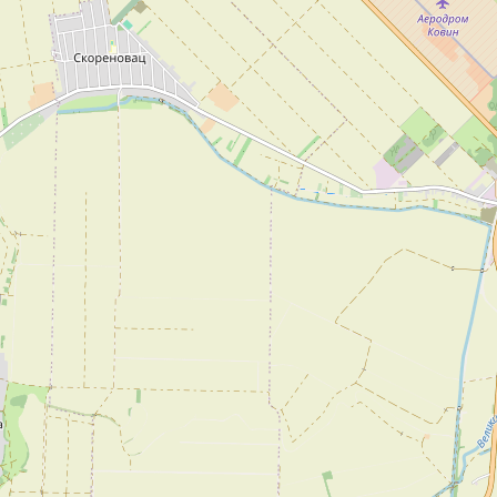
Šabac
naroda, a slike lokalnih i tradicionalnih
specijaliteta osetićete i na svojim
nepcima.
Loznica
Sombor
Zaječar
Vrbas
Majdanpek
Ub
Donji Milanovac
Apatin
Palić