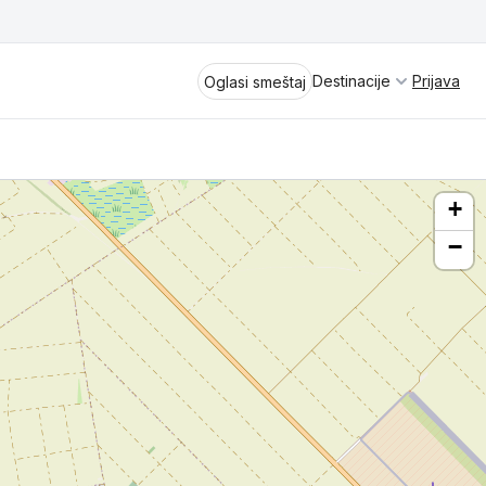
Destinacije
Prijava
Oglasi smeštaj
+
−
Divčibare
Vrnjačka Banja
Spremite se za virtuelno putovanje
kroz jednu od najlepših zemalja
Perućac
Evrope i sveta. Uživaćete u prikazima
planinskih masiva poput Tare i Šar-
Kladovo
planine, ali i u ravničarskim predelima
prostrane Vojvodine. Istraživanje
Aranđelovac
tradicije i kulturnog dobra Srbije
otkriće vam pravu narav srpskog