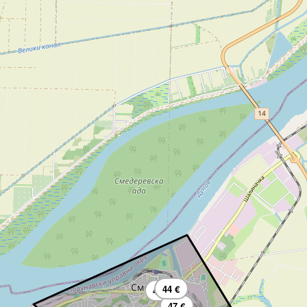
44 €
47 €
47 €