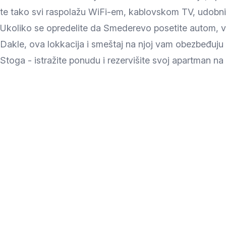
Zlatar
te tako svi raspolažu WiFi-em, kablovskom TV, udobni
Ukoliko se opredelite da Smederevo posetite autom, v
Dakle, ova lokkacija i smeštaj na njoj vam obezbeđuj
Stoga - istražite ponudu i rezervišite svoj apartman na