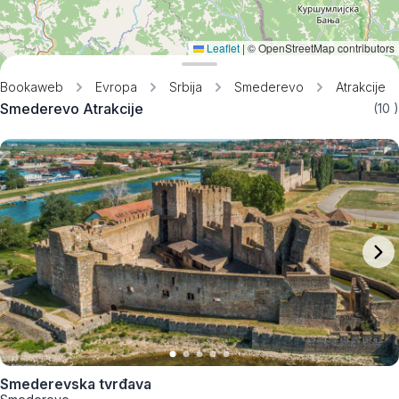
Leaflet
|
© OpenStreetMap contributors
Bookaweb
Evropa
Srbija
Smederevo
Atrakcije
Smederevo Atrakcije
(10
)
Smederevska tvrđava