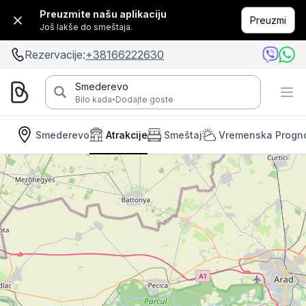
Preuzmite našu aplikaciju
Preuzmi
Još lakše do smeštaja.
Rezervacije:
+38166222630
Smederevo
·
Bilo kada
Dodajte goste
Smederevo
Atrakcije
Smeštaj
Vremenska Progn