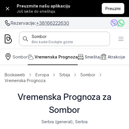
Preuzmite našu aplikaciju
Preuzmi
Još lakše do smeštaja.
Rezervacije:
+38166222630
Sombor
·
Bilo kada
Dodajte goste
Sombor
Vremenska Prognoza
Smeštaj
Atrakcije
Bookaweb
Evropa
Srbija
Sombor
Vremenska Prognoza
Vremenska Prognoza za
Sombor
Serbia (general), Serbia