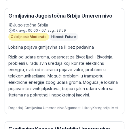
Grmljavina Jugoistočna Srbija Umeren nivo
Jugoistočna Srbija
07. avg., 00:00 - 07. avg., 23:59
Ozbiljnost: Moderate
Hitnost: Future
Lokalna pojava grmljavina sa ili bez padavina
Rizik od udara groma, opasnost za život ljudi i životinja,
problemi u radu svih uređaja koji koriste električnu
energiju, rizik od iniciranja pojave vatre, problemi u
telekomunikacijama. Mogući problemi u transportu
električne energije zbog udara groma. Moguća je lokalna
pojava intezivnih pljuskova, bujica i jakih udara vetra sa
štetama na pokretnoj i nepokretnoj imovini.
Događaj: Grmljavina Umeren nivo
Sigurnost: Likely
Kategorija: Met
Grmljavina Kosovo i Metohija Umeren nivo