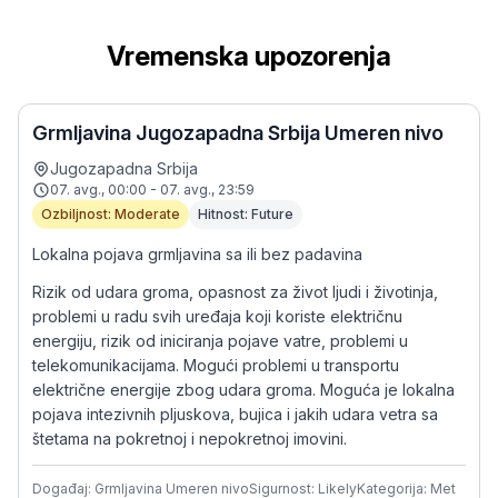
Vremenska upozorenja
Grmljavina Jugozapadna Srbija Umeren nivo
Jugozapadna Srbija
07. avg., 00:00 - 07. avg., 23:59
Ozbiljnost: Moderate
Hitnost: Future
Lokalna pojava grmljavina sa ili bez padavina
Rizik od udara groma, opasnost za život ljudi i životinja,
problemi u radu svih uređaja koji koriste električnu
energiju, rizik od iniciranja pojave vatre, problemi u
telekomunikacijama. Mogući problemi u transportu
električne energije zbog udara groma. Moguća je lokalna
pojava intezivnih pljuskova, bujica i jakih udara vetra sa
štetama na pokretnoj i nepokretnoj imovini.
Događaj: Grmljavina Umeren nivo
Sigurnost: Likely
Kategorija: Met