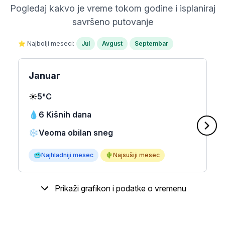
Pogledaj kakvo je vreme tokom godine i isplaniraj
savršeno putovanje
⭐ Najbolji meseci:
Jul
Avgust
Septembar
Januar
☀️
5°C
💧
6 Kišnih dana
❄️
Veoma obilan sneg
🥶
Najhladniji mesec
🌵
Najsušiji mesec
Prikaži grafikon i podatke o vremenu