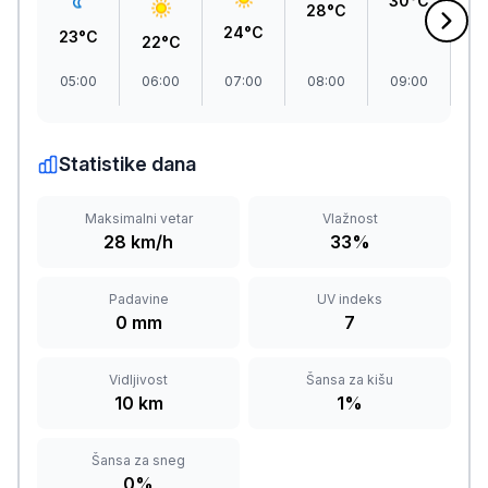
28°C
24°C
23°C
22°C
05:00
06:00
07:00
08:00
09:00
1
Statistike dana
Maksimalni vetar
Vlažnost
28 km/h
33%
Padavine
UV indeks
0 mm
7
Vidljivost
Šansa za kišu
10 km
1%
Šansa za sneg
0%