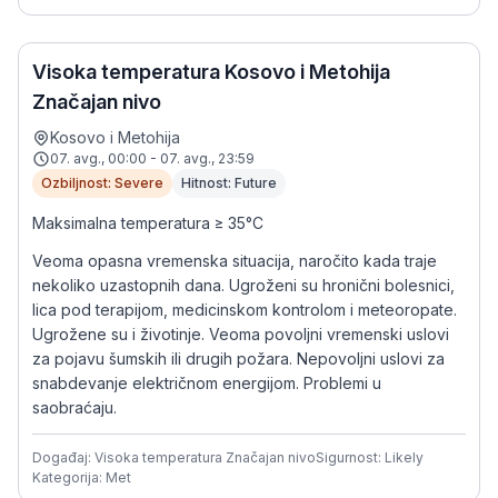
Visoka temperatura Kosovo i Metohija
Značajan nivo
Kosovo i Metohija
07. avg., 00:00 - 07. avg., 23:59
Ozbiljnost: Severe
Hitnost: Future
Maksimalna temperatura ≥ 35°C
Veoma opasna vremenska situacija, naročito kada traje
nekoliko uzastopnih dana. Ugroženi su hronični bolesnici,
lica pod terapijom, medicinskom kontrolom i meteoropate.
Ugrožene su i životinje. Veoma povoljni vremenski uslovi
za pojavu šumskih ili drugih požara. Nepovoljni uslovi za
snabdevanje električnom energijom. Problemi u
saobraćaju.
Događaj: Visoka temperatura Značajan nivo
Sigurnost: Likely
Kategorija: Met