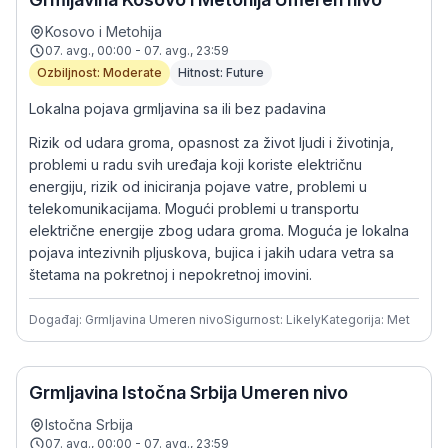
Kosovo i Metohija
07. avg., 00:00 - 07. avg., 23:59
Ozbiljnost: Moderate
Hitnost: Future
Lokalna pojava grmljavina sa ili bez padavina
Rizik od udara groma, opasnost za život ljudi i životinja,
problemi u radu svih uređaja koji koriste električnu
energiju, rizik od iniciranja pojave vatre, problemi u
telekomunikacijama. Mogući problemi u transportu
električne energije zbog udara groma. Moguća je lokalna
pojava intezivnih pljuskova, bujica i jakih udara vetra sa
štetama na pokretnoj i nepokretnoj imovini.
Događaj: Grmljavina Umeren nivo
Sigurnost: Likely
Kategorija: Met
Grmljavina Istočna Srbija Umeren nivo
Istočna Srbija
07. avg., 00:00 - 07. avg., 23:59