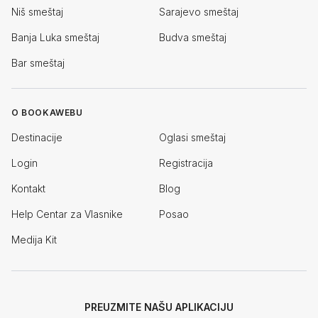
Niš smeštaj
Sarajevo smeštaj
Banja Luka smeštaj
Budva smeštaj
Bar smeštaj
O BOOKAWEBU
Destinacije
Oglasi smeštaj
Login
Registracija
Kontakt
Blog
Help Centar za Vlasnike
Posao
Medija Kit
PREUZMITE NAŠU APLIKACIJU