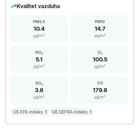
Kvalitet vazduha
PM2.5
PM10
10.4
14.7
μg/m³
μg/m³
NO₂
O₃
5.1
100.5
μg/m³
μg/m³
SO₂
CO
3.6
179.8
μg/m³
μg/m³
US EPA indeks:
1
GB DEFRA indeks:
1