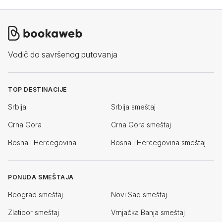
Vodič do savršenog putovanja
TOP DESTINACIJE
Srbija
Srbija smeštaj
Crna Gora
Crna Gora smeštaj
Bosna i Hercegovina
Bosna i Hercegovina smeštaj
PONUDA SMEŠTAJA
Beograd smeštaj
Novi Sad smeštaj
Zlatibor smeštaj
Vrnjačka Banja smeštaj