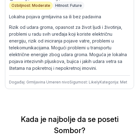
Ozbiljnost: Moderate
Hitnost: Future
Lokalna pojava grmljavina sa ili bez padavina
Rizik od udara groma, opasnost za život ljudi i životinja,
problemi u radu svih uređaja koji koriste električnu
energiju, rizik od iniciranja pojave vatre, problemi u
telekomunikacijama. Mogući problemi u transportu
električne energije zbog udara groma. Moguća je lokalna
pojava intezivnih pljuskova, bujica i jakih udara vetra sa
štetama na pokretnoj i nepokretnoj imovini.
Događaj: Grmljavina Umeren nivo
Sigurnost: Likely
Kategorija: Met
Kada je najbolje da se poseti
Sombor?