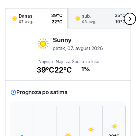
39°C
35°C
Danas
sub.
22°C
19°C
07. avg.
08. avg.
Sunny
petak, 07. avgust 2026
Najviša
Najniža
Šansa za kišu
39°C
22°C
1%
Prognoza po satima
3
30°C