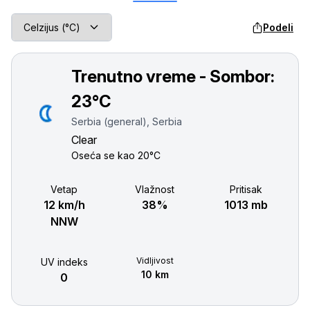
Podeli
Trenutno vreme - Sombor:
23°C
Serbia (general), Serbia
Clear
Oseća se kao
20°C
Vetар
Vlažnost
Pritisak
12 km/h
38%
1013 mb
NNW
Vidljivost
UV indeks
10 km
0