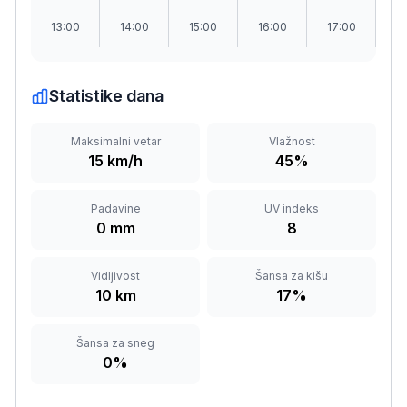
13:00
14:00
15:00
16:00
17:00
1
Statistike dana
Maksimalni vetar
Vlažnost
15 km/h
45%
Padavine
UV indeks
0 mm
8
Vidljivost
Šansa za kišu
10 km
17%
Šansa za sneg
0%