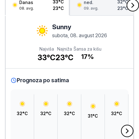
33°C
32°C
Danas
ned.
23°C
23°C
08. avg.
09. avg.
Sunny
subota, 08. avgust 2026
Najviša
Najniža
Šansa za kišu
33°C
23°C
17%
Prognoza po satima
32°C
32°C
32°C
32°C
3
31°C