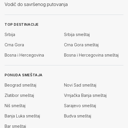
Vodič do savršenog putovanja
TOP DESTINACIJE
Srbija
Srbija smeštaj
Crna Gora
Crna Gora smeštaj
Bosna i Hercegovina
Bosna i Hercegovina smeštaj
PONUDA SMEŠTAJA
Beograd smeštaj
Novi Sad smeštaj
Zlatibor smeštaj
Vrnjačka Banja smeštaj
Niš smeštaj
Sarajevo smeštaj
Banja Luka smeštaj
Budva smeštaj
Bar smeštaj