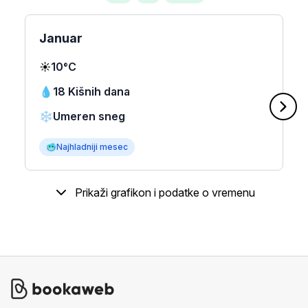
Januar
☀️
10°C
💧
18 Kišnih dana
❄️
Umeren sneg
🥶
Najhladniji mesec
Prikaži grafikon i podatke o vremenu