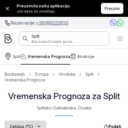
Preuzmite našu aplikaciju
Preuzmi
Još lakše do smeštaja.
Rezervacije:
+38166222630
Split
·
Bilo kada
Dodajte goste
Split
Vremenska Prognoza
Atrakcije
Bookaweb
Evropa
Hrvatska
Split
Vremenska Prognoza
Vremenska Prognoza za Split
Splitsko-Dalmatinska, Croatia
Podeli