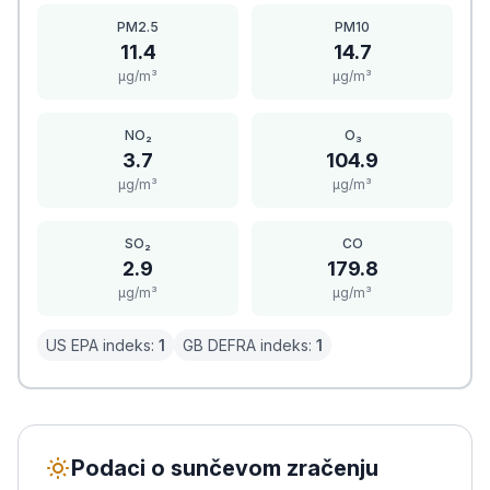
PM2.5
PM10
11.4
14.7
μg/m³
μg/m³
NO₂
O₃
3.7
104.9
μg/m³
μg/m³
SO₂
CO
2.9
179.8
μg/m³
μg/m³
US EPA indeks:
1
GB DEFRA indeks:
1
Podaci o sunčevom zračenju