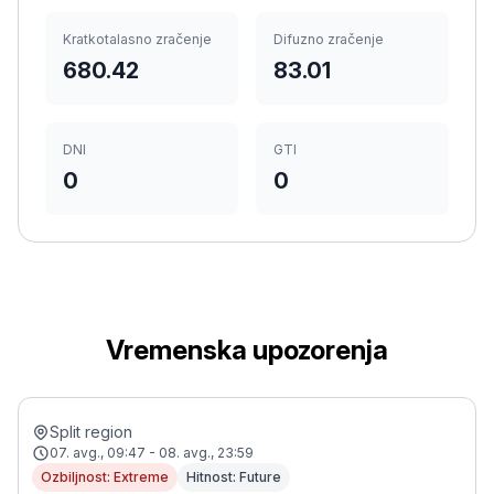
Kratkotalasno zračenje
Difuzno zračenje
680.42
83.01
DNI
GTI
0
0
Vremenska upozorenja
Split region
07. avg., 09:47 - 08. avg., 23:59
Ozbiljnost: Extreme
Hitnost: Future