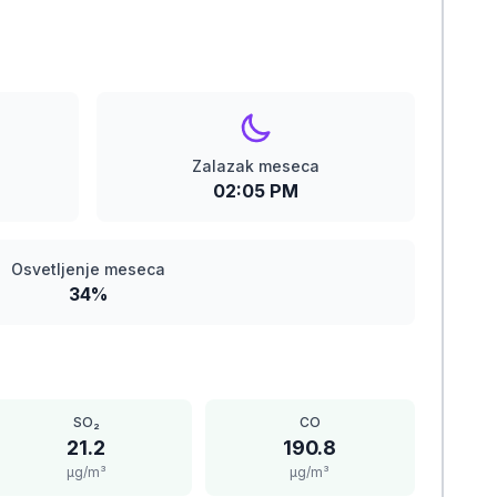
Zalazak meseca
02:05 PM
Osvetljenje meseca
34%
SO₂
CO
21.2
190.8
μg/m³
μg/m³