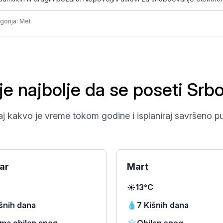
gorija: Met
je najbolje da se poseti Srb
j kakvo je vreme tokom godine i isplaniraj savršeno p
ar
Mart
☀️
13°C
šnih dana
💧
7 Kišnih dana