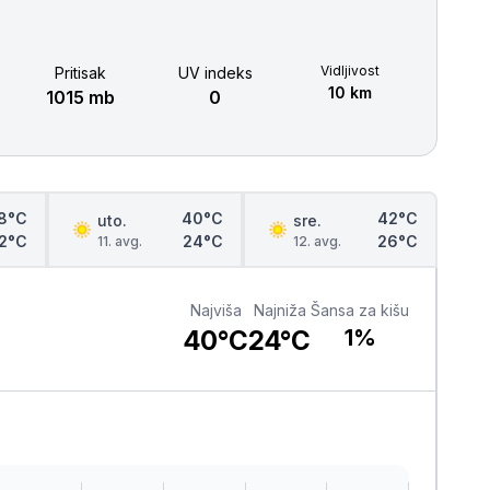
Šabac
naroda, a slike lokalnih i tradicionalnih
specijaliteta osetićete i na svojim
nepcima.
Loznica
Vidljivost
Pritisak
UV indeks
10 km
1015 mb
0
Sombor
Zaječar
Vrbas
8°C
40°C
42°C
uto.
sre.
2°C
24°C
26°C
11. avg.
12. avg.
Majdanpek
Najviša
Najniža
Šansa za kišu
Ub
40°C
24°C
1%
Donji Milanovac
Apatin
Palić