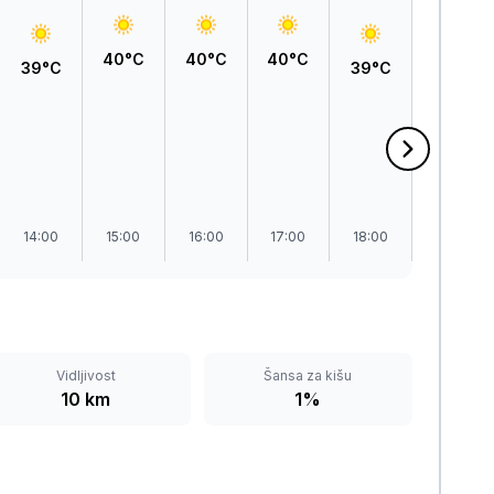
40°C
40°C
40°C
39°C
39°C
35°C
14:00
15:00
16:00
17:00
18:00
19:00
Vidljivost
Šansa za kišu
10 km
1%