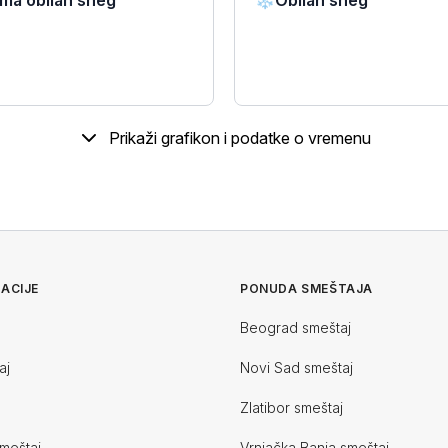
ma obilan sneg
❄️
Obilan sneg
Prikaži grafikon i podatke o vremenu
ACIJE
PONUDA SMEŠTAJA
Beograd smeštaj
aj
Novi Sad smeštaj
Zlatibor smeštaj
meštaj
Vrnjačka Banja smeštaj