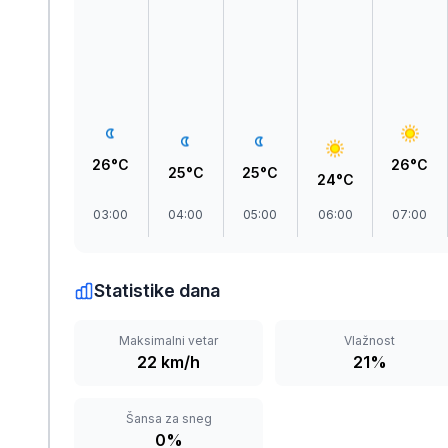
Zlatar
26°C
26°C
25°C
25°C
24°C
03:00
04:00
05:00
06:00
07:00
Statistike dana
Maksimalni vetar
Vlažnost
22 km/h
21%
Šansa za sneg
0%