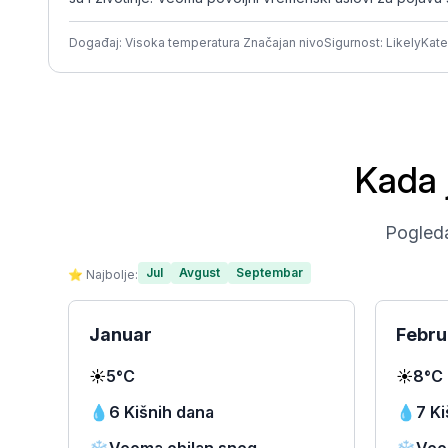
Događaj: Visoka temperatura Značajan nivo
Sigurnost: Likely
Kate
Kada 
Pogleda
Jul
Avgust
Septembar
⭐ Najbolje:
Januar
Febru
☀️
5°C
☀️
8°C
💧
6 Kišnih dana
💧
7 Ki