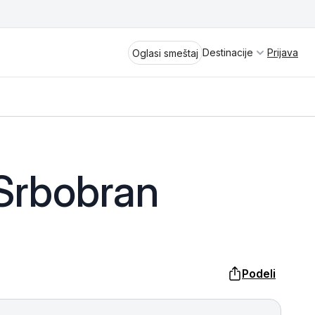
Destinacije
Prijava
Oglasi smeštaj
Divčibare
Srbobran
Vrnjačka Banja
Spremite se za virtuelno putovanje
kroz jednu od najlepših zemalja
Perućac
Evrope i sveta. Uživaćete u prikazima
planinskih masiva poput Tare i Šar-
Kladovo
planine, ali i u ravničarskim predelima
Podeli
prostrane Vojvodine. Istraživanje
Aranđelovac
tradicije i kulturnog dobra Srbije
otkriće vam pravu narav srpskog