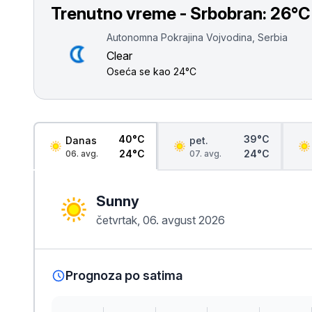
Smederevo
Trenutno vreme - Srbobran:
26°C
Čačak
Autonomna Pokrajina Vojvodina, Serbia
Clear
Pančevo
Oseća se kao
24°C
Vranje
Paraćin
40°C
39°C
Danas
pet.
24°C
24°C
06. avg.
07. avg.
Kikinda
Sunny
Srbobran
četvrtak, 06. avgust 2026
Inđija
Ruma
Prognoza po satima
Sremski Karlovci