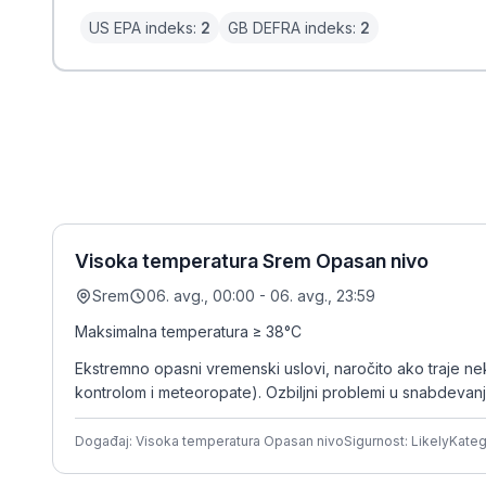
US EPA indeks:
2
GB DEFRA indeks:
2
Visoka temperatura Srem Opasan nivo
Srem
06. avg., 00:00 - 06. avg., 23:59
Maksimalna temperatura ≥ 38°C
Ekstremno opasni vremenski uslovi, naročito ako traje neko
kontrolom i meteoropate). Ozbiljni problemi u snabdevan
Događaj: Visoka temperatura Opasan nivo
Sigurnost: Likely
Kateg