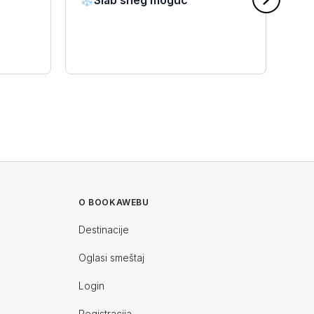
❄️
Slab sneg moguć
❄️
O BOOKAWEBU
Destinacije
Oglasi smeštaj
Login
Registracija