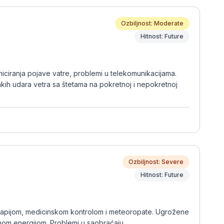
Ozbiljnost: Moderate
Hitnost: Future
 iniciranja pojave vatre, problemi u telekomunikacijama.
akih udara vetra sa štetama na pokretnoj i nepokretnoj
Ozbiljnost: Severe
Hitnost: Future
terapijom, medicinskom kontrolom i meteoropate. Ugrožene
čnom energijom. Problemi u saobraćaju.