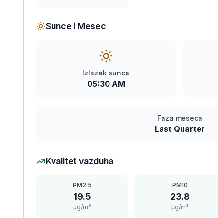
Sunce i Mesec
Izlazak sunca
05:30 AM
Faza meseca
Last Quarter
Kvalitet vazduha
PM2.5
PM10
19.5
23.8
μg/m³
μg/m³