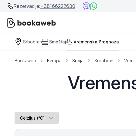
Rezervacije:
+38166222630
Srbobran
Smeštaj
Vremenska Prognoza
Srbija
Srbija
Bosna i Hercegovina
Bookaweb
Evropa
Srbija
Srbobran
Vrem
Crna Gora
Beograd
Vremens
Ostalo
Niš
Srebrno jezero
Prolom Banja
Užice