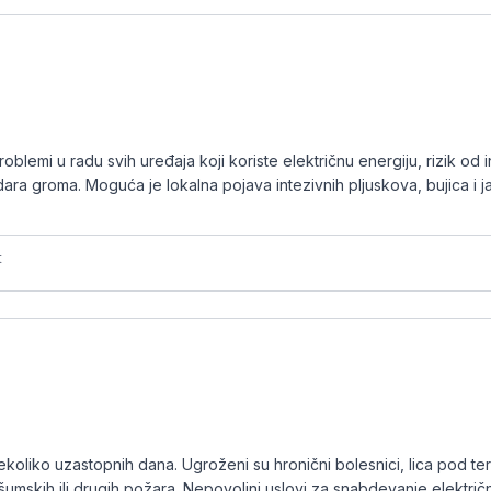
problemi u radu svih uređaja koji koriste električnu energiju, rizik od
ra groma. Moguća je lokalna pojava intezivnih pljuskova, bujica i j
t
ekoliko uzastopnih dana. Ugroženi su hronični bolesnici, lica pod 
 šumskih ili drugih požara. Nepovoljni uslovi za snabdevanje elektri