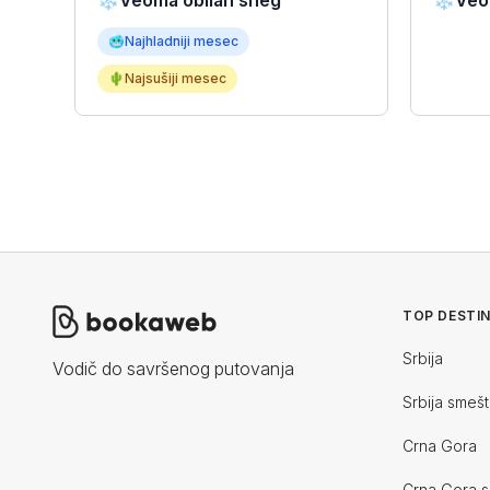
❄️
Veoma obilan sneg
❄️
Veo
🥶
Najhladniji mesec
🌵
Najsušiji mesec
TOP DESTIN
Srbija
Vodič do savršenog putovanja
Srbija smešt
Crna Gora
Crna Gora s