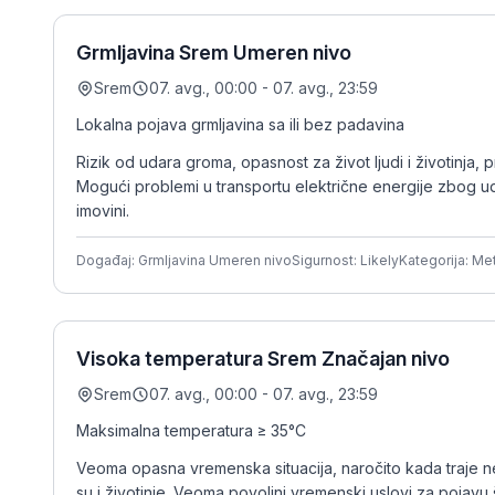
Grmljavina Srem Umeren nivo
Srem
07. avg., 00:00 - 07. avg., 23:59
Lokalna pojava grmljavina sa ili bez padavina
Rizik od udara groma, opasnost za život ljudi i životinja, 
Mogući problemi u transportu električne energije zbog uda
imovini.
Događaj: Grmljavina Umeren nivo
Sigurnost: Likely
Kategorija: Me
Visoka temperatura Srem Značajan nivo
Srem
07. avg., 00:00 - 07. avg., 23:59
Maksimalna temperatura ≥ 35°C
Veoma opasna vremenska situacija, naročito kada traje n
su i životinje. Veoma povoljni vremenski uslovi za pojavu