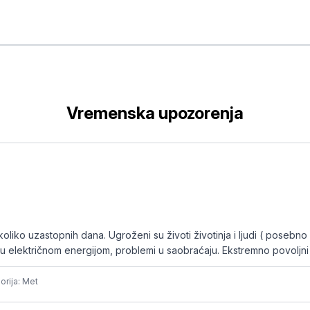
Vremenska upozorenja
liko uzastopnih dana. Ugroženi su životi životinja i ljudi ( posebno
ju električnom energijom, problemi u saobraćaju. Ekstremno povoljn
orija: Met