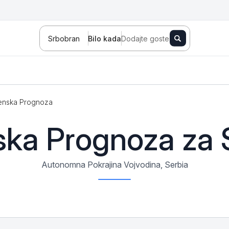
Srbobran
Bilo kada
Dodajte goste
enska Prognoza
Novi Sad
Zlatibor
Kopaonik
ka Prognoza za 
Banja Koviljača
Sokobanja
Fruška gora
Autonomna Pokrajina Vojvodina, Serbia
Tara
Stara planina
Banja Vrujci
Kragujevac
Ždrelo
Golubac
Bajina Bašta
Kraljevo
Jagodina