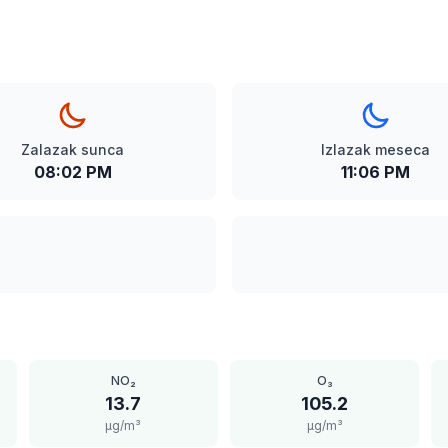
Zalazak sunca
Izlazak meseca
08:02 PM
11:06 PM
NO₂
O₃
13.7
105.2
μg/m³
μg/m³