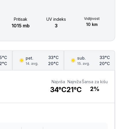
Šabac
naroda, a slike lokalnih i tradicionalnih
specijaliteta osetićete i na svojim
nepcima.
Loznica
Vidljivost
Pritisak
UV indeks
10 km
1015 mb
3
Sombor
Zaječar
Vrbas
5°C
33°C
33°C
pet.
sub.
2°C
20°C
20°C
14. avg.
15. avg.
Majdanpek
Najviša
Najniža
Šansa za kišu
Ub
34°C
21°C
2%
Donji Milanovac
Apatin
Palić