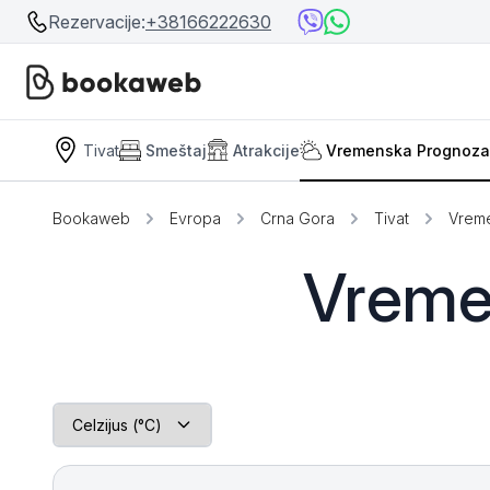
Rezervacije:
+38166222630
Tivat
Smeštaj
Atrakcije
Vremenska Prognoza
Srbija
Srbija
Bosna i Hercegovina
Bookaweb
Evropa
Crna Gora
Tivat
Vrem
Crna Gora
Beograd
Vreme
Ostalo
Niš
Srebrno jezero
Prolom Banja
Užice