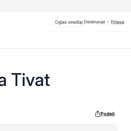
Destinacije
Prijava
Oglasi smeštaj
Divčibare
 Tivat
Vrnjačka Banja
Spremite se za virtuelno putovanje
kroz jednu od najlepših zemalja
Perućac
Evrope i sveta. Uživaćete u prikazima
planinskih masiva poput Tare i Šar-
Kladovo
planine, ali i u ravničarskim predelima
Podeli
prostrane Vojvodine. Istraživanje
Aranđelovac
tradicije i kulturnog dobra Srbije
otkriće vam pravu narav srpskog