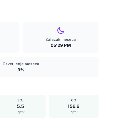
Zalazak meseca
05:29 PM
Osvetljenje meseca
9%
SO₂
CO
5.5
156.6
μg/m³
μg/m³