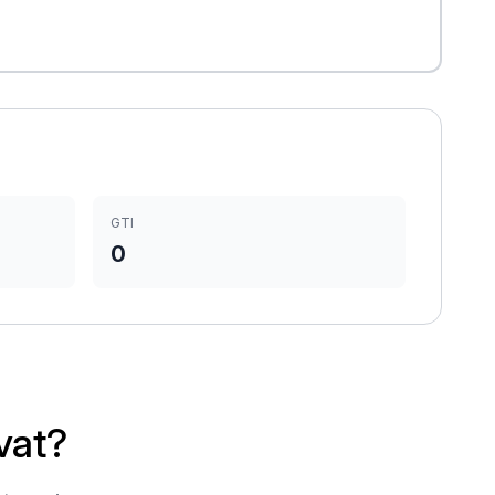
GTI
0
vat?