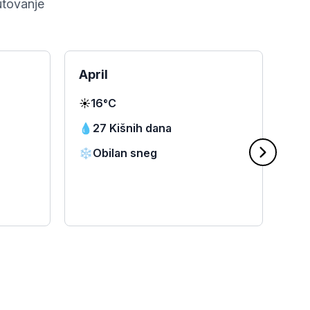
utovanje
April
Ma
☀️
16°C
☀️
2
💧
27 Kišnih dana
💧
❄️
Obilan sneg
❄️
⭐