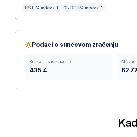
US EPA indeks:
1
GB DEFRA indeks:
1
Podaci o sunčevom zračenju
Kratkotalasno zračenje
Difuzno 
435.4
62.7
Kad