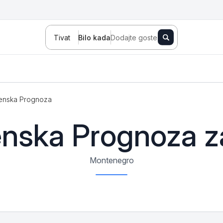
Tivat
Bilo kada
Dodajte goste
enska Prognoza
Novi Sad
Zlatibor
Kopaonik
nska Prognoza za
Banja Koviljača
Sokobanja
Fruška gora
Montenegro
Tara
Stara planina
Banja Vrujci
Kragujevac
Ždrelo
Golubac
Bajina Bašta
Kraljevo
Jagodina