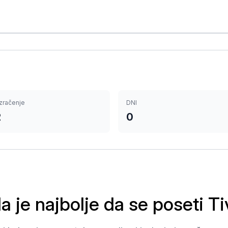
zračenje
DNI
2
0
a je najbolje da se poseti Ti