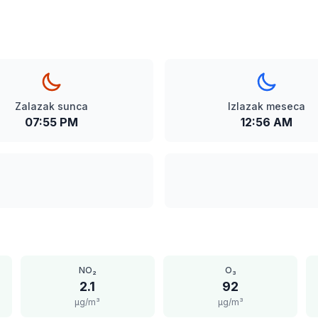
Zalazak sunca
Izlazak meseca
07:55 PM
12:56 AM
NO₂
O₃
2.1
92
μg/m³
μg/m³