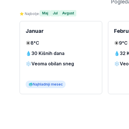
Pogleda
Maj
Jul
Avgust
⭐ Najbolje:
Januar
Febru
☀️
8°C
☀️
9°C
💧
30 Kišnih dana
💧
32 
❄️
Veoma obilan sneg
❄️
Veo
🥶
Najhladniji mesec