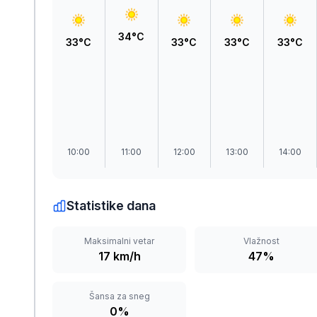
Zlatar
34°C
33°C
33°C
33°C
33°C
10:00
11:00
12:00
13:00
14:00
Statistike dana
Maksimalni vetar
Vlažnost
17 km/h
47%
Šansa za sneg
0%