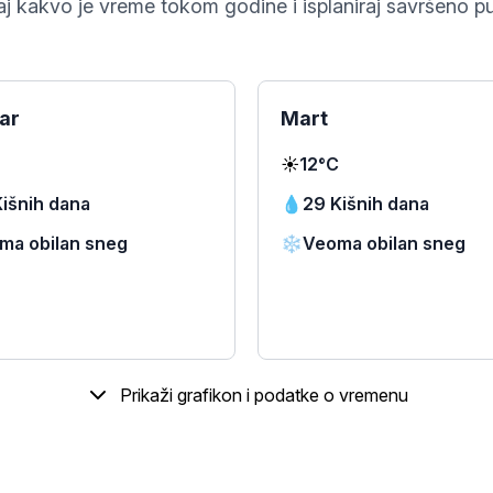
j kakvo je vreme tokom godine i isplaniraj savršeno p
ar
Mart
☀️
12°C
Kišnih dana
💧
29 Kišnih dana
ma obilan sneg
❄️
Veoma obilan sneg
Prikaži grafikon i podatke o vremenu