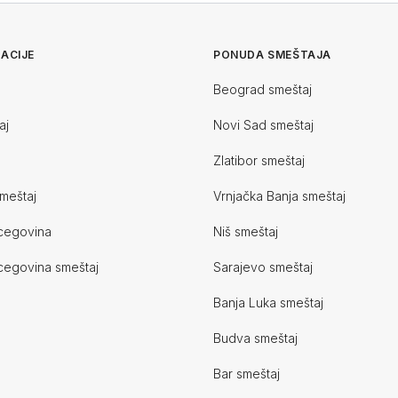
ACIJE
PONUDA SMEŠTAJA
Beograd smeštaj
aj
Novi Sad smeštaj
Zlatibor smeštaj
meštaj
Vrnjačka Banja smeštaj
cegovina
Niš smeštaj
cegovina smeštaj
Sarajevo smeštaj
Banja Luka smeštaj
Budva smeštaj
Bar smeštaj