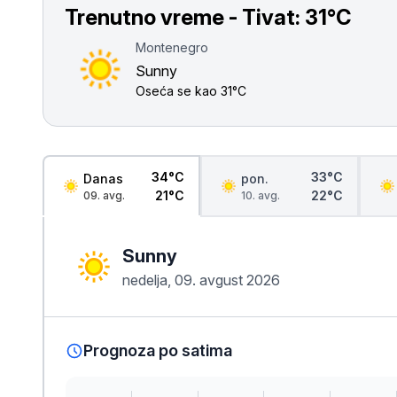
Smederevo
Trenutno vreme - Tivat:
31°C
Čačak
Montenegro
Sunny
Pančevo
Oseća se kao
31°C
Vranje
Paraćin
34°C
33°C
Danas
pon.
21°C
22°C
09. avg.
10. avg.
Kikinda
Sunny
Srbobran
nedelja, 09. avgust 2026
Inđija
Ruma
Prognoza po satima
Sremski Karlovci