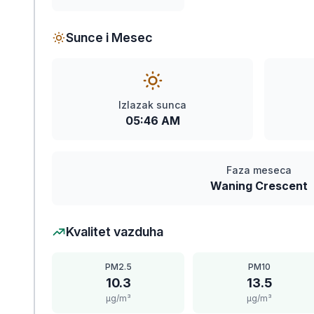
Sunce i Mesec
Izlazak sunca
05:46 AM
Faza meseca
Waning Crescent
Kvalitet vazduha
PM2.5
PM10
10.3
13.5
μg/m³
μg/m³