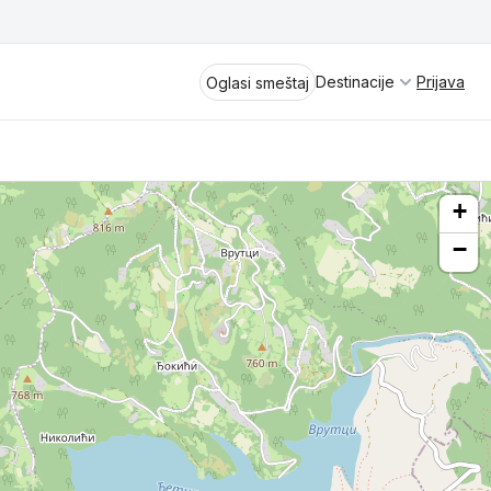
Destinacije
Prijava
Oglasi smeštaj
+
−
Divčibare
Vrnjačka Banja
Spremite se za virtuelno putovanje
kroz jednu od najlepših zemalja
Perućac
Evrope i sveta. Uživaćete u prikazima
planinskih masiva poput Tare i Šar-
Kladovo
planine, ali i u ravničarskim predelima
prostrane Vojvodine. Istraživanje
Aranđelovac
tradicije i kulturnog dobra Srbije
otkriće vam pravu narav srpskog