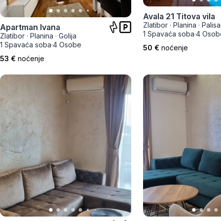
Smederevo
Avala 21 Titova vila
Čačak
Zlatibor
·
Planina
·
Palis
Apartman Ivana
1 Spavaća soba
·
4 Osob
Zlatibor
·
Planina
·
Golija
1 Spavaća soba
·
4 Osobe
Pančevo
50 €
noćenje
53 €
noćenje
Vranje
Paraćin
Kikinda
Srbobran
Inđija
Ruma
Sremski Karlovci