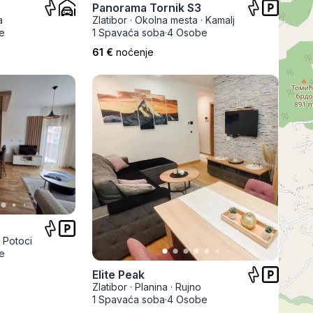
Panorama Tornik S3
Prokuplje
a
Zlatibor
·
Okolna mesta
·
Kamalj
e
1 Spavaća soba
·
4 Osobe
61 €
noćenje
·
Potoci
e
Elite Peak
Zlatibor
·
Planina
·
Rujno
1 Spavaća soba
·
4 Osobe