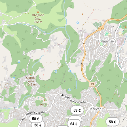
53 €
58 €
50 €
58 €
64 €
58 €