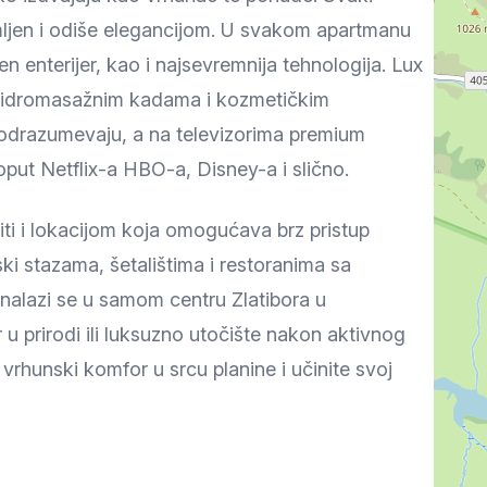
mljen i odiše elegancijom. U svakom apartmanu
en enterijer, kao i najsevremnija tehnologija. Lux
a hidromasažnim kadama i kozmetičkim
 podrazumevaju, a na televizorima premium
poput Netflix-a HBO-a, Disney-a i slično.
ti i lokacijom koja omogućava brz pristup
ski stazama, šetalištima i restoranima sa
 nalazi se u samom centru Zlatibora u
 prirodi ili luksuzno utočište nakon aktivnog
 vrhunski komfor u srcu planine i učinite svoj