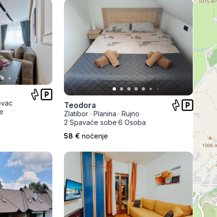
ovac
Teodora
e
Zlatibor
·
Planina
·
Rujno
2 Spavaće sobe
·
6 Osoba
58 €
noćenje