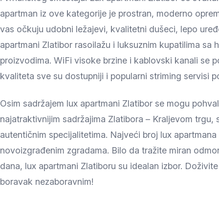
apartman iz ove kategorije je prostran, moderno opre
vas očkuju udobni ležajevi, kvalitetni dušeci, lepo uređ
apartmani Zlatibor rasoilažu i luksuznim kupatilima s
proizvodima. WiFi visoke brzine i kablovski kanali se
kvaliteta sve su dostupniji i popularni striming servisi 
Osim sadržajem lux apartmani Zlatibor se mogu pohvali
najatraktivnijim sadržajima Zlatibora – Kraljevom trgu, 
autentičnim specijalitetima. Najveći broj lux apartmana
novoizgrađenim zgradama. Bilo da tražite miran odmor u
dana, lux apartmani Zlatiboru su idealan izbor. Doživite
boravak nezaboravnim!