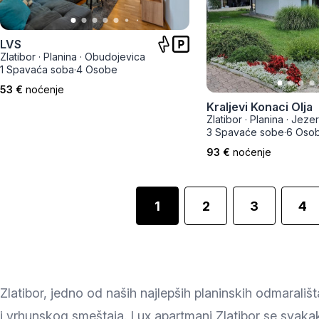
LVS
Zlatibor
·
Planina
·
Obudojevica
1 Spavaća soba
·
4 Osobe
53 €
noćenje
Kraljevi Konaci Olja
Zlatibor
·
Planina
·
Jeze
3 Spavaće sobe
·
6 Oso
93 €
noćenje
1
2
3
4
Zlatibor, jedno od naših najlepših planinskih odmarališ
i vrhunskog smeštaja. Lux apartmani Zlatibor se svaka