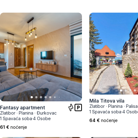
Mila Titova vila
Zlatibor
·
Planina
·
Palis
Fantasy apartment
1 Spavaća soba
·
4 Osob
Zlatibor
·
Planina
·
Đurkovac
1 Spavaća soba
·
4 Osobe
64 €
noćenje
61 €
noćenje