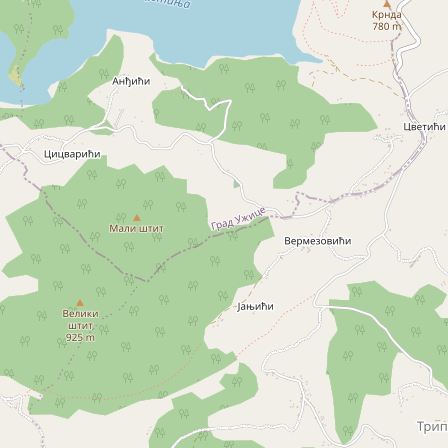
Šabac
naroda, a slike lokalnih i tradicionalnih
specijaliteta osetićete i na svojim
nepcima.
Loznica
Sombor
Zaječar
Vrbas
Majdanpek
Ub
Donji Milanovac
Apatin
Palić