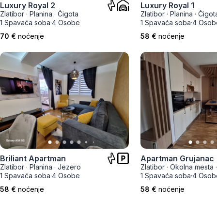
Luxury Royal 2
Luxury Royal 1
Zlatar
Zlatibor
·
Planina
·
Čigota
Zlatibor
·
Planina
·
Čigot
1 Spavaća soba
·
4 Osobe
1 Spavaća soba
·
4 Osob
70 €
noćenje
58 €
noćenje
Briliant Apartman
Apartman Grujanac
Zlatibor
·
Planina
·
Jezero
Zlatibor
·
Okolna mesta
1 Spavaća soba
·
4 Osobe
1 Spavaća soba
·
4 Osob
58 €
noćenje
58 €
noćenje