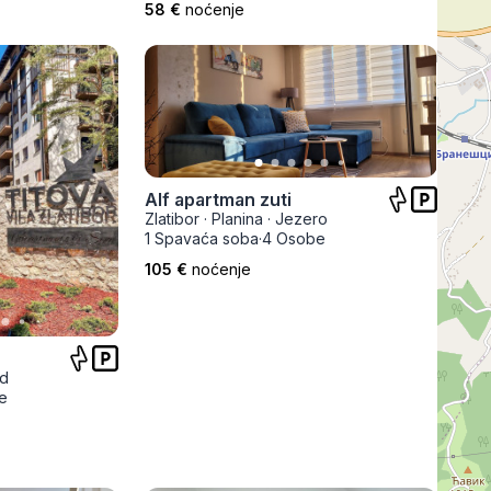
58 €
noćenje
Alf apartman zuti
Zlatibor
·
Planina
·
Jezero
1 Spavaća soba
·
4 Osobe
105 €
noćenje
ad
e