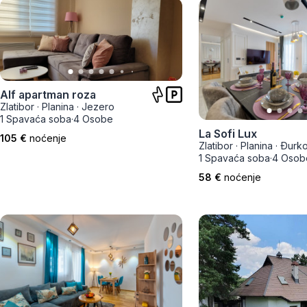
Alf apartman roza
Zlatibor
·
Planina
·
Jezero
1 Spavaća soba
·
4 Osobe
La Sofi Lux
105 €
noćenje
Zlatibor
·
Planina
·
Đurk
1 Spavaća soba
·
4 Osob
58 €
noćenje