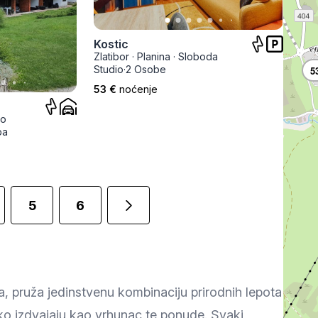
Kostic
Zlatibor
·
Planina
·
Sloboda
Studio
·
2 Osobe
5
53 €
noćenje
ro
ba
5
6
ta, pruža jedinstvenu kombinaciju prirodnih lepota
ko izdvajaju kao vrhunac te ponude. Svaki