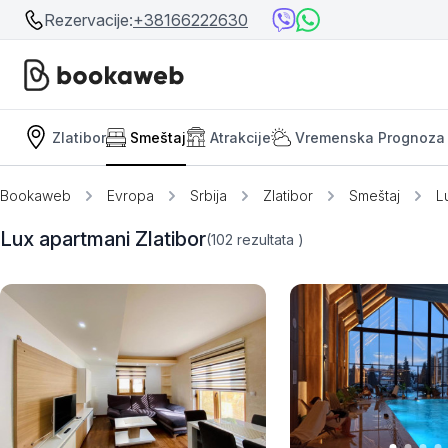
Rezervacije:
+38166222630
Zlatibor
Smeštaj
Atrakcije
Vremenska Prognoza
Srbija
Srbija
Bosna i Hercegovina
Bookaweb
Evropa
Srbija
Zlatibor
Smeštaj
L
Crna Gora
Beograd
Lux apartmani Zlatibor
(102
rezultata
)
Ostalo
Niš
Srebrno jezero
Prolom Banja
Užice