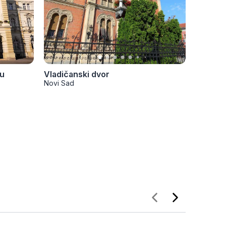
du
Vladičanski dvor
Uspens
Novi Sad
Novi Sad