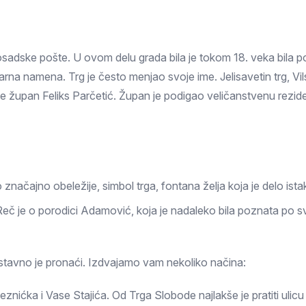
Prokuplje
adske pošte. U ovom delu grada bila je tokom 18. veka bila pos
rna namena. Trg je često menjao svoje ime. Jelisavetin trg, Vi
e župan Feliks Parčetić. Župan je podigao veličanstvenu rezide
ačajno obeležije, simbol trga, fontana želja koja je delo is
eč je o porodici Adamović, koja je nadaleko bila poznata po sv
stavno je pronaći. Izdvajamo vam nekoliko načina:
eznićka i Vase Stajića. Od Trga Slobode najlakše je pratiti ulic