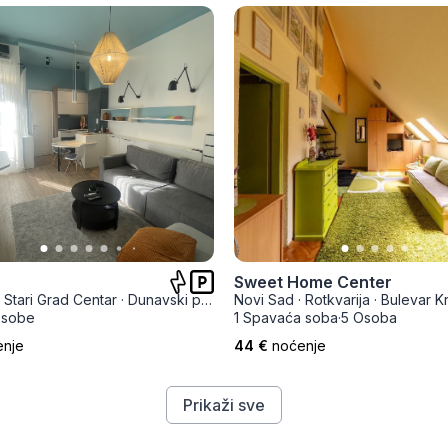
Sweet Home Center
Stari Grad Centar
·
Dunavski park
Novi Sad
·
Rotkvarija
·
Bulevar Kral
Osobe
1 Spavaća soba
·
5 Osoba
enje
44 €
noćenje
Prikaži sve