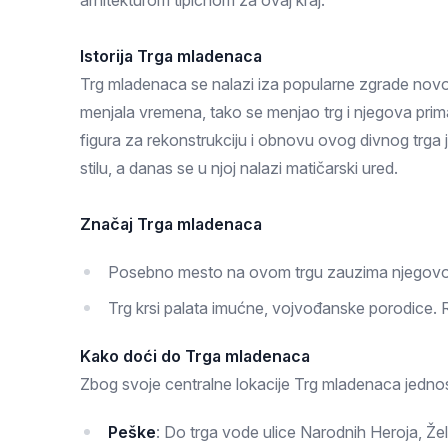
arhitekturom tipičnom za ovaj kraj.
Zlatar
Istorija Trga mladenaca
Trg mladenaca se nalazi iza popularne zgrade novos
menjala vremena, tako se menjao trg i njegova prima
figura za rekonstrukciju i obnovu ovog divnog trga j
stilu, a danas se u njoj nalazi matičarski ured.
Značaj Trga mladenaca
Posebno mesto na ovom trgu zauzima njegovo zn
Trg krsi palata imućne, vojvođanske porodice. R
Kako doći do Trga mladenaca
Zbog svoje centralne lokacije Trg mladenaca jedno
Peške
: Do trga vode ulice Narodnih Heroja, Žel