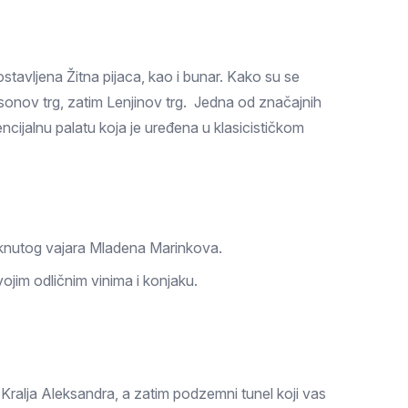
tavljena Žitna pijaca, kao i bunar. Kako su se
lsonov trg, zatim Lenjinov trg. Jedna od značajnih
ncijalnu palatu koja je uređena u klasicističkom
taknutog vajara Mladena Marinkova.
ojim odličnim vinima i konjaku.
u Kralja Aleksandra, a zatim podzemni tunel koji vas