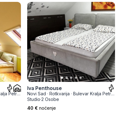
Iva Penthouse
6. sep
ja Petra I
Novi Sad
·
Rotkvarija
·
Bulevar Kralja Petra I
Novi Sad
Studio
·
2 Osobe
Studio
·
2
40 €
noćenje
35 €
noć