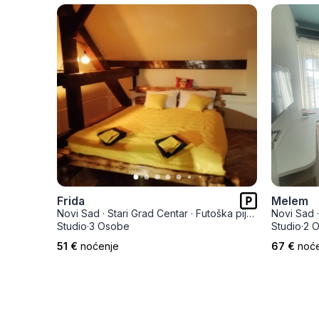
Frida
Melem
Novi Sad
·
Stari Grad Centar
·
Futoška pijaca
Novi Sad
·
Studio
·
3 Osobe
Studio
·
2 
51 €
noćenje
67 €
noć