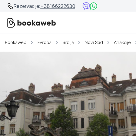
Rezervacije:
+38166222630
Bookaweb
Evropa
Srbija
Novi Sad
Atrakcije
Srbija
Srbija
Bosna i Hercegovina
Crna Gora
Beograd
Ostalo
Niš
Srebrno jezero
Prolom Banja
Užice