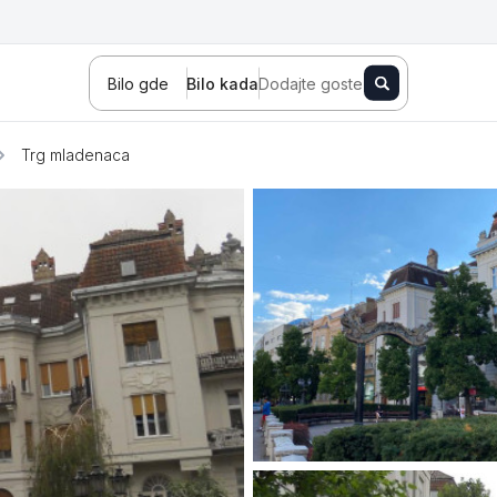
Bilo gde
Bilo kada
Dodajte goste
Trg mladenaca
Novi Sad
Zlatibor
Kopaonik
Banja Koviljača
Sokobanja
Fruška gora
Tara
Stara planina
Banja Vrujci
Kragujevac
Ždrelo
Golubac
Bajina Bašta
Kraljevo
Jagodina