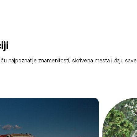
ji
stiču najpoznatije znamenitosti, skrivena mesta i daju sav