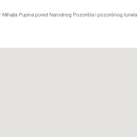
ar Mihajla Pupina pored Narodnog Pozorišta i pozorišnog tune