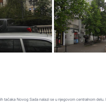
Subotica
Nova Varoš
Valjevo
Uvac
Kruševac
Pirot
Novi Pazar
Zrenjanin
Vršac
Gornji Milanovac
Raška
Leskovac
Bor
Požarevac
Senta
Požega
Sremska
Ljubovija
Mitrovica
Topola
Bela Crkva
Negotin
Bačka Palanka
Ćuprija
Kanjiža
Temerin
Novi Bečej
Mali Zvornik
Kosmaj
Golija
Bačka Topola
jih tačaka Novog Sada nalazi se u njegovom centralnom delu. 