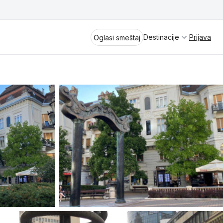
Destinacije
Prijava
Oglasi smeštaj
Divčibare
Vrnjačka Banja
Spremite se za virtuelno putovanje
kroz jednu od najlepših zemalja
Perućac
Evrope i sveta. Uživaćete u prikazima
planinskih masiva poput Tare i Šar-
Kladovo
planine, ali i u ravničarskim predelima
prostrane Vojvodine. Istraživanje
Aranđelovac
tradicije i kulturnog dobra Srbije
otkriće vam pravu narav srpskog