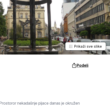
Šabac
naroda, a slike lokalnih i tradicionalnih
specijaliteta osetićete i na svojim
nepcima.
Loznica
Sombor
Zaječar
Vrbas
Prikaži sve slike
Majdanpek
Podeli
Ub
Donji Milanovac
Apatin
Palić
Prostoror nekadašnje pijace danas je okružen