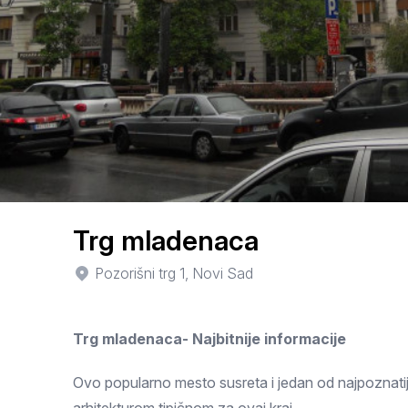
Smederevo
Čačak
Pančevo
Vranje
Paraćin
Kikinda
Trg mladenaca
Srbobran
Pozorišni trg 1, Novi Sad
Inđija
Trg mladenaca- Najbitnije informacije
Ruma
Sremski Karlovci
Ovo popularno mesto susreta i jedan od najpoznati