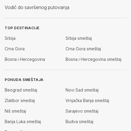
Vodič do savršenog putovanja
TOP DESTINACIJE
Srbija
Srbija smeštaj
Crna Gora
Crna Gora smeštaj
Bosna i Hercegovina
Bosna i Hercegovina smeštaj
PONUDA SMEŠTAJA
Beograd smeštaj
Novi Sad smeštaj
Zlatibor smeštaj
Vrnjačka Banja smeštaj
Niš smeštaj
Sarajevo smeštaj
Banja Luka smeštaj
Budva smeštaj