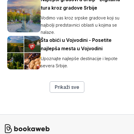
Sombor.
tura kroz gradove Srbije
Vodimo vas kroz srpske gradove koji su
najbolji predstavnici oblasti u kojima se
nalaze.
Šta obići u Vojvodini - Posetite
najlepša mesta u Vojvodini
Upoznajte najlepše destinacije i lepote
severa Srbije.
Prikaži sve