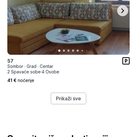
57
Sombor
·
Grad
·
Centar
2 Spavaće sobe
·
4 Osobe
41 €
noćenje
Prikaži sve