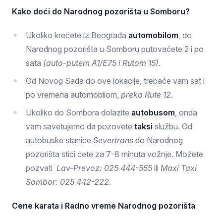
Kako doći do Narodnog pozorišta u Somboru?
Ukoliko krećete iz Beograda
automobilom
, do
Narodnog pozorišta u Somboru putovaćete 2 i po
sata
(auto-putem A1/E75 i Rutom 15).
Od Novog Sada do ove lokacije, trebaće vam sat i
po vremena automobilom,
preko Rute 12
.
Ukoliko do Sombora dolazite
autobusom
, onda
vam savetujemo da pozovete
taksi
službu. Od
autobuske stanice
Severtrans
do Narodnog
pozorišta stići ćete za 7-8 minuta vožnje. Možete
pozvati
Lav-Prevoz: 025 444-555
ili
Maxi Taxi
Sombor: 025 442-222.
Cene karata i Radno vreme Narodnog pozorišta