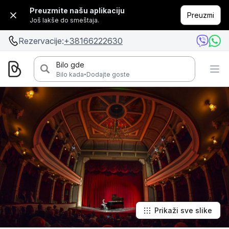
Preuzmite našu aplikaciju
Preuzmi
Još lakše do smeštaja.
Rezervacije:
+38166222630
Bilo gde
·
Bilo kada
Dodajte goste
Prikaži sve slike