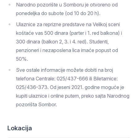
Narodno pozorište u Somboru je otvoreno od
ponedeljka do subote (od 10 do 20 h).
Ulaznice za reprizne predstave na Velikoj sceni
koštaće vas 500 dinara (parter i 1. red balkona) i
300 dinara (balkon 2, 3. i 4. red). Studenti,
penzioneri i nezaposlena lica imaće popust od
50%.
Sve ostale informacije možete dobiti na broj
telefona Centrale: 025/437-666 ili Biletarnice:
025/436-373. Od jeseni 2021. godine moguće je
kupiti ulaznice i online putem, preko sajta Narodnog
pozorišta Sombor.
Lokacija