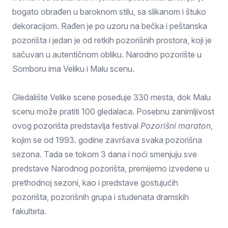
bogato obrađen u baroknom stilu, sa slikanom i štuko
dekoracijom. Rađen je po uzoru na bečka i peštanska
pozorišta i jedan je od retkih pozorišnih prostora, koji je
sačuvan u autentičnom obliku. Narodno pozorište u
Somboru ima Veliku i Malu scenu.
Gledalište Velike scene poseduje 330 mesta, dok Malu
scenu može pratiti 100 gledalaca. Posebnu zanimljivost
ovog pozorišta predstavlja festival
Pozorišni maraton
,
kojim se od 1993. godine završava svaka pozorišna
sezona. Tada se tokom 3 dana i noći smenjuju sve
predstave Narodnog pozorišta, premijerno izvedene u
prethodnoj sezoni, kao i predstave gostujućih
pozorišta, pozorišnih grupa i studenata dramskih
fakulteta.