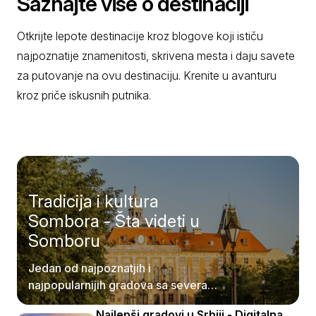
Saznajte više o destinaciji
Otkrijte lepote destinacije kroz blogove koji ističu
najpoznatije znamenitosti, skrivena mesta i daju savete
za putovanje na ovu destinaciju. Krenite u avanturu
kroz priče iskusnih putnika.
Tradicija i kultura
Sombora - Šta videti u
Somboru
Jedan od najpoznatjih i
najpopularnijih gradova sa severa
naše države je, svakako, grad
Najlepši gradovi u Srbiji - Digitalna