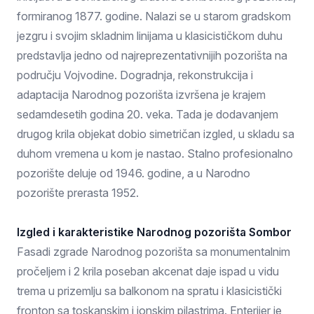
formiranog 1877. godine. Nalazi se u starom gradskom
jezgru i svojim skladnim linijama u klasicističkom duhu
predstavlja jedno od najreprezentativnijih pozorišta na
području Vojvodine. Dogradnja, rekonstrukcija i
adaptacija Narodnog pozorišta izvršena je krajem
sedamdesetih godina 20. veka. Tada je dodavanjem
drugog krila objekat dobio simetričan izgled, u skladu sa
duhom vremena u kom je nastao. Stalno profesionalno
pozorište deluje od 1946. godine, a u Narodno
pozorište prerasta 1952.
Izgled i karakteristike Narodnog pozorišta Sombor
Fasadi zgrade Narodnog pozorišta sa monumentalnim
pročeljem i 2 krila poseban akcenat daje ispad u vidu
trema u prizemlju sa balkonom na spratu i klasicistički
fronton sa toskanskim i jonskim pilastrima. Enterijer je