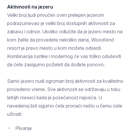
Aktivnosti na jezeru
Veliki broj ljudi privučen ovim prelepim jezerom
podrazumevao je veliki broj dostupnih aktivnosti za
zabavu i odmor. Ukoliko odlučite da je jezero mesto na
kom želite da provedete nekoliko dana,
Woodland
resort
je pravo mesto u kom možete odsesti.
Kombinacija rustike i modernog će vas toliko oduševiti
da ćete zasigurno poželeti da dođete ponovo.
Samo jezero nudi ogroman broj aktivnosti za kvalitetno
provedeno vreme. Sve aktivnosti se održavaju u toku
letnjih meseci kada je posećenost najveća. U
navedenoj listi sigurno ćete pronaći nešto u čemu ćete
uživati:
Plivanje