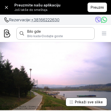
Preuzmite našu aplikaciju
Preuzmi
Još lakše do smeštaja.
Rezervacije:
+38166222630
Bilo gde
·
Bilo kada
Dodajte goste
Prikaži sve slike