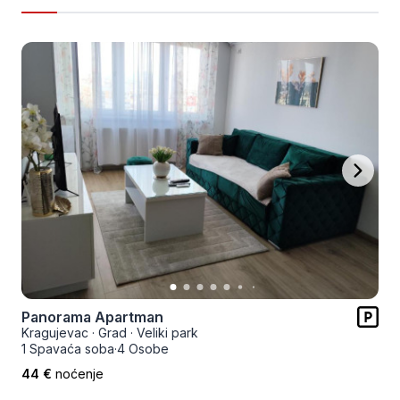
Panorama Apartman
Kragujevac
·
Grad
·
Veliki park
1 Spavaća soba
·
4 Osobe
44 €
noćenje