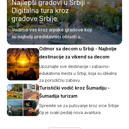
Najlepši gradovi u Srbiji -
Digitalna tura kroz
gradove Srbije
Vodimo vas kroz srpske gradove koji
su najbolji predstavnici oblasti u
kojima se nalaze.
Odmor sa decom u Srbiji - Najbolje
destinacije za vikend sa decom
Upoznajte sve destinacije i zabavno-
edukativna mesta u Srbiji, koja su idealna
za porodičnu zabavu.
Turistički vodič kroz Šumadiju -
Šumadija turizam
Spremite se za putovanje kroz srce Srbije
čiji je svaki pedalj nova avantura.