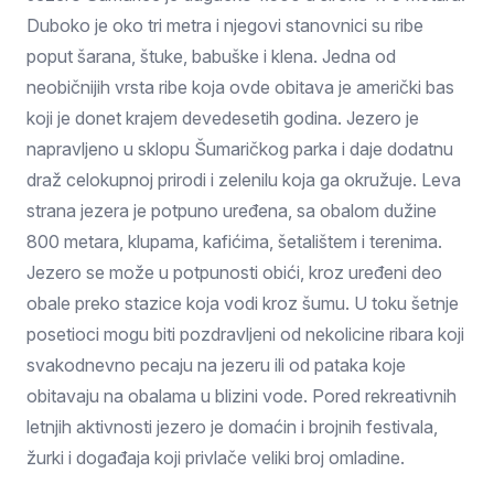
Duboko je oko tri metra i njegovi stanovnici su ribe
poput šarana, štuke, babuške i klena. Jedna od
neobičnijih vrsta ribe koja ovde obitava je američki bas
koji je donet krajem devedesetih godina. Jezero je
napravljeno u sklopu Šumaričkog parka i daje dodatnu
draž celokupnoj prirodi i zelenilu koja ga okružuje. Leva
strana jezera je potpuno uređena, sa obalom dužine
800 metara, klupama, kafićima, šetalištem i terenima.
Jezero se može u potpunosti obići, kroz uređeni deo
obale preko stazice koja vodi kroz šumu. U toku šetnje
posetioci mogu biti pozdravljeni od nekolicine ribara koji
svakodnevno pecaju na jezeru ili od pataka koje
obitavaju na obalama u blizini vode. Pored rekreativnih
letnjih aktivnosti jezero je domaćin i brojnih festivala,
žurki i događaja koji privlače veliki broj omladine.