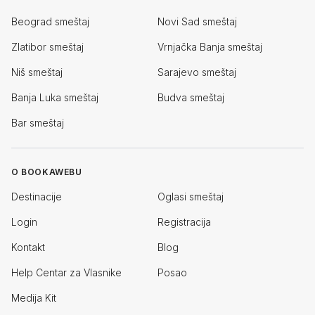
Beograd smeštaj
Novi Sad smeštaj
Zlatibor smeštaj
Vrnjačka Banja smeštaj
Niš smeštaj
Sarajevo smeštaj
Banja Luka smeštaj
Budva smeštaj
Bar smeštaj
O BOOKAWEBU
Destinacije
Oglasi smeštaj
Login
Registracija
Kontakt
Blog
Help Centar za Vlasnike
Posao
Medija Kit