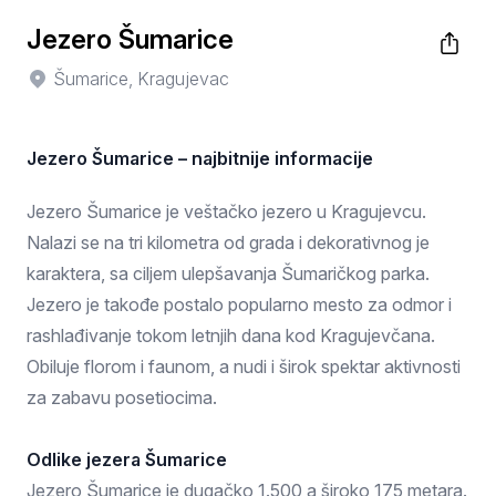
Jezero Šumarice
Šumarice, Kragujevac
Jezero Šumarice – najbitnije informacije
Jezero Šumarice je veštačko jezero u Kragujevcu.
Nalazi se na tri kilometra od grada i dekorativnog je
karaktera, sa ciljem ulepšavanja Šumaričkog parka.
Jezero je takođe postalo popularno mesto za odmor i
rashlađivanje tokom letnjih dana kod Kragujevčana.
Obiluje florom i faunom, a nudi i širok spektar aktivnosti
za zabavu posetiocima.
Odlike jezera Šumarice
Jezero Šumarice je dugačko 1.500 a široko 175 metara.