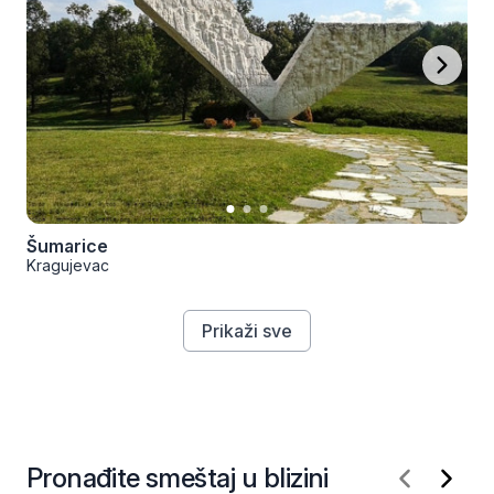
Šumarice
Kragujevac
Prikaži sve
Pronađite smeštaj u blizini