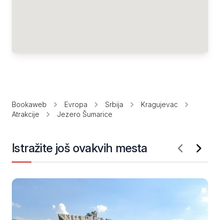
Bookaweb
Evropa
Srbija
Kragujevac
Atrakcije
Jezero Šumarice
Istražite još ovakvih mesta