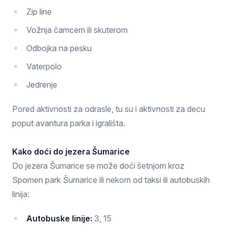
Zip line
Vožnja čamcem ili skuterom
Odbojka na pesku
Vaterpolo
Jedrenje
Pored aktivnosti za odrasle, tu su i aktivnosti za decu
poput avantura parka i igrališta.
Kako doći do jezera Šumarice
Do jezera Šumarice se može doći šetnjom kroz
Spomen park Šumarice ili nekom od taksi ili autobuskih
linija:
Autobuske linije:
3, 15