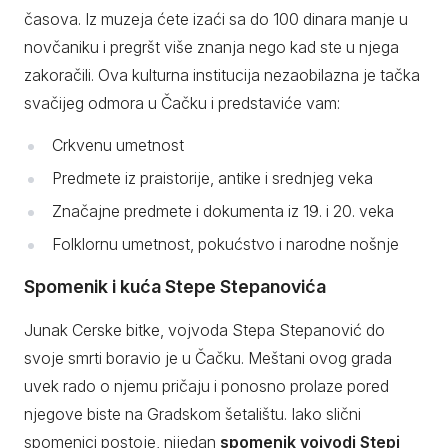
časova. Iz muzeja ćete izaći sa do 100 dinara manje u
novčaniku i pregršt više znanja nego kad ste u njega
zakoračili. Ova kulturna institucija nezaobilazna je tačka
svačijeg odmora u Čačku i predstaviće vam:
Crkvenu umetnost
Predmete iz praistorije, antike i srednjeg veka
Značajne predmete i dokumenta iz 19. i 20. veka
Folklornu umetnost, pokućstvo i narodne nošnje
Spomenik i kuća Stepe Stepanovića
Junak Cerske bitke, vojvoda Stepa Stepanović do
svoje smrti boravio je u Čačku. Meštani ovog grada
uvek rado o njemu pričaju i ponosno prolaze pored
njegove biste na Gradskom šetalištu. Iako slični
spomenici postoje, nijedan
spomenik vojvodi Stepi