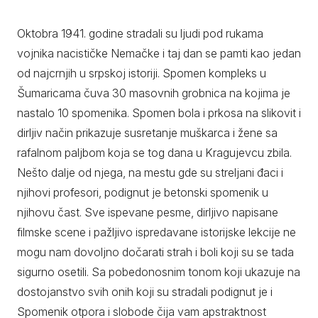
Oktobra 1941. godine stradali su ljudi pod rukama
vojnika nacističke Nemačke i taj dan se pamti kao jedan
od najcrnjih u srpskoj istoriji. Spomen kompleks u
Šumaricama čuva 30 masovnih grobnica na kojima je
nastalo 10 spomenika. Spomen bola i prkosa na slikovit i
dirljiv način prikazuje susretanje muškarca i žene sa
rafalnom paljbom koja se tog dana u Kragujevcu zbila.
Nešto dalje od njega, na mestu gde su streljani đaci i
njihovi profesori, podignut je betonski spomenik u
njihovu čast. Sve ispevane pesme, dirljivo napisane
filmske scene i pažljivo ispredavane istorijske lekcije ne
mogu nam dovoljno dočarati strah i boli koji su se tada
sigurno osetili. Sa pobedonosnim tonom koji ukazuje na
dostojanstvo svih onih koji su stradali podignut je i
Spomenik otpora i slobode čija vam apstraktnost