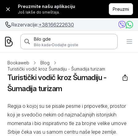
Preuzmite našu aplikaciju
Preuzmi
Još lakše do smeštaja.
Rezervacije:
+38166222630
Bilo gde
·
Bilo kada
Dodajte goste
Bookaweb
Blog
Turistički vodič kroz Šumadiju - Šumadija turizam
Turistički vodič kroz Šumadiju -
Šumadija turizam
Regija o kojoj su se pisale pesme i pripovetke, prostor
koji je svedočio nekim od najznačajnijih istorijskih
momenata i bio inspirativno tle za brojne velike umove
Srbije čeka vas u samom centru naše lepe zemlje.