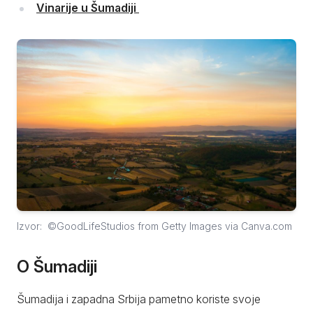
Vinarije u Šumadiji
Izvor: ©GoodLifeStudios from Getty Images via Canva.com
O Šumadiji
Šumadija i zapadna Srbija pametno koriste svoje