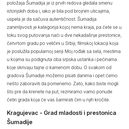
položaja Šumadija je iz prvih redova gledala smenu
istorijskih doba i, iako je bila pod brojnim uticajima,
uspela je da sačuva autentičnost. Šumadija
zanimljivosti je kategorija kojoj nema kraja, pa ćete se u
toku svog putovanja naći u dve nekadašnje prestonice,
četvrtom gradu po veličini u Srbiji, filmskoj lokaciji koja
je poslužila popularnoj seriji Moj rođak sa sela, mestima
u kojima su podignuta oba srpska ustanka i pećinama
koje skrivaju tajne o kamenom dobu. O svakom od
gradova Šumadije možemo pisati danima i opet ćemo
nešto zaboraviti da pomenemo. Zato, kako biste mogli
što pre da krenete na put, rezmiramo vamo ponude
četiri grada koja će vas šarmirati čim u njih kročite.
Kragujevac - Grad mladosti i prestonica
Šumadije