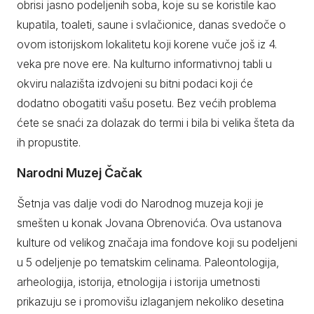
obrisi jasno podeljenih soba, koje su se koristile kao
kupatila, toaleti, saune i svlačionice, danas svedoče o
ovom istorijskom lokalitetu koji korene vuče još iz 4.
veka pre nove ere. Na kulturno informativnoj tabli u
okviru nalazišta izdvojeni su bitni podaci koji će
dodatno obogatiti vašu posetu. Bez većih problema
ćete se snaći za dolazak do termi i bila bi velika šteta da
ih propustite.
Narodni Muzej Čačak
Šetnja vas dalje vodi do Narodnog muzeja koji je
smešten u konak Jovana Obrenovića. Ova ustanova
kulture od velikog značaja ima fondove koji su podeljeni
u 5 odeljenje po tematskim celinama. Paleontologija,
arheologija, istorija, etnologija i istorija umetnosti
prikazuju se i promovišu izlaganjem nekoliko desetina