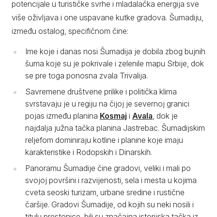
potencijale u turističke svrhe i mladalačka energija sve
više oživljava i one uspavane kutke gradova. Šumadiju,
između ostalog, specifičnom čine:
Ime koje i danas nosi Šumadija je dobila zbog bujnih
šuma koje su je pokrivale i zelenile mapu Srbije, dok
se pre toga ponosna zvala Trivalija.
Savremene društvene prilike i politička klima
svrstavaju je u regiju na čijoj je severnoj granici
pojas između planina
Kosmaj
i
Avala
, dok je
najdalja južna tačka planina Jastrebac. Šumadijskim
reljefom dominiraju kotline i planine koje imaju
karakteristike i Rodopskih i Dinarskih.
Panoramu Šumadije čine gradovi, veliki i mali po
svojoj površini i razvijenosti, sela i mesta u kojima
cveta seoski turizam, urbane sredine i rustične
čaršije. Gradovi Šumadije, od kojih su neki nosili i
titulu prestonice, bili su značajna istorijska tačka iz