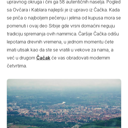
upravnog okruga i čini ga 58 autentičnih naselja. Pogled
sa Ovčara i Kablara najlepši je iz upravo iz Čačka. Kada
se priča o najboljem pečenju i jelima od kupusa mora se
pomenuti i ovaj deo Srbije gde vrsni domaćini neguju
tradiciju spremanja ovih namirnica. Čaršije Čačka odišu
lepotama drevnih vremena, u jednom momentu ćete
imati utisak kao da ste se vratili u vekove za nama, a
već u drugom
Čačak
će vas obradovati modernim
četvrtima.