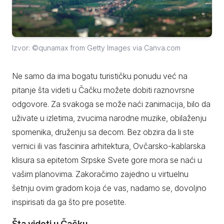
Izvor: ©qunamax from Getty Images via Canva.com
Ne samo da ima bogatu turističku ponudu već na
pitanje šta videti u Čačku možete dobiti raznovrsne
odgovore. Za svakoga se može naći zanimacija, bilo da
uživate u izletima, zvucima narodne muzike, obilaženju
spomenika, druženju sa decom. Bez obzira da li ste
vernici ili vas fascinira arhitektura, Ovčarsko-kablarska
klisura sa epitetom Srpske Svete gore mora se naći u
vašim planovima. Zakoračimo zajedno u virtuelnu
šetnju ovim gradom koja će vas, nadamo se, dovoljno
inspirisati da ga što pre posetite.
Šta videti u Čačku