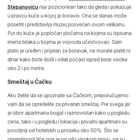
Stepanoviću
nije pozicioniran tako da gleda i pokazuje
u pravcu kuće u kojoj je boravio. Ona se danas može
posetiti i predstavlja muzej posvećen ovom velikanu.
Put do kuće je popločan pločama na kojima su ispisana
imena bitaka u kojima je vojvoda učestvovao. Sam
plato je uređen i prijatan za boravak, ne morate platiti ni
dinar kako biste došli i odali počast ispred biste visoke
oko 2 i po metra.
Smeštaj u Čačku
Ako želite da se upoznate sa Čačkom, preporučujemo
vam da se opredelite za privatan smeštaj. Pre svega jer
je izbor apartmana bogat i raznovrstan kako u pogledu
cena, tako i u pogledu i lokacija i privatni apartmani su
povoljniji od hotelskih u proseku oko 50%. Što se
opremljnosti tiče ona je na vrlo visokom niovu, pa su