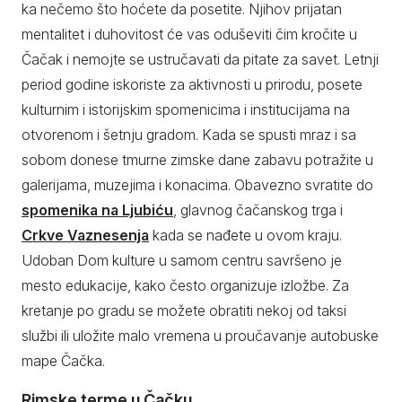
ka nečemo što hoćete da posetite. Njihov prijatan
mentalitet i duhovitost će vas oduševiti čim kročite u
Čačak i nemojte se ustručavati da pitate za savet. Letnji
period godine iskoriste za aktivnosti u prirodu, posete
kulturnim i istorijskim spomenicima i institucijama na
otvorenom i šetnju gradom. Kada se spusti mraz i sa
sobom donese tmurne zimske dane zabavu potražite u
galerijama, muzejima i konacima. Obavezno svratite do
spomenika na Ljubiću
, glavnog čačanskog trga i
Crkve Vaznesenja
kada se nađete u ovom kraju.
Udoban Dom kulture u samom centru savršeno je
mesto edukacije, kako često organizuje izložbe. Za
kretanje po gradu se možete obratiti nekoj od taksi
službi ili uložite malo vremena u proučavanje autobuske
mape Čačka.
Rimske terme u Čačku