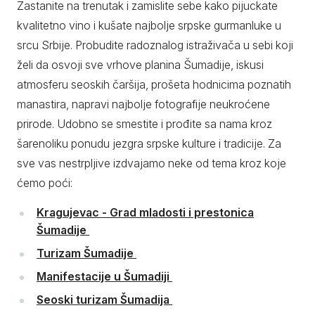
Zastanite na trenutak i zamislite sebe kako pijuckate
kvalitetno vino i kušate najbolje srpske gurmanluke u
srcu Srbije. Probudite radoznalog istraživača u sebi koji
želi da osvoji sve vrhove planina Šumadije, iskusi
atmosferu seoskih čaršija, prošeta hodnicima poznatih
manastira, napravi najbolje fotografije neukroćene
prirode. Udobno se smestite i prođite sa nama kroz
šarenoliku ponudu jezgra srpske kulture i tradicije. Za
sve vas nestrpljive izdvajamo neke od tema kroz koje
ćemo poći:
Kragujevac - Grad mladosti i prestonica
Šumadije
Turizam Šumadije
Manifestacije u Šumadiji
Seoski turizam Šumadija