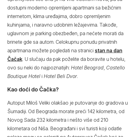
dostupni moderno opremljeni apartmani sa bežićnim
internetom, klima uređajima, dobro opremljenim
kuhinjama, i naravno udobnim ležajevima. Takođe,
uglavnom je parking obezbeđen, pa nećete morati da
brinete gde sa autom. Celokupnu ponudu privatnih
apartmana možete pogledati na stranici
stan na dan
Čačak
. U slučaju da pak poželite da boravite u hotelu,
ovo su neki do najpoznatijih:
Hotel Beograd
,
Castello
Boutique Hotel
i
Hotel Beli Dvor
.
Kao doći do Čačka?
Autoput Miloš Veliki olakšao je putovanje do gradova u
Šumadiji. Od Beograda morate preći 142 kilometra, od
Novog Sada 232 kilometra i nešto više od 210
kilometara od Niša. Beograđani i svi turisti koji odatle