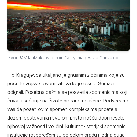
Izvor: ©MilanMaksovic from Getty Images via Canva.com
Tlo Kragujevca ukaljano je gnusnim zločinima koje su
počinile vojske tokom ratova koji su se u Šumadiji
odigrali. Posebna pažnja se posvetila spomenicima koji
čuvaju sećanje na živote prerano ugašene. Podsećamo
vas da poseti ovim spomen kompleksima priđete s
dozom poštovanja i svojom pristojnošću doprinesete
njihovoj važnosti i veličini. Kulturno-istorijski spomenici i
institucije raspoređeni su po celom gradu i jedna duga