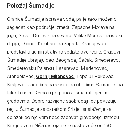
Položaj Šumadije
Granice Šumadije iscrtava voda, pa je tako možemo
sagledati kao područje između Zapadne Morave na
jugu, Save i Dunava na severu, Velike Morave na istoku
i Ljiga, Dičine i Kolubare na zapadu. Kragujevac
predstavlja administrativno sedište ove regije. Gradovi
Šumadije ubrajaju deo Beograda, Čačak, Smederevo,
Smederevsku Palanku, Lazarevac, Mladenovac,
Aranđelovac,
Gornji Milanovac
, Topolu i Rekovac.
Kraljevo i Jagodina nalaze se na obodima Šumadije, pa
tako ih ne možemo u potpunosti smatrati njenim
gradovima. Dobro razvijene saobraćajnice povezuju
regiju Šumadije sa ostatkom Srbije i snalaženje za
dolazak do nje vam neće zadavati glavobolje. Između
Kragujevca i Niša rastojanje je nešto veće od 150