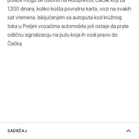
polaze mogu se osloniti na Autoprevoz Čačak koji za
1.200 dinara, koliko košta povratna karta, vozi na svakih
sat vremena. Isključenjem sa autoputa kod kružnog
toka u Preljini vozačima automobila još ostaje da prate
odličnu signalizaciju na putu koja ih vodi pravo do
Čačka.
SADRŽAJ
Smederevo - Grad kojim caruje Dunav
O Šumadiji