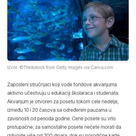
Izvor: ©Thinkstock from Getty Images via Canva.com
Zaposleni stručnjaci koji vode fondove akvarijuma
aktivno učestvuju u edukaciji školaraca i studenata.
Akvarijum je otvoren za posetu tokom cele nedelje,
između 10 i 20 časova sa određenim pauzama u
zavisnosti od perioda godine. Cene posete su vrlo
pristupačne; za samostalne posete nećete morati da
izdvojite više od 200 dinara, dok su porodične karte