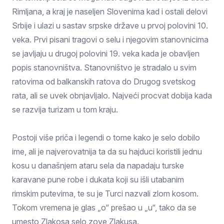
Rimljana, a kraj je naseljen Slovenima kad i ostali delovi
Srbije i ulazi u sastav srpske države u prvoj polovini 10.
veka. Prvi pisani tragovi o selu i njegovim stanovnicima
se javljaju u drugoj polovini 19. veka kada je obavljen
popis stanovništva. Stanovništvo je stradalo u svim
ratovima od balkanskih ratova do Drugog svetskog
rata, ali se uvek obnjavljalo. Najveći procvat dobija kada
se razvija turizam u tom kraju.
Postoji više priča i legendi o tome kako je selo dobilo
ime, ali je najverovatnija ta da su hajduci koristili jednu
kosu u današnjem ataru sela da napadaju turske
karavane pune robe i dukata koji su išli utabanim
rimskim putevima, te su je Turci nazvali zlom kosom.
Tokom vremena je glas „o“ prešao u „u“, tako da se
umesto Zlakosa selo zove Zlakusa.