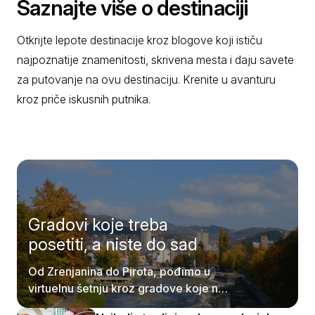
Saznajte više o destinaciji
Otkrijte lepote destinacije kroz blogove koji ističu
najpoznatije znamenitosti, skrivena mesta i daju savete
za putovanje na ovu destinaciju. Krenite u avanturu
kroz priče iskusnih putnika.
Gradovi koje treba
posetiti, a niste do sad
Od Zrenjanina do Pirota, pođimo u
virtuelnu šetnju kroz gradove koje ne
smete propustiti.