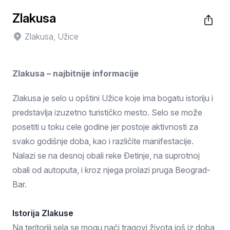
Zlakusa
Zlakusa, Užice
Zlakusa – najbitnije informacije
Zlakusa je selo u opštini Užice koje ima bogatu istoriju i
predstavlja izuzetno turističko mesto. Selo se može
posetiti u toku cele godine jer postoje aktivnosti za
svako godišnje doba, kao i različite manifestacije.
Nalazi se na desnoj obali reke Đetinje, na suprotnoj
obali od autoputa, i kroz njega prolazi pruga Beograd-
Bar.
Istorija Zlakuse
Na teritoriji sela se mogu naći tragovi života još iz doba