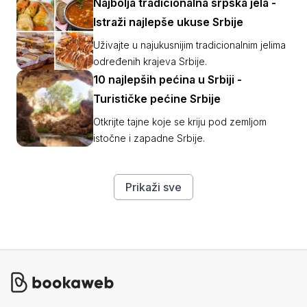
Najbolja tradicionalna srpska jela -
Istraži najlepše ukuse Srbije
Uživajte u najukusnijim tradicionalnim jelima
određenih krajeva Srbije.
10 najlepših pećina u Srbiji -
Turističke pećine Srbije
Otkrijte tajne koje se kriju pod zemljom
istočne i zapadne Srbije.
Prikaži sve