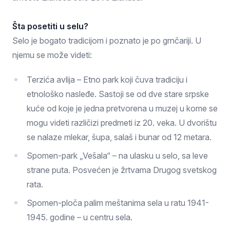
Šta posetiti u selu?
Selo je bogato tradicijom i poznato je po grnčariji. U
njemu se može videti:
Terzića avlija – Etno park koji čuva tradiciju i
etnološko nasleđe. Sastoji se od dve stare srpske
kuće od koje je jedna pretvorena u muzej u kome se
mogu videti različizi predmeti iz 20. veka. U dvorištu
se nalaze mlekar, šupa, salaš i bunar od 12 metara.
Spomen-park „Vešala“ – na ulasku u selo, sa leve
strane puta. Posvećen je žrtvama Drugog svetskog
rata.
Spomen-ploča palim meštanima sela u ratu 1941-
1945. godine – u centru sela.