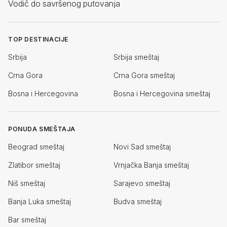
Vodič do savršenog putovanja
TOP DESTINACIJE
Srbija
Srbija smeštaj
Crna Gora
Crna Gora smeštaj
Bosna i Hercegovina
Bosna i Hercegovina smeštaj
PONUDA SMEŠTAJA
Beograd smeštaj
Novi Sad smeštaj
Zlatibor smeštaj
Vrnjačka Banja smeštaj
Niš smeštaj
Sarajevo smeštaj
Banja Luka smeštaj
Budva smeštaj
Bar smeštaj