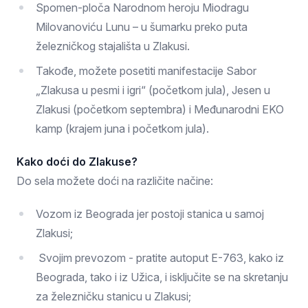
Spomen-ploča Narodnom heroju Miodragu
Milovanoviću Lunu – u šumarku preko puta
železničkog stajališta u Zlakusi.
Takođe, možete posetiti manifestacije Sabor
„Zlakusa u pesmi i igri“ (početkom jula), Jesen u
Zlakusi (početkom septembra) i Međunarodni EKO
kamp (krajem juna i početkom jula).
Kako doći do Zlakuse?
Do sela možete doći na različite načine:
Vozom iz Beograda jer postoji stanica u samoj
Zlakusi;
Svojim prevozom - pratite autoput E-763, kako iz
Beograda, tako i iz Užica, i isključite se na skretanju
za železničku stanicu u Zlakusi;