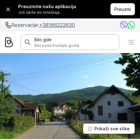
Preuzmite našu aplikaciju
Preuzmi
Još lakše do smeštaja.
Rezervacije:
+38166222630
Bilo gde
·
Bilo kada
Dodajte goste
Prikaži sve slike