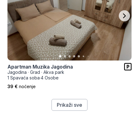
Apartman Muzika Jagodina
Jagodina
·
Grad
·
Akva park
1 Spavaća soba
·
4 Osobe
39 €
noćenje
Prikaži sve