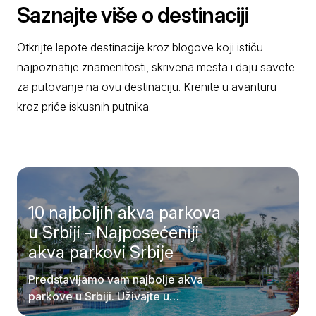
Saznajte više o destinaciji
Otkrijte lepote destinacije kroz blogove koji ističu
najpoznatije znamenitosti, skrivena mesta i daju savete
za putovanje na ovu destinaciju. Krenite u avanturu
kroz priče iskusnih putnika.
10 najboljih akva parkova
u Srbiji - Najposećeniji
akva parkovi Srbije
Predstavljamo vam najbolje akva
parkove u Srbiji. Uživajte u
pristupačnosti samih destinacija.