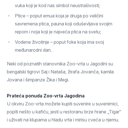
vuka koji je kod nas simbol neustrašivosti;
Ptice – poput emua koja je druga po veličini
savremena ptica, pauna koji oduševljava svojim
repom i noja koji je najveća ptica na svetu;
Vodene životinje – poput foke koja ima svoj
međunarodni dan.
Neki od poznatih stanovnika Zoo-vrta u Jagodini su
bengalski tigrovi Saj i Nataša, žirafa Jovanča, kamila
Jovana i šimpanze Žika i Megi.
Prateća ponuda Zoo-vrta Jagodina
U okviru Zoo-vrta možete kupiti suvenire u suvenirnici,
popiti nešto u kafiću, jesti u restoranu brze hrane „Tigar“
i uživati na klupama u hladu vrta i mirisu cveća u njemu.