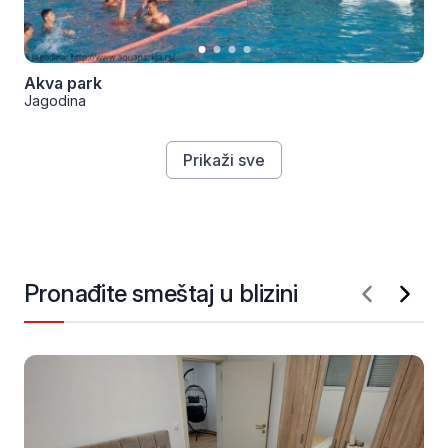
Akva park
Jagodina
Prikaži sve
Pronađite smeštaj u blizini