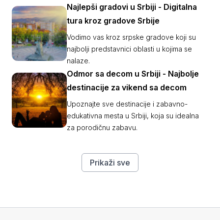
Najlepši gradovi u Srbiji - Digitalna
tura kroz gradove Srbije
Vodimo vas kroz srpske gradove koji su
najbolji predstavnici oblasti u kojima se
nalaze.
Odmor sa decom u Srbiji - Najbolje
destinacije za vikend sa decom
Upoznajte sve destinacije i zabavno-
edukativna mesta u Srbiji, koja su idealna
za porodičnu zabavu.
Prikaži sve