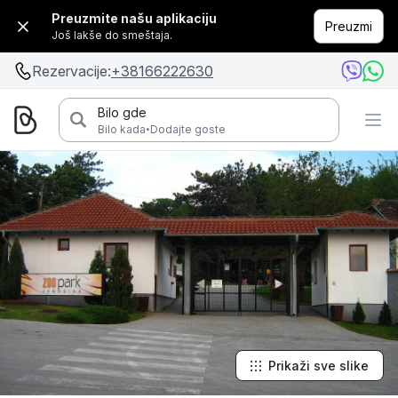
Preuzmite našu aplikaciju
Preuzmi
Još lakše do smeštaja.
Rezervacije:
+38166222630
Bilo gde
·
Bilo kada
Dodajte goste
Prikaži sve slike