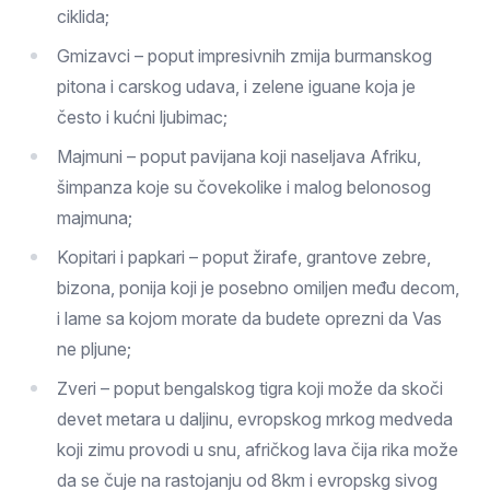
ciklida;
Gmizavci – poput impresivnih zmija burmanskog
pitona i carskog udava, i zelene iguane koja je
često i kućni ljubimac;
Majmuni – poput pavijana koji naseljava Afriku,
šimpanza koje su čovekolike i malog belonosog
majmuna;
Kopitari i papkari – poput žirafe, grantove zebre,
bizona, ponija koji je posebno omiljen među decom,
i lame sa kojom morate da budete oprezni da Vas
ne pljune;
Zveri – poput bengalskog tigra koji može da skoči
devet metara u daljinu, evropskog mrkog medveda
koji zimu provodi u snu, afričkog lava čija rika može
da se čuje na rastojanju od 8km i evropskg sivog