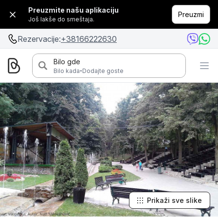
Preuzmite našu aplikaciju
Preuzmi
Još lakše do smeštaja.
Rezervacije:
+38166222630
Bilo gde
·
Bilo kada
Dodajte goste
Prikaži sve slike