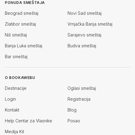
PONUDA SMEŠTAJA
Beograd smeštaj
Novi Sad smeštaj
Zlatibor smeštaj
Vrnjačka Banja smeštaj
Niš smeštaj
Sarajevo smeštaj
Banja Luka smeštaj
Budva smeštaj
Bar smeštaj
O BOOKAWEBU
Destinacije
Oglasi smeštaj
Login
Registracija
Kontakt
Blog
Help Centar za Vlasnike
Posao
Medija Kit