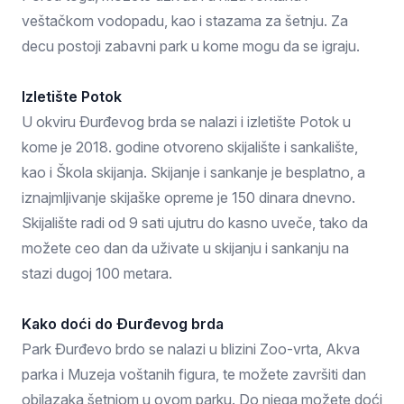
veštačkom vodopadu, kao i stazama za šetnju. Za
decu postoji zabavni park u kome mogu da se igraju.
Izletište Potok
U okviru Đurđevog brda se nalazi i izletište Potok u
kome je 2018. godine otvoreno skijalište i sankalište,
kao i Škola skijanja. Skijanje i sankanje je besplatno, a
iznajmljivanje skijaške opreme je 150 dinara dnevno.
Skijalište radi od 9 sati ujutru do kasno uveče, tako da
možete ceo dan da uživate u skijanju i sankanju na
stazi dugoj 100 metara.
Kako doći do Đurđevog brda
Park Đurđevo brdo se nalazi u blizini Zoo-vrta, Akva
parka i Muzeja voštanih figura, te možete završiti dan
obilazaka šetnjom u ovom parku. Do njega možete doći