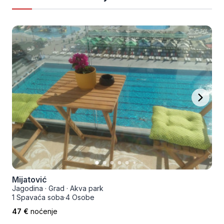
Mijatović
Jagodina
·
Grad
·
Akva park
1 Spavaća soba
·
4 Osobe
47 €
noćenje