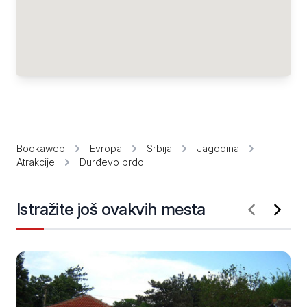
Bookaweb
Evropa
Srbija
Jagodina
Atrakcije
Đurđevo brdo
Istražite još ovakvih mesta