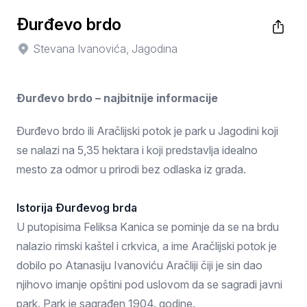
Đurđevo brdo
Stevana Ivanovića, Jagodina
Đurđevo brdo – najbitnije informacije
Đurđevo brdo ili Aračlijski potok je park u Jagodini koji
se nalazi na 5,35 hektara i koji predstavlja idealno
mesto za odmor u prirodi bez odlaska iz grada.
Istorija Đurđevog brda
U putopisima Feliksa Kanica se pominje da se na brdu
nalazio rimski kaštel i crkvica, a ime Aračlijski potok je
dobilo po Atanasiju Ivanoviću Aračliji čiji je sin dao
njihovo imanje opštini pod uslovom da se sagradi javni
park. Park je sagrađen 1904. godine.