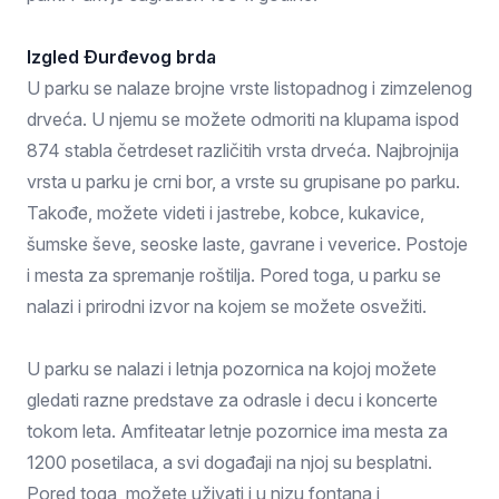
Izgled Đurđevog brda
U parku se nalaze brojne vrste listopadnog i zimzelenog
drveća. U njemu se možete odmoriti na klupama ispod
874 stabla četrdeset različitih vrsta drveća. Najbrojnija
vrsta u parku je crni bor, a vrste su grupisane po parku.
Takođe, možete videti i jastrebe, kobce, kukavice,
šumske ševe, seoske laste, gavrane i veverice. Postoje
i mesta za spremanje roštilja. Pored toga, u parku se
nalazi i prirodni izvor na kojem se možete osvežiti.
U parku se nalazi i letnja pozornica na kojoj možete
gledati razne predstave za odrasle i decu i koncerte
tokom leta. Amfiteatar letnje pozornice ima mesta za
1200 posetilaca, a svi događaji na njoj su besplatni.
Pored toga, možete uživati i u nizu fontana i