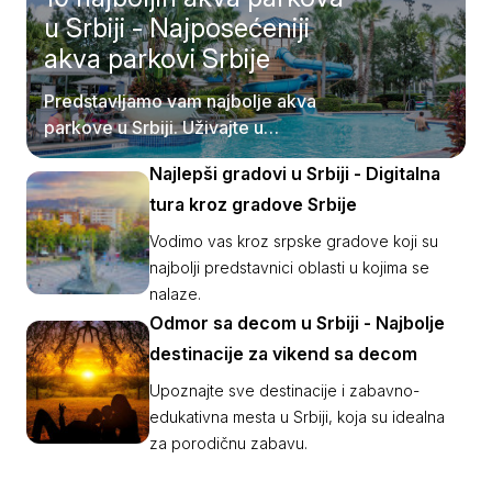
u Srbiji - Najposećeniji
akva parkovi Srbije
Predstavljamo vam najbolje akva
parkove u Srbiji. Uživajte u
pristupačnosti samih destinacija.
Najlepši gradovi u Srbiji - Digitalna
tura kroz gradove Srbije
Vodimo vas kroz srpske gradove koji su
najbolji predstavnici oblasti u kojima se
nalaze.
Odmor sa decom u Srbiji - Najbolje
destinacije za vikend sa decom
Upoznajte sve destinacije i zabavno-
edukativna mesta u Srbiji, koja su idealna
za porodičnu zabavu.