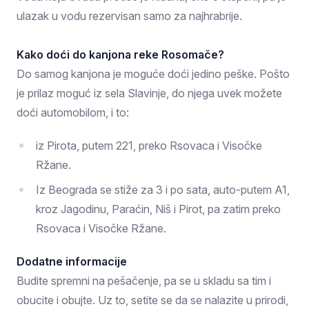
ulazak u vodu rezervisan samo za najhrabrije.
Kako doći do kanjona reke Rosomače?
Do samog kanjona je moguće doći jedino peške. Pošto
je prilaz moguć iz sela Slavinje, do njega uvek možete
doći automobilom, i to:
iz Pirota, putem 221, preko Rsovaca i Visočke
Ržane.
Iz Beograda se stiže za 3 i po sata, auto-putem A1,
kroz Jagodinu, Paraćin, Niš i Pirot, pa zatim preko
Rsovaca i Visočke Ržane.
Dodatne informacije
Budite spremni na pešačenje, pa se u skladu sa tim i
obucite i obujte. Uz to, setite se da se nalazite u prirodi,