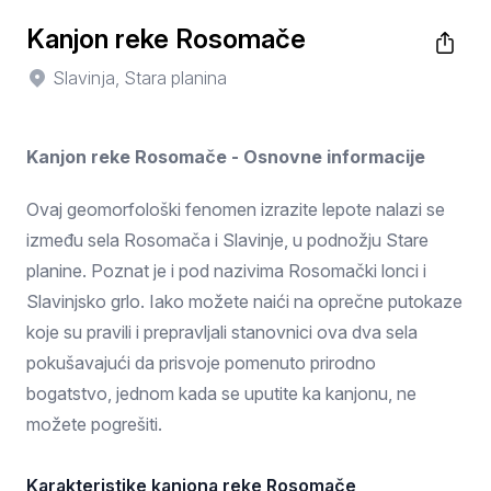
Kanjon reke Rosomače
Slavinja, Stara planina
Kanjon reke Rosomače - Osnovne informacije
Ovaj geomorfološki fenomen izrazite lepote nalazi se
između sela Rosomača i Slavinje, u podnožju Stare
planine. Poznat je i pod nazivima Rosomački lonci i
Slavinjsko grlo. Iako možete naići na oprečne putokaze
koje su pravili i prepravljali stanovnici ova dva sela
pokušavajući da prisvoje pomenuto prirodno
bogatstvo, jednom kada se uputite ka kanjonu, ne
možete pogrešiti.
Karakteristike kanjona reke Rosomače