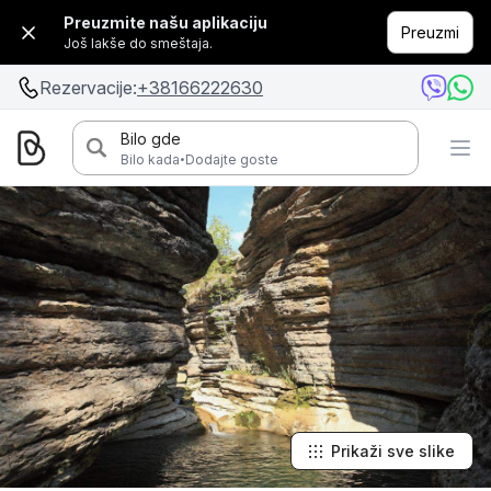
Preuzmite našu aplikaciju
Preuzmi
Još lakše do smeštaja.
Rezervacije:
+38166222630
Bilo gde
·
Bilo kada
Dodajte goste
Prikaži sve slike