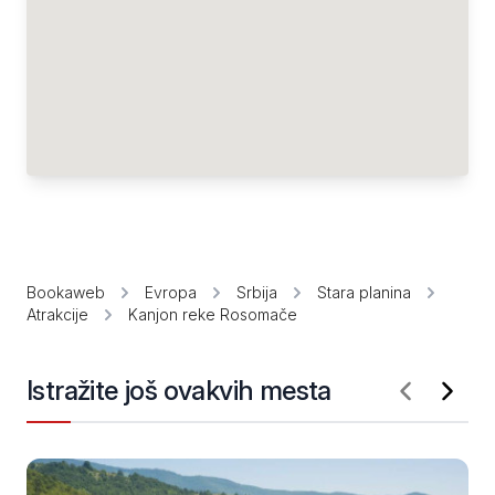
Bookaweb
Evropa
Srbija
Stara planina
Atrakcije
Kanjon reke Rosomače
Istražite još ovakvih mesta