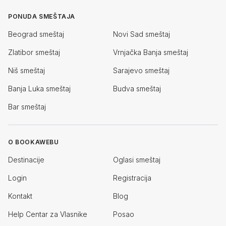
PONUDA SMEŠTAJA
Beograd smeštaj
Novi Sad smeštaj
Zlatibor smeštaj
Vrnjačka Banja smeštaj
Niš smeštaj
Sarajevo smeštaj
Banja Luka smeštaj
Budva smeštaj
Bar smeštaj
O BOOKAWEBU
Destinacije
Oglasi smeštaj
Login
Registracija
Kontakt
Blog
Help Centar za Vlasnike
Posao