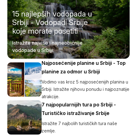
15 najlepših vodopada u
Srbiji - Vodopadi Srbije
koje morate posetiti
Istražite najviše i najneobičnije
vodopade u Srbiji.
Najposećenije planine u Srbiji - Top
planine za odmor u Srbiji
Vodimo vas kroz 5 najposećenijih planina u
Srbiji. Istražite njihovu ponudu i najpoznatije
atrakcije.
7 najpopularnijih tura po Srbiji -
Turističko istraživanje Srbije
Istražite 7 najbolih turističkih tura naše
zemlje.