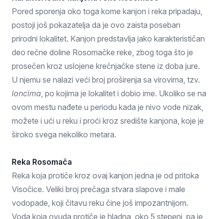
Pored sporenja oko toga kome kanjon i reka pripadaju,
postoji još pokazatelja da je ovo zaista poseban
prirodni lokalitet. Kanjon predstavlja jako karakterističan
deo rečne doline Rosomačke reke, zbog toga što je
prosečen kroz uslojene krečnjačke stene iz doba jure.
U njemu se nalazi veći broj proširenja sa virovima, tzv.
loncima
, po kojima je lokalitet i dobio ime. Ukoliko se na
ovom mestu nađete u periodu kada je nivo vode nizak,
možete i ući u reku i proći kroz središte kanjona, koje je
široko svega nekoliko metara.
Reka Rosomača
Reka koja protiče kroz ovaj kanjon jedna je od pritoka
Visočice. Veliki broj prečaga stvara slapove i male
vodopade, koji čitavu reku čine još impozantnijom.
Voda koja ovuda protiče je hladna, oko 5 stepeni, pa je