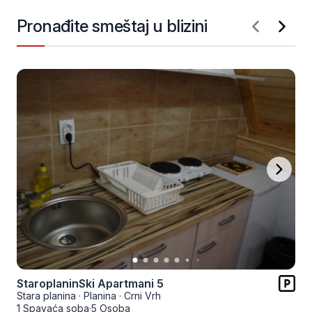
Pronađite smeštaj u blizini
StaroplaninSki Apartmani 5
Stara planina
·
Planina
·
Crni Vrh
1 Spavaća soba
·
5 Osoba