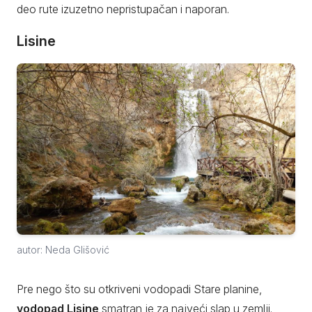
deo rute izuzetno nepristupačan i naporan.
Lisine
autor: Neda Glišović
Pre nego što su otkriveni vodopadi Stare planine,
vodopad Lisine
smatran je za najveći slap u zemlji.