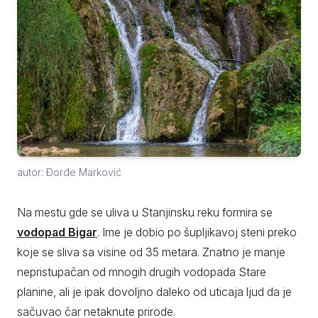
autor: Đorđe Marković
Na mestu gde se uliva u Stanjinsku reku formira se
vodopad Bigar
. Ime je dobio po šupljikavoj steni preko
koje se sliva sa visine od 35 metara. Znatno je manje
nepristupačan od mnogih drugih vodopada Stare
planine, ali je ipak dovoljno daleko od uticaja ljud da je
sačuvao čar netaknute prirode.