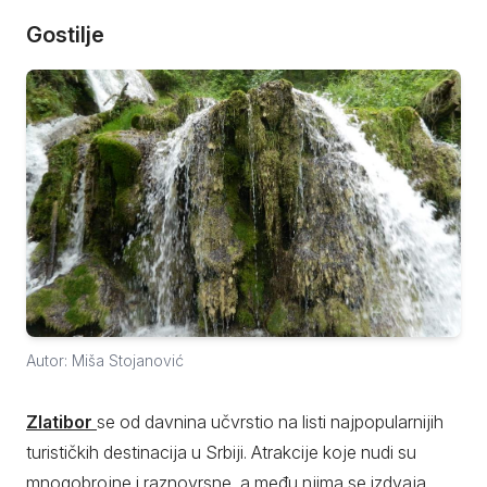
Gostilje
Autor: Miša Stojanović
Zlatibor
se od davnina učvrstio na listi najpopularnijih
turističkih destinacija u Srbiji. Atrakcije koje nudi su
mnogobrojne i raznovrsne, a među njima se izdvaja