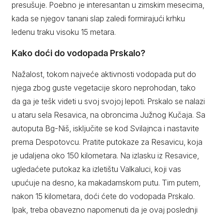
presušuje. Poebno je interesantan u zimskim mesecima,
kada se njegov tanani slap zaledi formirajući krhku
ledenu traku visoku 15 metara.
Kako doći do vodopada Prskalo?
Nažalost, tokom najveće aktivnosti vodopada put do
njega zbog guste vegetacije skoro neprohodan, tako
da ga je tešk videti u svoj svojoj lepoti. Prskalo se nalazi
u ataru sela Resavica, na obroncima Južnog Kučaja. Sa
autoputa Bg-Niš, isključite se kod Svilajnca i nastavite
prema Despotovcu. Pratite putokaze za Resavicu, koja
je udaljena oko 150 kilometara. Na izlasku iz Resavice,
ugledaćete putokaz ka izletištu Valkaluci, koji vas
upućuje na desno, ka makadamskom putu. Tim putem,
nakon 15 kilometara, doći ćete do vodopada Prskalo.
Ipak, treba obavezno napomenuti da je ovaj poslednji