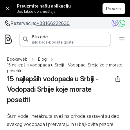
Preuzmite našu aplikaciju
Preuzmi
Još lakše do smeštaja.
Rezervacije:
+38166222630
Bilo gde
·
Bilo kada
Dodajte goste
Bookaweb
Blog
15 najlepših vodopada u Srbiji - Vodopadi Srbije koje morate
posetiti
15 najlepših vodopada u Srbiji -
Vodopadi Srbije koje morate
posetiti
Šum vode i netaknuta svežina prirode sastavni su deo
svakog vodopada i pretvaraju ih u bajkovite prizore.