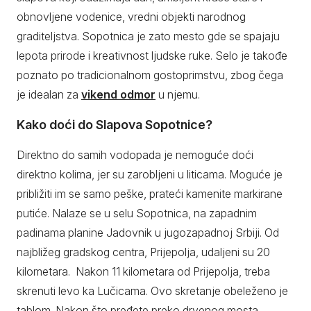
obnovljene vodenice, vredni objekti narodnog
graditeljstva. Sopotnica je zato mesto gde se spajaju
lepota prirode i kreativnost ljudske ruke. Selo je takođe
poznato po tradicionalnom gostoprimstvu, zbog čega
je idealan za
vikend odmor
u njemu.
Kako doći do Slapova Sopotnice?
Direktno do samih vodopada je nemoguće doći
direktno kolima, jer su zarobljeni u liticama. Moguće je
približiti im se samo peške, prateći kamenite markirane
putiće. Nalaze se u selu Sopotnica, na zapadnim
padinama planine Jadovnik u jugozapadnoj Srbiji. Od
najbližeg gradskog centra, Prijepolja, udaljeni su 20
kilometara. Nakon 11 kilometara od Prijepolja, treba
skrenuti levo ka Lučicama. Ovo skretanje obeleženo je
tablom. Nakon što pređete preko drvenog mosta,