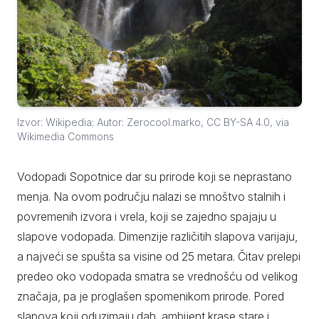
Izvor: Wikipedia; Autor: Zerocool.marko, CC BY-SA 4.0, via
Wikimedia Commons
Vodopadi Sopotnice dar su prirode koji se neprastano
menja. Na ovom području nalazi se mnoštvo stalnih i
povremenih izvora i vrela, koji se zajedno spajaju u
slapove vodopada. Dimenzije različitih slapova varijaju,
a najveći se spušta sa visine od 25 metara. Čitav prelepi
predeo oko vodopada smatra se vrednošću od velikog
značaja, pa je proglašen spomenikom prirode. Pored
slapova koji oduzimaju dah, ambijent krase stare i