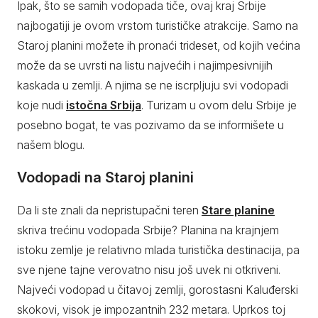
Ipak, što se samih vodopada tiče, ovaj kraj Srbije
najbogatiji je ovom vrstom turističke atrakcije. Samo na
Staroj planini možete ih pronaći trideset, od kojih većina
može da se uvrsti na listu najvećih i najimpesivnijih
kaskada u zemlji. A njima se ne iscrpljuju svi vodopadi
koje nudi
istočna Srbija
. Turizam u ovom delu Srbije je
posebno bogat, te vas pozivamo da se informišete u
našem blogu.
Vodopadi na Staroj planini
Da li ste znali da nepristupačni teren
Stare planine
skriva trećinu vodopada Srbije? Planina na krajnjem
istoku zemlje je relativno mlada turistička destinacija, pa
sve njene tajne verovatno nisu još uvek ni otkriveni.
Najveći vodopad u čitavoj zemlji, gorostasni Kaluđerski
skokovi, visok je impozantnih 232 metara. Uprkos toj