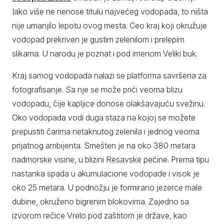
Iako više ne nenose titulu najvećeg vodopada, to ništa
nije umanjilo lepotu ovog mesta. Ceo kraj koji okružuje
vodopad prekriven je gustim zelenilom i prelepim
slikama. U narodu je poznat i pod imenom Veliki buk.
Kraj samog vodopada nalazi se platforma savršena za
fotografisanje. Sa nje se može prići veoma blizu
vodopadu, čije kapljice donose olakšavajuću svežinu.
Oko vodopada vodi duga staza na kojoj se možete
prepustiti čarima netaknutog zelenila i jednog veoma
prijatnog ambijenta. Smešten je na oko 380 metara
nadmorske visine, u blizini Resavske pećine. Prema tipu
nastanka spada u akumulacione vodopade i visok je
oko 25 metara. U podnožju je formirano jezerce male
dubine, okruženo bigrenim blokovima. Zajedno sa
izvorom rečice Vrelo pod zaštitom je države, kao