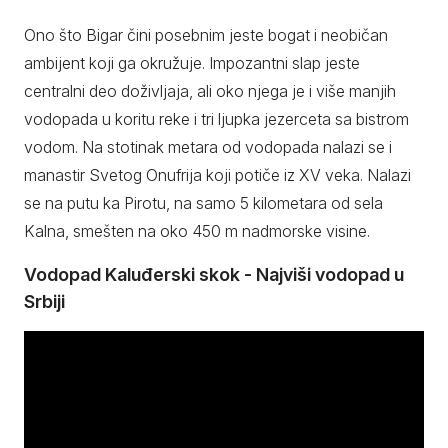
Ono što Bigar čini posebnim jeste bogat i neobičan
ambijent koji ga okružuje. Impozantni slap jeste
centralni deo doživljaja, ali oko njega je i više manjih
vodopada u koritu reke i tri ljupka jezerceta sa bistrom
vodom. Na stotinak metara od vodopada nalazi se i
manastir Svetog Onufrija koji potiče iz XV veka. Nalazi
se na putu ka Pirotu, na samo 5 kilometara od sela
Kalna, smešten na oko 450 m nadmorske visine.
Vodopad Kaluđerski skok - Najviši vodopad u
Srbiji