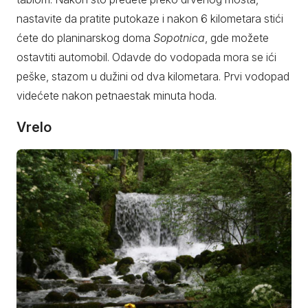
nastavite da pratite putokaze i nakon 6 kilometara stići
ćete do planinarskog doma
Sopotnica
, gde možete
ostavtiti automobil. Odavde do vodopada mora se ići
peške, stazom u dužini od dva kilometara. Prvi vodopad
videćete nakon petnaestak minuta hoda.
Vrelo