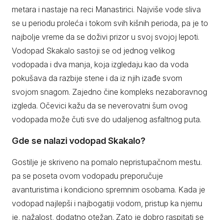
metara i nastaje na reci Manastirici. Najviše vode sliva
se u periodu proleća i tokom svih kišnih perioda, pa je to
najbolje vreme da se doživi prizor u svoj svojoj lepoti.
Vodopad Skakalo sastoji se od jednog velikog
vodopada i dva manja, koja izgledaju kao da voda
pokušava da razbije stene i da iz njih izađe svom
svojom snagom. Zajedno čine kompleks nezaboravnog
izgleda. Očevici kažu da se neverovatni šum ovog
vodopada može čuti sve do udaljenog asfaltnog puta.
Gde se nalazi vodopad Skakalo?
Gostilje je skriveno na pomalo nepristupačnom mestu.
pa se poseta ovom vodopadu preporučuje
avanturistima i kondiciono spremnim osobama. Kada je
vodopad najlepši i najbogatiji vodom, pristup ka njemu
je, nažalost, dodatno otežan. Zato je dobro raspitati se