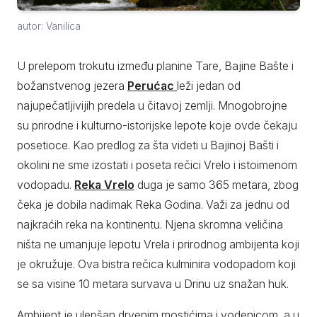
autor: Vanilica
U prelepom trokutu između planine Tare, Bajine Bašte i
božanstvenog jezera
Perućac
leži jedan od
najupečatljivijih predela u čitavoj zemlji. Mnogobrojne
su prirodne i kulturno-istorijske lepote koje ovde čekaju
posetioce. Kao predlog za šta videti u Bajinoj Bašti i
okolini ne sme izostati i poseta rečici Vrelo i istoimenom
vodopadu.
Reka Vrelo
duga je samo 365 metara, zbog
čeka je dobila nadimak Reka Godina. Važi za jednu od
najkraćih reka na kontinentu. Njena skromna veličina
ništa ne umanjuje lepotu Vrela i prirodnog ambijenta koji
je okružuje. Ova bistra rečica kulminira vodopadom koji
se sa visine 10 metara survava u Drinu uz snažan huk.
Ambijent je ulepšan drvenim mostićima i vodenicom, a u