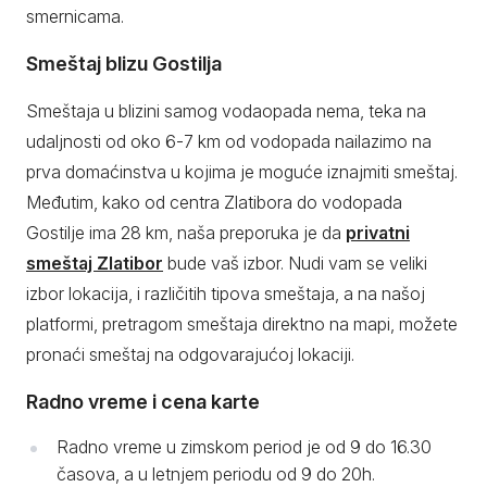
smernicama.
Smeštaj blizu Gostilja
Smeštaja u blizini samog vodaopada nema, teka na
udaljnosti od oko 6-7 km od vodopada nailazimo na
prva domaćinstva u kojima je moguće iznajmiti smeštaj.
Međutim, kako od centra Zlatibora do vodopada
Gostilje ima 28 km, naša preporuka je da
privatni
smeštaj Zlatibor
bude vaš izbor. Nudi vam se veliki
izbor lokacija, i različitih tipova smeštaja, a na našoj
platformi, pretragom smeštaja direktno na mapi, možete
pronaći smeštaj na odgovarajućoj lokaciji.
Radno vreme i cena karte
Radno vreme u zimskom period je od 9 do 16.30
časova, a u letnjem periodu od 9 do 20h.