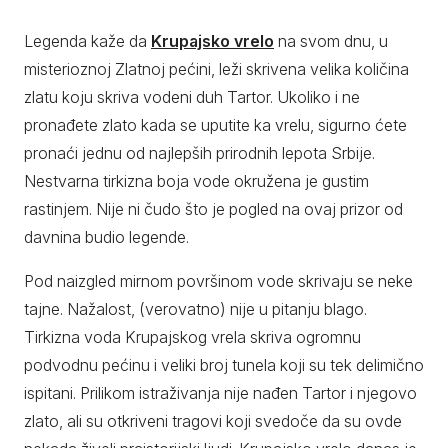
Legenda kaže da
Krupajsko vrelo
na svom dnu, u
misterioznoj Zlatnoj pećini, leži skrivena velika količina
zlatu koju skriva vodeni duh Tartor. Ukoliko i ne
pronađete zlato kada se uputite ka vrelu, sigurno ćete
pronaći jednu od najlepših prirodnih lepota Srbije.
Nestvarna tirkizna boja vode okružena je gustim
rastinjem. Nije ni čudo što je pogled na ovaj prizor od
davnina budio legende.
Pod naizgled mirnom površinom vode skrivaju se neke
tajne. Nažalost, (verovatno) nije u pitanju blago.
Tirkizna voda Krupajskog vrela skriva ogromnu
podvodnu pećinu i veliki broj tunela koji su tek delimično
ispitani. Prilikom istraživanja nije nađen Tartor i njegovo
zlato, ali su otkriveni tragovi koji svedoče da su ovde