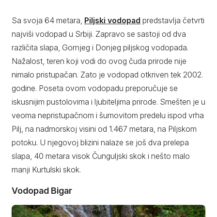
Sa svoja 64 metara,
Piljski vodopad
predstavlja četvrti
najviši vodopad u Srbiji. Zapravo se sastoji od dva
različita slapa, Gornjeg i Donjeg piljskog vodopada.
Nažalost, teren koji vodi do ovog čuda prirode nije
nimalo pristupačan. Zato je vodopad otkriven tek 2002.
godine. Poseta ovom vodopadu preporučuje se
iskusnijim pustolovima i ljubiteljima prirode. Smešten je u
veoma nepristupačnom i šumovitom predelu ispod vrha
Pilj, na nadmorskoj visini od 1.467 metara, na Piljskom
potoku. U njegovoj blizini nalaze se još dva prelepa
slapa, 40 metara visok Čunguljski skok i nešto malo
manji Kurtulski skok.
Vodopad Bigar