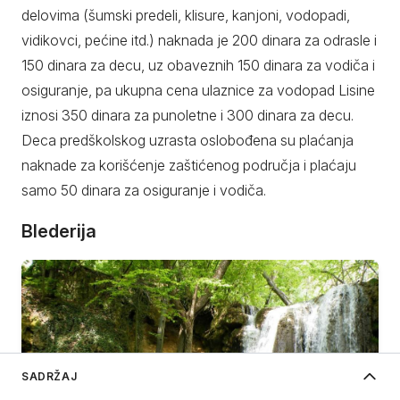
delovima (šumski predeli, klisure, kanjoni, vodopadi,
vidikovci, pećine itd.) naknada je 200 dinara za odrasle i
150 dinara za decu, uz obaveznih 150 dinara za vodiča i
osiguranje, pa ukupna cena ulaznice za vodopad Lisine
iznosi 350 dinara za punoletne i 300 dinara za decu.
Deca predškolskog uzrasta oslobođena su plaćanja
naknade za korišćenje zaštićenog područja i plaćaju
samo 50 dinara za osiguranje i vodiča.
Blederija
SADRŽAJ
Vodopadi u zapadnoj Srbiji