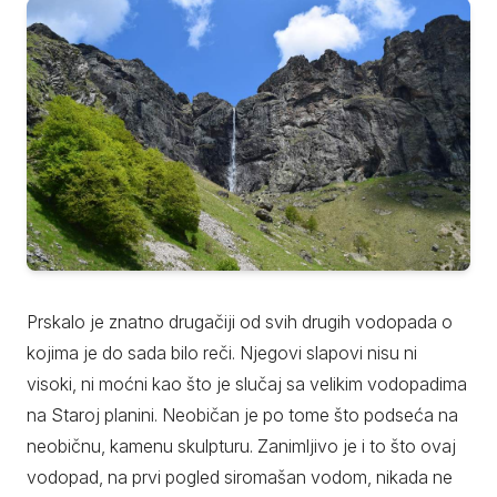
Prskalo je znatno drugačiji od svih drugih vodopada o
kojima je do sada bilo reči. Njegovi slapovi nisu ni
visoki, ni moćni kao što je slučaj sa velikim vodopadima
na Staroj planini. Neobičan je po tome što podseća na
neobičnu, kamenu skulpturu. Zanimljivo je i to što ovaj
vodopad, na prvi pogled siromašan vodom, nikada ne