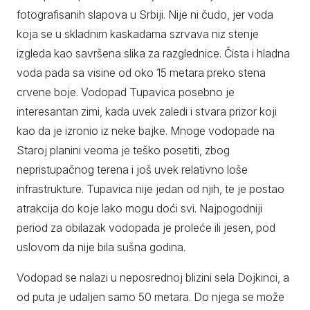
fotografisanih slapova u Srbiji. Nije ni čudo, jer voda
koja se u skladnim kaskadama szrvava niz stenje
izgleda kao savršena slika za razglednice. Čista i hladna
voda pada sa visine od oko 15 metara preko stena
crvene boje. Vodopad Tupavica posebno je
interesantan zimi, kada uvek zaledi i stvara prizor koji
kao da je izronio iz neke bajke. Mnoge vodopade na
Staroj planini veoma je teško posetiti, zbog
nepristupačnog terena i još uvek relativno loše
infrastrukture. Tupavica nije jedan od njih, te je postao
atrakcija do koje lako mogu doći svi. Najpogodniji
period za obilazak vodopada je proleće ili jesen, pod
uslovom da nije bila sušna godina.
Vodopad se nalazi u neposrednoj blizini sela Dojkinci, a
od puta je udaljen samo 50 metara. Do njega se može