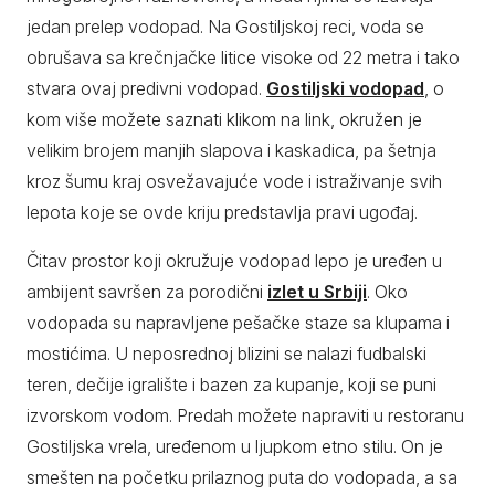
jedan prelep vodopad. Na Gostiljskoj reci, voda se
obrušava sa krečnjačke litice visoke od 22 metra i tako
stvara ovaj predivni vodopad.
Gostiljski vodopad
, o
kom više možete saznati klikom na link, okružen je
velikim brojem manjih slapova i kaskadica, pa šetnja
kroz šumu kraj osvežavajuće vode i istraživanje svih
lepota koje se ovde kriju predstavlja pravi ugođaj.
Čitav prostor koji okružuje vodopad lepo je uređen u
ambijent savršen za porodični
izlet u Srbiji
. Oko
vodopada su napravljene pešačke staze sa klupama i
mostićima. U neposrednoj blizini se nalazi fudbalski
teren, dečije igralište i bazen za kupanje, koji se puni
izvorskom vodom. Predah možete napraviti u restoranu
Gostiljska vrela, uređenom u ljupkom etno stilu. On je
smešten na početku prilaznog puta do vodopada, a sa