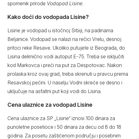
spomenik prirode
Vodopad Lisine
.
Kako doći do vodopada Lisine?
Lisine je vodopad u istočnoj Srbiji, na padinama
Beljanice. Vodopad se nalazi na rečici Vrelu, desnoj
pritoci reke Resave. Ukoliko putujete iz Beograda, do
Lisina delimično vodi autoput E-75. Treba se isključiti
kod Markovca i preći na put za Despotovac. Nakon
prolaska kroz ovaj grad, treba skrenuti u pravcu prema
Resavskoj pećini. U naselju Vodni skreće se desno i
uključuje na asfaltni put koji vodi do Lisina.
Cena ulaznice za vodopad Lisine
Cena ulaznice za SP „Lisine“ iznosi 100 dinara za
punoletne posetioce i 50 dinara za decu od 8 do 18
godina. Za posetu zaštićenom području i posebnim