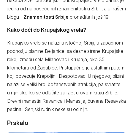
nekada živeli praistorijski ljudi. Krupajsko vrelo danas je
jedna od najposećenijih znamenitosti u Srbiji, a u našem
blogu -
Znamenitosti Srbije
pronađite ih još 19.
Kako doći do Krupajskog vrela?
Krupajsko vrelo se nalazi u istočnoj Srbiji, u zapadnom
podnožju planine Beljanice, sa desne strane Krupajske
reke, između sela Milanovac i Krupaja, oko 35
kilometara od Žagubice. Pristupačno je asfaltnim putem
koji povezuje Krepoljin i Despotovac. U njegovoj blizini
nalazi se veliki broj božanstvenih atrakcija, pa svratite i
u njih ukoliko se odlučite za izlet u ovom kraju Srbije.
Drevni manastiri Ravanica i Manasija, čuvena Resavska
pećina i Senjski rudnik neke su od njih.
Prskalo