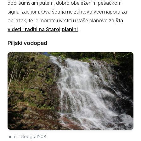
doći šumskim putem, dobro obeleženim pešačkom
signalizacijom. Ova šetnja ne zahteva veći napora za
obilazak, te je morate uvrstiti u vaše planove za
šta
videti i raditi na Staroj planini
.
Piljski vodopad
autor: Geograf208