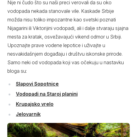
Nije ni čudo što su naši preci verovali da su oko
vodopada nekada stanovale vile. Kaskade Srbije
možda nisu toliko impozantne kao svetski poznati
Nijagarini ili Viktorijini vodopadi, ali i dalje stvaraju sjajna
mesta za kratak, osvežavajući vikend odmor u Srbiji.
Upoznajte prave vodene lepotice i uživajte u
nesvakidašnjem događaju i društvu iskonske prirode.
Samo neki od vodopada koji vas očekuju u nastavku
bloga su:
Slapovi Sopotnice
Vodopadi na Staroj planini
Krupajsko vrelo
Jelovarnik