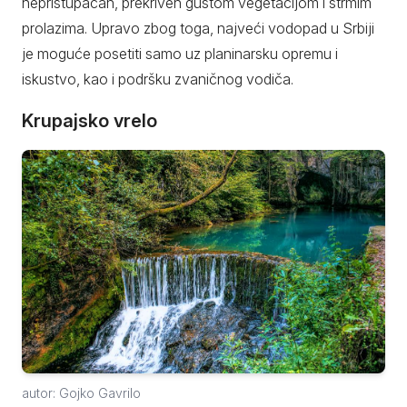
nepristupačan, prekriven gustom vegetacijom i strmim
prolazima. Upravo zbog toga, najveći vodopad u Srbiji
je moguće posetiti samo uz planinarsku opremu i
iskustvo, kao i podršku zvaničnog vodiča.
Krupajsko vrelo
autor: Gojko Gavrilo