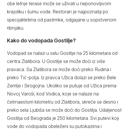
obe letnje terase može se uživati u neponovljivom
krajoliku i šumu vode. Restoran je najpoznatiji po
specijalitetima od pastrmke, odgajane u sopstvenom
ribnjaku.
Kako do vodopada Gostilje?
Vodopad se nalazi u selu Gostilje na 25 kilometara od
centra Zlatibora. U Gostilje se može doći iz više
pravaca. Sa Zlatibora se može doći preko Rudina i
preko Tić-polja. Iz pravca Užica dolazi se preko Bele
Zemlje i Sirogojna. Ukoliko se putuje od Užica prema
Novoj Varoši, kod Vodica, koje se nalaze na
četrnaestom kilometru od Zlatibora, skreće se desno i
preko sela Ljubiša se može doći do Gostilja. Udaljenost
Gostilja od Beograda je 250 kilometara. Svi putevi koji
vode do vodopada obeleženi su putokazima i