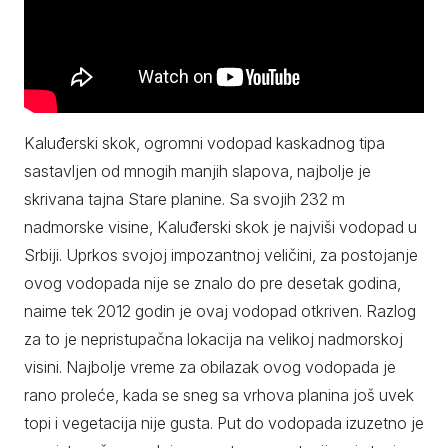
Kaluđerski skok, ogromni vodopad kaskadnog tipa
sastavljen od mnogih manjih slapova, najbolje je
skrivana tajna Stare planine. Sa svojih 232 m
nadmorske visine, Kaluđerski skok je najviši vodopad u
Srbiji. Uprkos svojoj impozantnoj veličini, za postojanje
ovog vodopada nije se znalo do pre desetak godina,
naime tek 2012 godin je ovaj vodopad otkriven. Razlog
za to je nepristupačna lokacija na velikoj nadmorskoj
visini. Najbolje vreme za obilazak ovog vodopada je
rano proleće, kada se sneg sa vrhova planina još uvek
topi i vegetacija nije gusta. Put do vodopada izuzetno je