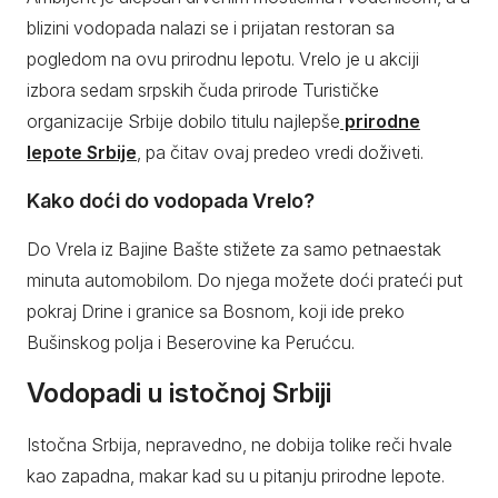
blizini vodopada nalazi se i prijatan restoran sa
pogledom na ovu prirodnu lepotu. Vrelo je u akciji
izbora sedam srpskih čuda prirode Turističke
organizacije Srbije dobilo titulu najlepše
prirodne
lepote Srbije
, pa čitav ovaj predeo vredi doživeti.
Kako doći do vodopada Vrelo?
Do Vrela iz Bajine Bašte stižete za samo petnaestak
minuta automobilom. Do njega možete doći prateći put
pokraj Drine i granice sa Bosnom, koji ide preko
Bušinskog polja i Beserovine ka Perućcu.
Vodopadi u istočnoj Srbiji
Istočna Srbija, nepravedno, ne dobija tolike reči hvale
kao zapadna, makar kad su u pitanju prirodne lepote.