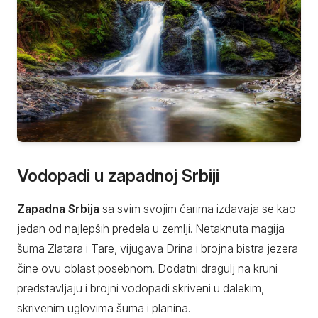
Vodopadi u zapadnoj Srbiji
Zapadna Srbija
sa svim svojim čarima izdavaja se kao
jedan od najlepših predela u zemlji. Netaknuta magija
šuma Zlatara i Tare, vijugava Drina i brojna bistra jezera
čine ovu oblast posebnom. Dodatni dragulj na kruni
predstavljaju i brojni vodopadi skriveni u dalekim,
skrivenim uglovima šuma i planina.