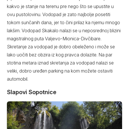
kakvo je stanje na terenu pre nego što se upustite u
ovu pustolovinu. Vodopad je zato najbolje posetiti
tokom sunčanih dana, jer to čini prilaz ka njemu mnogo
lakšim. Vodopad Skakalo nalazi se u neposrednoj blizini
magistralnog puta Valjevo-Mionica-Divčibare.
Skretanje za vodopad je dobro obeleženo i može se
lako uočiti bez obzira iz kog pravca dolazite. Na par
stotina metara iznad skretanja za vodopad nalazi se
veliki, dobro uređen parking na kom možete ostaviti
automobil.
Slapovi Sopotnice