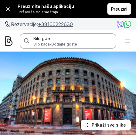
Preuzmite našu aplikaciju
Preuzmi
Još lakše do smeštaja.
Rezervacije:
+38166222630
Bilo gde
·
Bilo kada
Dodajte goste
Prikaži sve slike