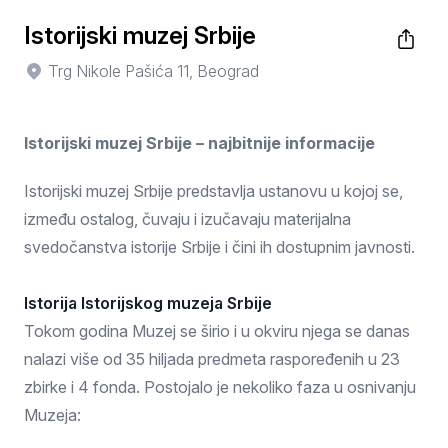
Istorijski muzej Srbije
Trg Nikole Pašića 11, Beograd
Istorijski muzej Srbije – najbitnije informacije
Istorijski muzej Srbije predstavlja ustanovu u kojoj se,
između ostalog, čuvaju i izučavaju materijalna
svedočanstva istorije Srbije i čini ih dostupnim javnosti.
Istorija Istorijskog muzeja Srbije
Tokom godina Muzej se širio i u okviru njega se danas
nalazi više od 35 hiljada predmeta raspoređenih u 23
zbirke i 4 fonda. Postojalo je nekoliko faza u osnivanju
Muzeja: