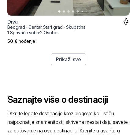
Diva
Beograd
·
Centar Stari grad
·
Skupština
1 Spavaća soba
·
2 Osobe
50 €
noćenje
Prikaži sve
Saznajte više o destinaciji
Otkrijte lepote destinacije kroz blogove koji ističu
najpoznatije znamenitosti, skrivena mesta i daju savete
za putovanje na ovu destinaciju. Krenite u avanturu