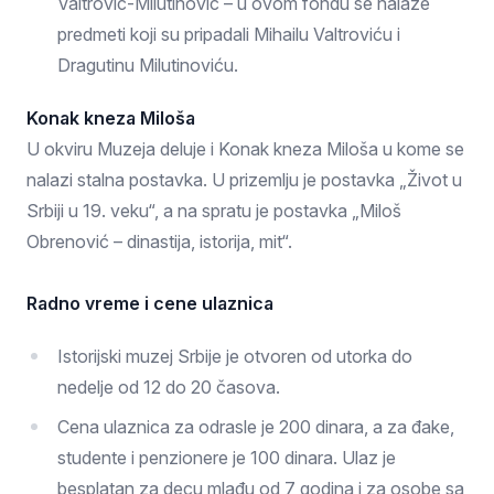
Valtrović-Milutinović – u ovom fondu se nalaze
predmeti koji su pripadali Mihailu Valtroviću i
Dragutinu Milutinoviću.
Konak kneza Miloša
U okviru Muzeja deluje i Konak kneza Miloša u kome se
nalazi stalna postavka. U prizemlju je postavka „Život u
Srbiji u 19. veku“, a na spratu je postavka „Miloš
Obrenović – dinastija, istorija, mit“.
Radno vreme i cene ulaznica
Istorijski muzej Srbije je otvoren od utorka do
nedelje od 12 do 20 časova.
Cena ulaznica za odrasle je 200 dinara, a za đake,
studente i penzionere je 100 dinara. Ulaz je
besplatan za decu mlađu od 7 godina i za osobe sa