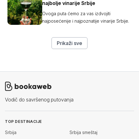
najbolje vinarije Srbije
Ovoga puta ćemo za vas izdvojiti
najposećenije i najpoznatije vinarije Srbije.
Prikaži sve
Vodič do savršenog putovanja
TOP DESTINACIJE
Srbija
Srbija smeštaj