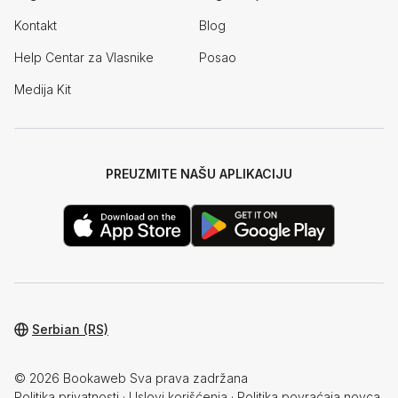
Kontakt
Blog
Help Centar za Vlasnike
Posao
Medija Kit
PREUZMITE NAŠU APLIKACIJU
Serbian (RS)
© 2026 Bookaweb Sva prava zadržana
Politika privatnosti
·
Uslovi korišćenja
·
Politika povraćaja novca