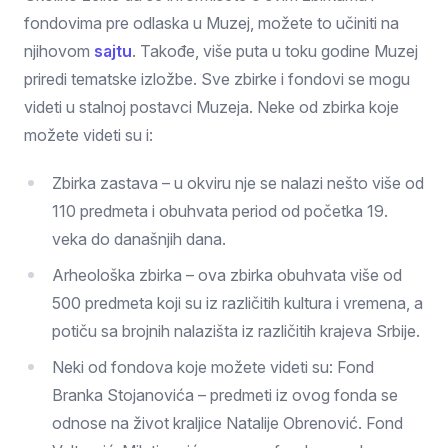
fondovima pre odlaska u Muzej, možete to učiniti na
njihovom
sajtu
. Takođe, više puta u toku godine Muzej
priredi tematske izložbe. Sve zbirke i fondovi se mogu
videti u stalnoj postavci Muzeja. Neke od zbirka koje
možete videti su i:
Zbirka zastava – u okviru nje se nalazi nešto više od
110 predmeta i obuhvata period od početka 19.
veka do današnjih dana.
Arheološka zbirka – ova zbirka obuhvata više od
500 predmeta koji su iz različitih kultura i vremena, a
potiču sa brojnih nalazišta iz različitih krajeva Srbije.
Neki od fondova koje možete videti su: Fond
Branka Stojanovića – predmeti iz ovog fonda se
odnose na život kraljice Natalije Obrenović. Fond