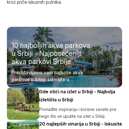
kroz priče iskusnih putnika.
10 najboljih akva parkova
u Srbiji - Najposećeniji
akva parkovi Srbije
Predstavljamo vam najbolje akva
parkove u Srbiji. Uživajte u
pristupačnosti samih destinacija.
Gde otići na izlet u Srbiji - Najbolja
izletišta u Srbiji
Pronađite inspiraciju i korisne savete pre
nego što se uputite na izlet u Srbiji.
20 najlepših vinarija u Srbiji - Iskusite