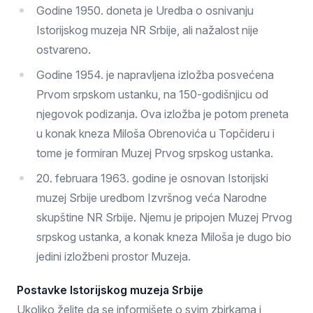
Godine 1950. doneta je Uredba o osnivanju
Istorijskog muzeja NR Srbije, ali nažalost nije
ostvareno.
Godine 1954. je napravljena izložba posvećena
Prvom srpskom ustanku, na 150-godišnjicu od
njegovok podizanja. Ova izložba je potom preneta
u konak kneza Miloša Obrenovića u Topčideru i
tome je formiran Muzej Prvog srpskog ustanka.
20. februara 1963. godine je osnovan Istorijski
muzej Srbije uredbom Izvršnog veća Narodne
skupštine NR Srbije. Njemu je pripojen Muzej Prvog
srpskog ustanka, a konak kneza Miloša je dugo bio
jedini izložbeni prostor Muzeja.
Postavke Istorijskog muzeja Srbije
Ukoliko želite da se informišete o svim zbirkama i