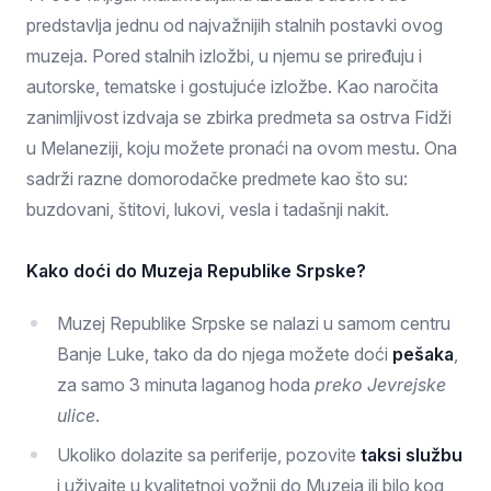
predstavlja jednu od najvažnijih stalnih postavki ovog
muzeja. Pored stalnih izložbi, u njemu se priređuju i
autorske, tematske i gostujuće izložbe. Kao naročita
zanimljivost izdvaja se zbirka predmeta sa ostrva Fidži
u Melaneziji, koju možete pronaći na ovom mestu. Ona
sadrži razne domorodačke predmete kao što su:
buzdovani, štitovi, lukovi, vesla i tadašnji nakit.
Kako doći do Muzeja Republike Srpske?
Muzej Republike Srpske se nalazi u samom centru
Banje Luke, tako da do njega možete doći
pešaka
,
za samo 3 minuta laganog hoda
preko Jevrejske
ulice
.
Ukoliko dolazite sa periferije, pozovite
taksi službu
i uživajte u kvalitetnoj vožnji do Muzeja ili bilo kog