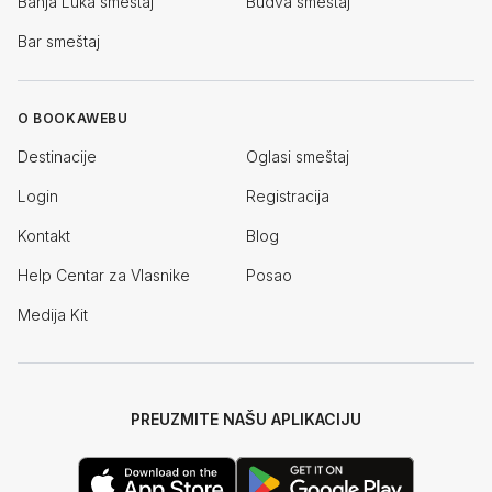
Banja Luka smeštaj
Budva smeštaj
Bar smeštaj
O BOOKAWEBU
Destinacije
Oglasi smeštaj
Login
Registracija
Kontakt
Blog
Help Centar za Vlasnike
Posao
Medija Kit
PREUZMITE NAŠU APLIKACIJU