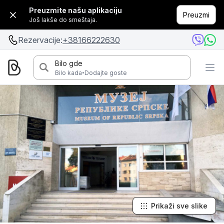
Preuzmite našu aplikaciju
Preuzmi
Još lakše do smeštaja.
Rezervacije:
+38166222630
Bilo gde
·
Bilo kada
Dodajte goste
Prikaži sve slike