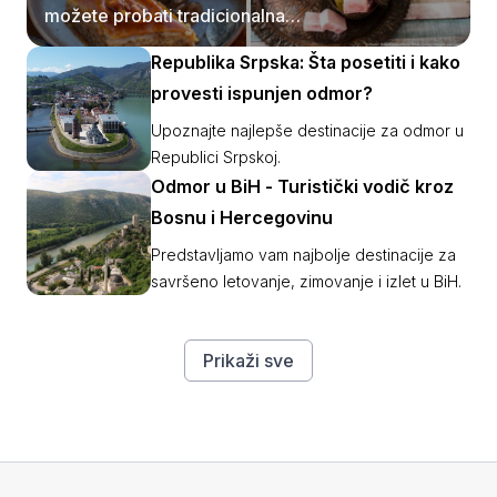
možete probati tradicionalna
bosanska jela?
Republika Srpska: Šta posetiti i kako
provesti ispunjen odmor?
Upoznajte najlepše destinacije za odmor u
Republici Srpskoj.
Odmor u BiH - Turistički vodič kroz
Bosnu i Hercegovinu
Predstavljamo vam najbolje destinacije za
savršeno letovanje, zimovanje i izlet u BiH.
Prikaži sve