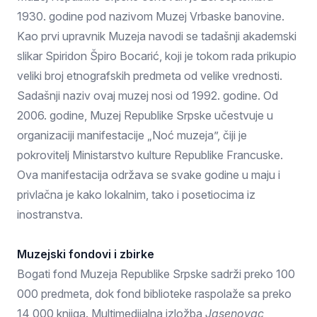
1930. godine pod nazivom Muzej Vrbaske banovine.
Kao prvi upravnik Muzeja navodi se tadašnji akademski
slikar Spiridon Špiro Bocarić, koji je tokom rada prikupio
veliki broj etnografskih predmeta od velike vrednosti.
Sadašnji naziv ovaj muzej nosi od 1992. godine. Od
2006. godine, Muzej Republike Srpske učestvuje u
organizaciji manifestacije „Noć muzeja”, čiji je
pokrovitelj Ministarstvo kulture Republike Francuske.
Ova manifestacija održava se svake godine u maju i
privlačna je kako lokalnim, tako i posetiocima iz
inostranstva.
Muzejski fondovi i zbirke
Bogati fond Muzeja Republike Srpske sadrži preko 100
000 predmeta, dok fond biblioteke raspolaže sa preko
14 000 knjiga. Multimedijalna izložba
Jasenovac