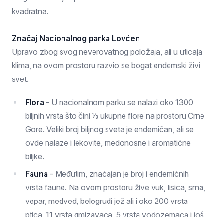
kvadratna.
Značaj Nacionalnog parka Lovćen
Upravo zbog svog neverovatnog položaja, ali u uticaja
klima, na ovom prostoru razvio se bogat endemski živi
svet.
Flora
- U nacionalnom parku se nalazi oko 1300
biljnih vrsta što čini ⅓ ukupne flore na prostoru Crne
Gore. Veliki broj biljnog sveta je endemičan, ali se
ovde nalaze i lekovite, medonosne i aromatične
biljke.
Fauna
- Međutim, značajan je broj i endemičnih
vrsta faune. Na ovom prostoru žive vuk, lisica, srna,
vepar, medved, belogrudi jež ali i oko 200 vrsta
ptica, 11 vrsta gmizavaca, 5 vrsta vodozemaca i još