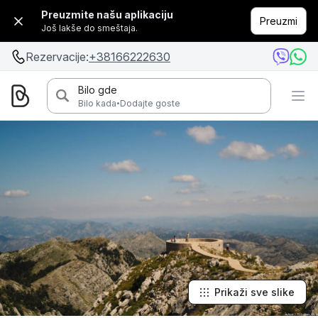
Preuzmite našu aplikaciju
Preuzmi
Još lakše do smeštaja.
Rezervacije:
+38166222630
Bilo gde
·
Bilo kada
Dodajte goste
Prikaži sve slike