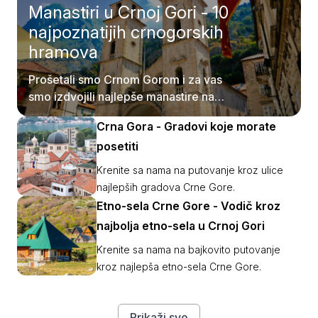
Manastiri u Crnoj Gori - 10
najpoznatijih crnogorskih
hramova
Prošetali smo Crnom Gorom i za vas
smo izdvojili najlepše manastire na
njenom tlu.
Crna Gora - Gradovi koje morate
posetiti
Krenite sa nama na putovanje kroz ulice
najlepših gradova Crne Gore.
Etno-sela Crne Gore - Vodič kroz
najbolja etno-sela u Crnoj Gori
Krenite sa nama na bajkovito putovanje
kroz najlepša etno-sela Crne Gore.
Prikaži sve