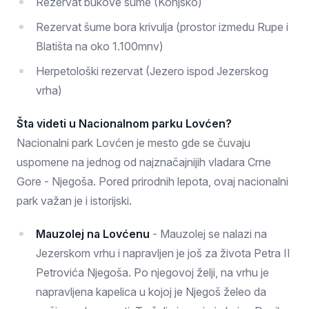
Rezervat bukove šume (Konjsko)
Rezervat šume bora krivulja (prostor izmedu Rupe i
Blatišta na oko 1.100mnv)
Herpetološki rezervat (Jezero ispod Jezerskog
vrha)
Šta videti u Nacionalnom parku Lovćen?
Nacionalni park Lovćen je mesto gde se čuvaju
uspomene na jednog od najznačajnijih vladara Crne
Gore - Njegoša. Pored prirodnih lepota, ovaj nacionalni
park važan je i istorijski.
Mauzolej na Lovćenu
- Mauzolej se nalazi na
Jezerskom vrhu i napravljen je još za života Petra II
Petrovića Njegoša. Po njegovoj želji, na vrhu je
napravljena kapelica u kojoj je Njegoš želeo da