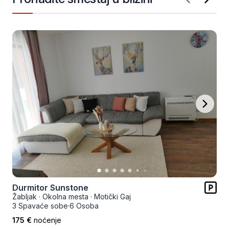
Durmitor Sunstone
Žabljak
·
Okolna mesta
·
Motički Gaj
3 Spavaće sobe
·
6 Osoba
175 €
noćenje