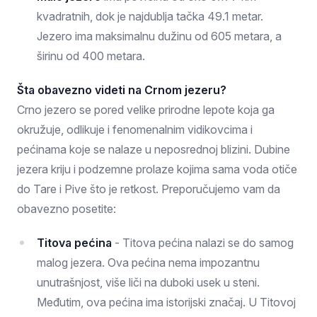
kvadratnih, dok je najdublja tačka 49.1 metar.
Jezero ima maksimalnu dužinu od 605 metara, a
širinu od 400 metara.
Šta obavezno videti na Crnom jezeru?
Crno jezero se pored velike prirodne lepote koja ga
okružuje, odlikuje i fenomenalnim vidikovcima i
pećinama koje se nalaze u neposrednoj blizini. Dubine
jezera kriju i podzemne prolaze kojima sama voda otiče
do Tare i Pive što je retkost. Preporučujemo vam da
obavezno posetite:
Titova pećina
- Titova pećina nalazi se do samog
malog jezera. Ova pećina nema impozantnu
unutrašnjost, više liči na duboki usek u steni.
Međutim, ova pećina ima istorijski značaj. U Titovoj