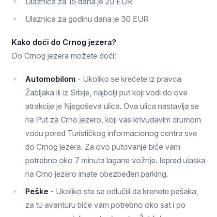
Ulaznica za 15 dana je 20 EUR
Ulaznica za godinu dana je 30 EUR
Kako doći do Crnog jezera?
Do Crnog jezera možete doći:
Automobilom
- Ukoliko se krećete iz pravca
Žabljaka ili iz Srbije, najbolji put koji vodi do ove
atrakcije je Njegoševa ulica. Ova ulica nastavlja se
na Put za Crno jezero, koji vas krivudavim drumom
vodu pored Turističkog informacionog centra sve
do Crnog jezera. Za ovo putovanje biće vam
potrebno oko 7 minuta lagane vožnje. Ispred ulaska
na Crno jezero imate obezbeđen parking.
Peške
- Ukoliko ste se odlučili da krenete pešaka,
za tu avanturu biće vam potrebno oko sat i po