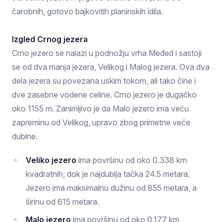
čarobnih, gotovo bajkovitih planinskih idila.
Izgled Crnog jezera
Crno jezero se nalazi u podnožju vrha Međed i sastoji
se od dva manja jezera, Velikog i Malog jezera. Ova dva
dela jezera su povezana uskim tokom, ali tako čine i
dve zasebne vodene celine. Crno jezero je dugačko
oko 1155 m. Zanimljivo je da Malo jezero ima veću
zapreminu od Velikog, upravo zbog primetne veće
dubine.
Veliko jezero
ima površinu od oko 0.338 km
kvadratnih, dok je najdublja tačka 24.5 metara.
Jezero ima maksimalnu dužinu od 855 metara, a
širinu od 615 metara.
Malo jezero
ima površinu od oko 0.177 km