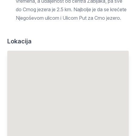
vremena, a udaljenost od centra Žabljaka, pa sve
do Crnog jezera je 2.5 km. Najbolje je da se krećete
Njegoševom ulicom i Ulicom Put za Crno jezero.
Lokacija