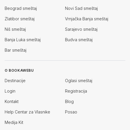
Beograd smeštaj
Novi Sad smeštaj
Zlatibor smeštaj
Vrnjačka Banja smeštaj
Niš smeštaj
Sarajevo smeštaj
Banja Luka smeštaj
Budva smeštaj
Bar smeštaj
O BOOKAWEBU
Destinacije
Oglasi smeštaj
Login
Registracija
Kontakt
Blog
Help Centar za Vlasnike
Posao
Medija Kit