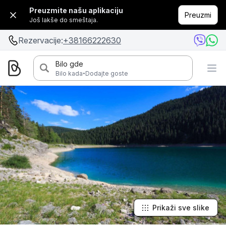
Preuzmite našu aplikaciju
Preuzmi
Još lakše do smeštaja.
Rezervacije:
+38166222630
Bilo gde
·
Bilo kada
Dodajte goste
Prikaži sve slike