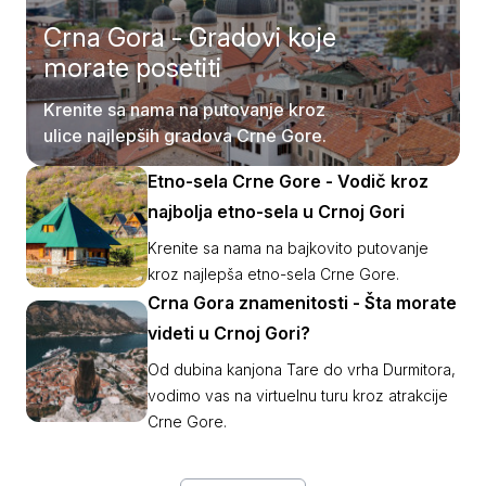
Crna Gora - Gradovi koje
morate posetiti
Krenite sa nama na putovanje kroz
ulice najlepših gradova Crne Gore.
Etno-sela Crne Gore - Vodič kroz
najbolja etno-sela u Crnoj Gori
Krenite sa nama na bajkovito putovanje
kroz najlepša etno-sela Crne Gore.
Crna Gora znamenitosti - Šta morate
videti u Crnoj Gori?
Od dubina kanjona Tare do vrha Durmitora,
vodimo vas na virtuelnu turu kroz atrakcije
Crne Gore.