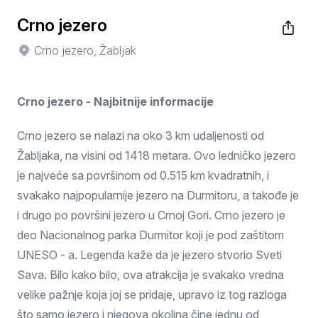
Crno jezero
Crno jezero, Žabljak
Crno jezero - Najbitnije informacije
Crno jezero se nalazi na oko 3 km udaljenosti od
Žabljaka, na visini od 1418 metara. Ovo ledničko jezero
je najveće sa površinom od 0.515 km kvadratnih, i
svakako najpopularnije jezero na Durmitoru, a takođe je
i drugo po površini jezero u Crnoj Gori. Crno jezero je
deo Nacionalnog parka Durmitor koji je pod zaštitom
UNESO - a. Legenda kaže da je jezero stvorio Sveti
Sava. Bilo kako bilo, ova atrakcija je svakako vredna
velike pažnje koja joj se pridaje, upravo iz tog razloga
što samo jezero i njegova okolina čine jednu od