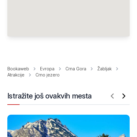
Bookaweb
Evropa
Crna Gora
Žabljak
Atrakcije
Crno jezero
Istražite još ovakvih mesta