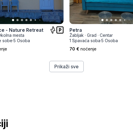
e - Nature Retreat
Petra
kolna mesta
Žabljak
·
Grad
·
Centar
e sobe
·
5 Osoba
1 Spavaća soba
·
5 Osoba
enje
70 €
noćenje
Prikaži sve
ji