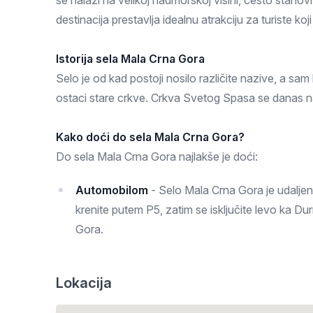
se nalazi na velikoj nadmorskoj visini, često stano
Zlatar
destinacija prestavlja idealnu atrakciju za turiste ko
Istorija sela Mala Crna Gora
Selo je od kad postoji nosilo različite nazive, a sa
ostaci stare crkve. Crkva Svetog Spasa se danas na
Kako doći do sela Mala Crna Gora?
Do sela Mala Crna Gora najlakše je doći:
Automobilom
- Selo Mala Crna Gora je udaljen
krenite putem P5, zatim se isključite levo ka D
Gora.
Lokacija