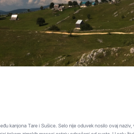
Subotica
Nova Varoš
Valjevo
Uvac
Kruševac
Pirot
Novi Pazar
Zrenjanin
Vršac
Gornji Milanovac
Raška
Leskovac
Bor
Požarevac
Senta
Požega
Sremska
Ljubovija
Mitrovica
Topola
Bela Crkva
Negotin
Bačka Palanka
Ćuprija
Kanjiža
Temerin
Novi Bečej
Mali Zvornik
Kosmaj
Golija
Bačka Topola
među kanjona Tare i Sušice. Selo nije oduvek nosilo ovaj naziv,