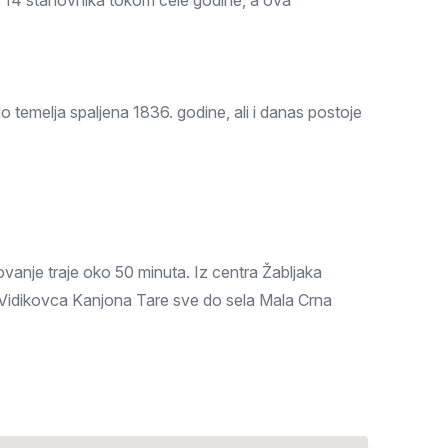
vi 14 stanovnika tokom cele godine, a ova
o temelja spaljena 1836. godine, ali i danas postoje
vanje traje oko 50 minuta. Iz centra Žabljaka
 i Vidikovca Kanjona Tare sve do sela Mala Crna