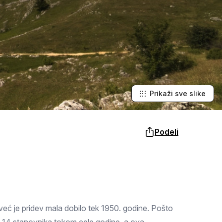
Šabac
naroda, a slike lokalnih i tradicionalnih
specijaliteta osetićete i na svojim
nepcima.
Loznica
Sombor
Zaječar
Vrbas
Prikaži sve slike
Majdanpek
Podeli
Ub
Donji Milanovac
Apatin
Palić
 već je pridev mala dobilo tek 1950. godine. Pošto