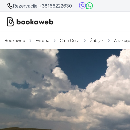
Rezervacije:
+38166222630
Bookaweb
Evropa
Crna Gora
Žabljak
Atrakcij
Srbija
Srbija
Bosna i Hercegovina
Crna Gora
Beograd
Ostalo
Niš
Srebrno jezero
Prolom Banja
Užice