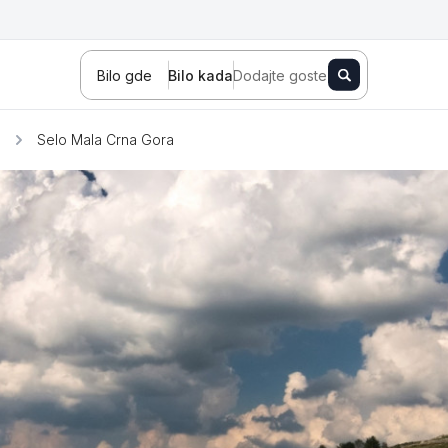
Bilo gde
Bilo kada
Dodajte goste
e
Selo Mala Crna Gora
Novi Sad
Zlatibor
Kopaonik
Banja Koviljača
Sokobanja
Fruška gora
Tara
Stara planina
Banja Vrujci
Kragujevac
Ždrelo
Golubac
Bajina Bašta
Kraljevo
Jagodina