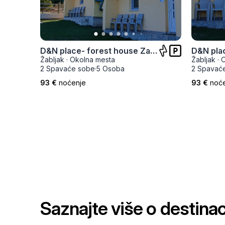
D&N place- forest house Zabljak
D&N plac
Žabljak
·
Okolna mesta
Žabljak
·
O
2 Spavaće sobe
·
5 Osoba
2 Spavać
93 €
noćenje
93 €
noć
Saznajte više o destinaci