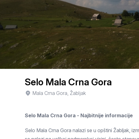
Smederevo
Čačak
Pančevo
Vranje
Paraćin
Kikinda
Selo Mala Crna Gora
Srbobran
Mala Crna Gora, Žabljak
Inđija
Selo Mala Crna Gora - Najbitnije informacije
Ruma
Sremski Karlovci
Selo Mala Crna Gora nalazi se u opštini Žabljak, iz