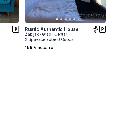
Rustic Authentic House
Durmit
Žabljak
·
Grad
·
Centar
Žabljak
·
2 Spavaće sobe
·
6 Osoba
3 Spava
199 €
noćenje
175 €
no