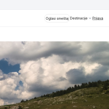
Destinacije
Prijava
Oglasi smeštaj
Divčibare
Vrnjačka Banja
Spremite se za virtuelno putovanje
kroz jednu od najlepših zemalja
Perućac
Evrope i sveta. Uživaćete u prikazima
planinskih masiva poput Tare i Šar-
Kladovo
planine, ali i u ravničarskim predelima
prostrane Vojvodine. Istraživanje
Aranđelovac
tradicije i kulturnog dobra Srbije
otkriće vam pravu narav srpskog