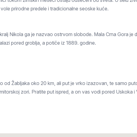
vnici tokom zimskih meseci ostaju odsečeni od sveta. U selu ži
Prokuplje
ji vole prirodne predele i tradicionalne seoske kuće.
m kralj Nikola ga je nazvao ostrvom slobode. Mala Crna Gora je d
lazi pored groblja, a potiče iz 1889. godine.
o od Žabljaka oko 20 km, ali put je vrko izazovan, te samo puto
urmitorskoj zori. Pratite put ispred, a on vas vodi pored Uskoka