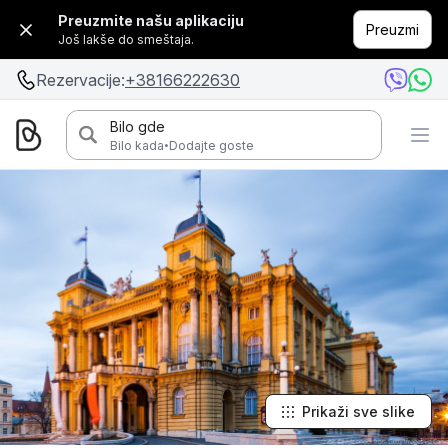
Preuzmite našu aplikaciju
Preuzmi
Još lakše do smeštaja.
Rezervacije:
+38166222630
Bilo gde
·
Bilo kada
Dodajte goste
Prikaži sve slike