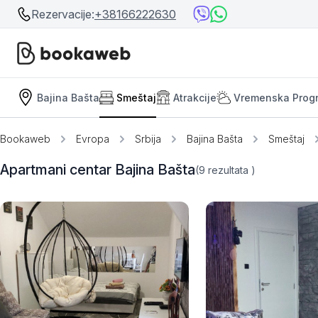
Rezervacije:
+38166222630
Bajina Bašta
Smeštaj
Atrakcije
Vremenska Prog
Srbija
Srbija
Bosna i Hercegovina
Bookaweb
Evropa
Srbija
Bajina Bašta
Smeštaj
Crna Gora
Beograd
Apartmani centar Bajina Bašta
(9
rezultata
)
Ostalo
Niš
Srebrno jezero
Prolom Banja
Užice