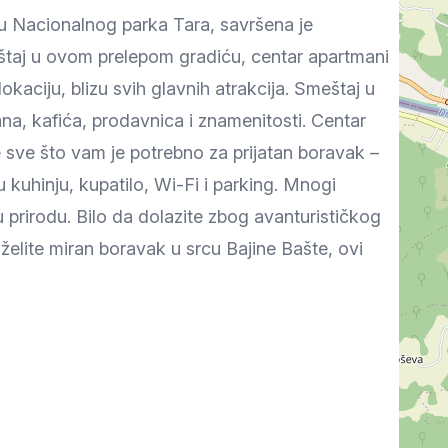
ju Nacionalnog parka Tara, savršena je
eštaj u ovom prelepom gradiću, centar apartmani
kaciju, blizu svih glavnih atrakcija. Smeštaj u
, kafića, prodavnica i znamenitosti. Centar
 sve što vam je potrebno za prijatan boravak –
kuhinju, kupatilo, Wi-Fi i parking. Mnogi
 prirodu. Bilo da dolazite zbog avanturističkog
želite miran boravak u srcu Bajine Bašte, ovi