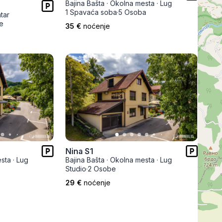
Bajina Bašta
·
Okolna mesta
·
Lug
Prokuplje
1 Spavaća soba
·
5 Osoba
tar
e
35 €
noćenje
Nina S1
sta
·
Lug
Bajina Bašta
·
Okolna mesta
·
Lug
Studio
·
2 Osobe
29 €
noćenje