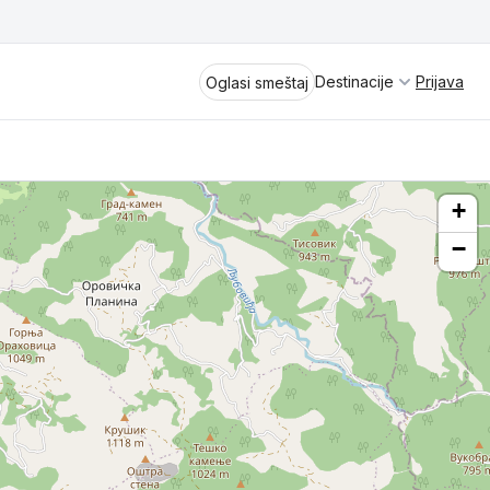
Destinacije
Prijava
Oglasi smeštaj
+
−
Divčibare
Vrnjačka Banja
Spremite se za virtuelno putovanje
kroz jednu od najlepših zemalja
Perućac
Evrope i sveta. Uživaćete u prikazima
planinskih masiva poput Tare i Šar-
Kladovo
planine, ali i u ravničarskim predelima
prostrane Vojvodine. Istraživanje
Aranđelovac
tradicije i kulturnog dobra Srbije
otkriće vam pravu narav srpskog