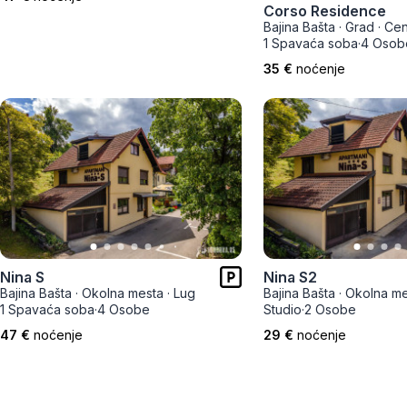
Corso Residence
Zlatar
Bajina Bašta
·
Grad
·
Cen
1 Spavaća soba
·
4 Osob
35 €
noćenje
Nina S
Nina S2
Bajina Bašta
·
Okolna mesta
·
Lug
Bajina Bašta
·
Okolna me
1 Spavaća soba
·
4 Osobe
Studio
·
2 Osobe
47 €
noćenje
29 €
noćenje