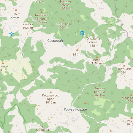
Šabac
naroda, a slike lokalnih i tradicionalnih
specijaliteta osetićete i na svojim
nepcima.
Loznica
Sombor
Zaječar
Vrbas
Majdanpek
Ub
Donji Milanovac
Apatin
Palić