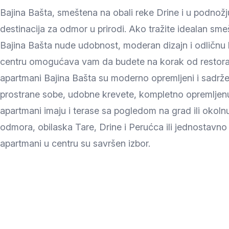
Bajina Bašta, smeštena na obali reke Drine i u podnož
destinacija za odmor u prirodi. Ako tražite idealan sm
Bajina Bašta nude udobnost, moderan dizajn i odličnu lo
centru omogućava vam da budete na korak od restorana
apartmani Bajina Bašta su moderno opremljeni i sadrže
prostrane sobe, udobne krevete, kompletno opremljenu 
apartmani imaju i terase sa pogledom na grad ili okolnu
odmora, obilaska Tare, Drine i Perućca ili jednostavno 
apartmani u centru su savršen izbor.