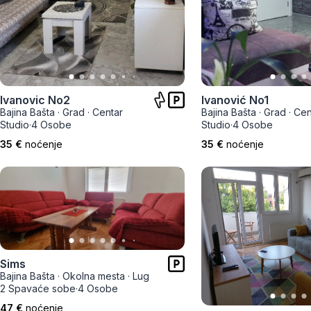
Smederevo
Čačak
Pančevo
Vranje
Ivanovic No2
Ivanović No1
Bajina Bašta
·
Grad
·
Centar
Bajina Bašta
·
Grad
·
Cen
Studio
·
4 Osobe
Studio
·
4 Osobe
Paraćin
35 €
noćenje
35 €
noćenje
Kikinda
Srbobran
Inđija
Ruma
Sims
Bajina Bašta
·
Okolna mesta
·
Lug
2 Spavaće sobe
·
4 Osobe
Sremski Karlovci
47 €
noćenje