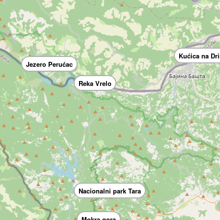
Kućica na Dri
Jezero Perućac
Reka Vrelo
Nacionalni park Tara
Mokra gora