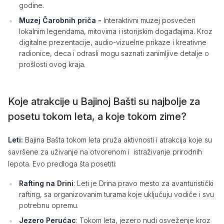
godine.
Muzej Čarobnih priča -
Interaktivni muzej posvećen
lokalnim legendama, mitovima i istorijskim događajima. Kroz
digitalne prezentacije, audio-vizuelne prikaze i kreativne
radionice, deca i odrasli mogu saznati zanimljive detalje o
prošlosti ovog kraja.
Koje atrakcije u Bajinoj Bašti su najbolje za
posetu tokom leta, a koje tokom zime?
Leti:
Bajina Bašta tokom leta pruža aktivnosti i atrakcija koje su
savršene za uživanje na otvorenom i istraživanje prirodnih
lepota. Evo predloga šta posetiti:
Rafting na Drini
: Leti je Drina pravo mesto za avanturistički
rafting, sa organizovanim turama koje uključuju vodiče i svu
potrebnu opremu.
Jezero Perućac
: Tokom leta, jezero nudi osveženje kroz