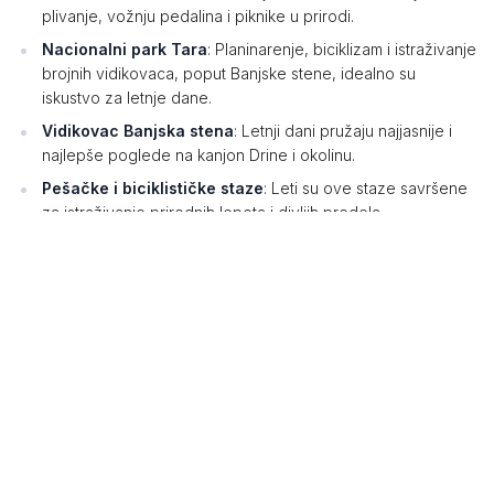
plivanje, vožnju pedalina i piknike u prirodi.
Nacionalni park Tara
: Planinarenje, biciklizam i istraživanje
brojnih vidikovaca, poput Banjske stene, idealno su
iskustvo za letnje dane.
Vidikovac Banjska stena
: Letnji dani pružaju najjasnije i
najlepše poglede na kanjon Drine i okolinu.
Pešačke i biciklističke staze
: Leti su ove staze savršene
za istraživanje prirodnih lepota i divljih predela.
Zimi:
Bajina Bašta tokom zime postaje prava planinska bajka,
sa snežnim pejzažima i mirnim ambijentom. Evo predloga šta
posetiti:
Zimski sportovi na Tari
: Tara zimi postaje raj za ljubitelje
skijanja, sankanja i drugih zimskih sportova.
Planinarske ture po snežnim stazama
: Istražite zimsku
čaroliju kroz vođene ture koje otkrivaju lepotu Tare.
Manastir Rača
: Tokom zime, mir i tišina ovog duhovnog
mesta posebno dolaze do izražaja.