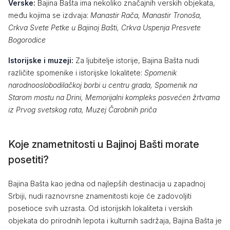
Verske:
Bajina Bašta ima nekoliko značajnih verskih objekata,
među kojima se izdvaja:
Manastir Rača, Manastir Tronoša,
Crkva Svete Petke u Bajinoj Bašti, Crkva Uspenja Presvete
Bogorodice
Istorijske i muzeji:
Za ljubitelje istorije, Bajina Bašta nudi
različite spomenike i istorijske lokalitete:
Spomenik
narodnooslobodilačkoj borbi u centru grada, Spomenik na
Starom mostu na Drini, Memorijalni kompleks posvećen žrtvama
iz Prvog svetskog rata, Muzej Čarobnih priča
Koje znametnitosti u Bajinoj Bašti morate
posetiti?
Bajina Bašta kao jedna od najlepših destinacija u zapadnoj
Srbiji, nudi raznovrsne znamenitosti koje će zadovoljiti
posetioce svih uzrasta. Od istorijskih lokaliteta i verskih
objekata do prirodnih lepota i kulturnih sadržaja, Bajina Bašta je