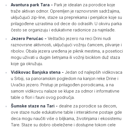
Avantura park Tara -
Park je idealan za porodice koje
traže aktivan odmor. Opremljen je raznovrsnim sadržajima,
uključujući zip-line, staze sa preprekama i penjalice koje su
prilagođene uzrastima od dece do odraslih. U okviru parka
često se organizuju i edukativne radionice za najmlađe.
Jezero Perućac -
Veštačko jezero na reci Drini nudi
raznovrsne aktivnosti, uključujući vožnju čamcem, plivanje i
ribolov. Obala jezera uređena je piknik mestima, a posetioci
mogu uživati u dugim šetnjama ili vožnji biciklom duž staza
koje ga okružuju.
Vidikovac Banjska stena -
Jedan od najlepših vidikovaca
u Srbiji, sa panoramskim pogledom na kanjon reke Drine i
Uvačko jezero. Pristup je prilagođen porodicama, a na
samom vidikovcu nalaze se klupe za odmor i informativne
table o flori i fauni ovog područja.
Šumske staze na Tari -
dealne za porodice sa decom,
ove staze nude edukativne table i interaktivne postaje gde
deca mogu naučiti više o biljkama, životinjama i ekosistemu
Tare. Staze su dobro obeležene i dostupne tokom cele