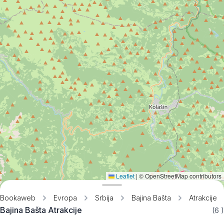
Leaflet
|
© OpenStreetMap contributors
Bookaweb
Evropa
Srbija
Bajina Bašta
Atrakcije
Bajina Bašta Atrakcije
(6
)