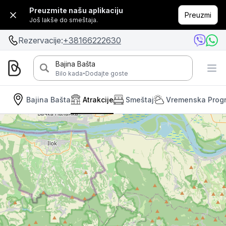
Preuzmite našu aplikaciju
Preuzmi
Još lakše do smeštaja.
Rezervacije:
+38166222630
Bajina Bašta
·
Bilo kada
Dodajte goste
Bajina Bašta
Atrakcije
Smeštaj
Vremenska Prog