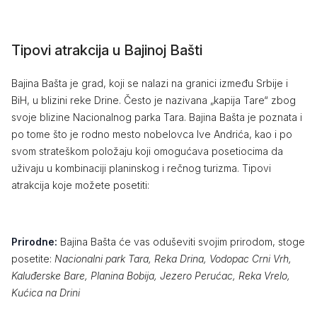
Tipovi atrakcija u Bajinoj Bašti
Bajina Bašta je grad, koji se nalazi na granici između Srbije i
BiH, u blizini reke Drine. Često je nazivana „kapija Tare“ zbog
svoje blizine Nacionalnog parka Tara. Bajina Bašta je poznata i
po tome što je rodno mesto nobelovca Ive Andrića, kao i po
svom strateškom položaju koji omogućava posetiocima da
uživaju u kombinaciji planinskog i rečnog turizma. Tipovi
atrakcija koje možete posetiti:
Prirodne:
Bajina Bašta će vas oduševiti svojim prirodom, stoge
posetite:
Nacionalni park Tara, Reka Drina, Vodopac Crni Vrh,
Kaluđerske Bare, Planina Bobija, Jezero Perućac, Reka Vrelo,
Kućica na Drini