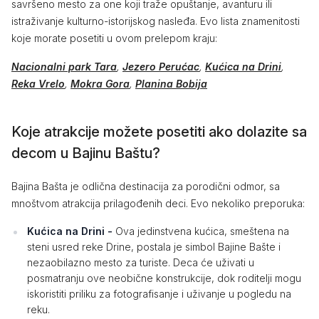
savršeno mesto za one koji traže opuštanje, avanturu ili
istraživanje kulturno-istorijskog nasleđa. Evo lista znamenitosti
koje morate posetiti u ovom prelepom kraju:
Nacionalni park Tara
,
Jezero Perućac
,
Kućica na Drini
,
Reka Vrelo
,
Mokra Gora
,
Planina Bobija
Koje atrakcije možete posetiti ako dolazite sa
decom u Bajinu Baštu?
Bajina Bašta je odlična destinacija za porodični odmor, sa
mnoštvom atrakcija prilagođenih deci. Evo nekoliko preporuka:
Kućica na Drini -
Ova jedinstvena kućica, smeštena na
steni usred reke Drine, postala je simbol Bajine Bašte i
nezaobilazno mesto za turiste. Deca će uživati u
posmatranju ove neobične konstrukcije, dok roditelji mogu
iskoristiti priliku za fotografisanje i uživanje u pogledu na
reku.