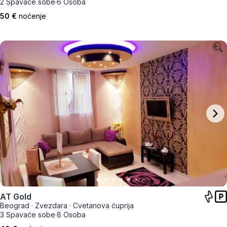
2 Spavaće sobe
·
6 Osoba
50 €
noćenje
AT Gold
Beograd
·
Zvezdara
·
Cvetanova ćuprija
3 Spavaće sobe
·
8 Osoba