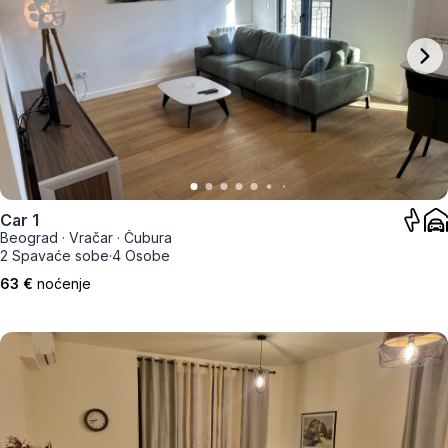
Car 1
Beograd
·
Vračar
·
Čubura
2 Spavaće sobe
·
4 Osobe
63 €
noćenje