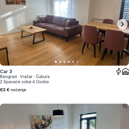
Car 3
Beograd
·
Vračar
·
Čubura
2 Spavaće sobe
·
4 Osobe
63 €
noćenje