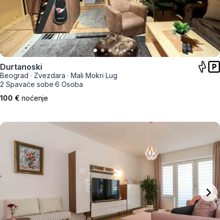
Durtanoski
Beograd
·
Zvezdara
·
Mali Mokri Lug
2 Spavaće sobe
·
6 Osoba
100 €
noćenje