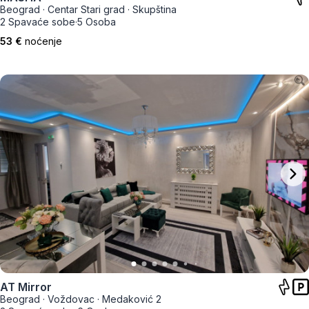
Beograd
·
Centar Stari grad
·
Skupština
2 Spavaće sobe
·
5 Osoba
53 €
noćenje
AT Mirror
Beograd
·
Voždovac
·
Medaković 2