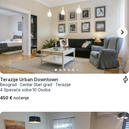
Terazije Urban Downtown
Beograd
·
Centar Stari grad
·
Terazije
4 Spavaće sobe
·
10 Osoba
450 €
noćenje