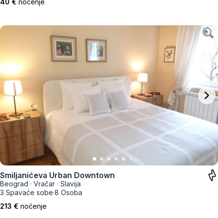
40 €
noćenje
Smiljanićeva Urban Downtown
Beograd
·
Vračar
·
Slavija
3 Spavaće sobe
·
8 Osoba
213 €
noćenje