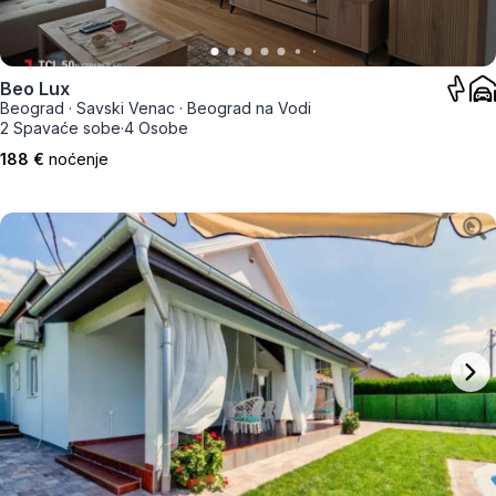
Beo Lux
Beograd
·
Savski Venac
·
Beograd na Vodi
2 Spavaće sobe
·
4 Osobe
188 €
noćenje