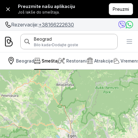
Preuzmite našu aplikaciju
Preuzmi
Još lakše do smeštaja.
Rezervacije:
+38166222630
Beograd
·
Bilo kada
Dodajte goste
Beograd
Smeštaj
Restorani
Atrakcije
Vremen