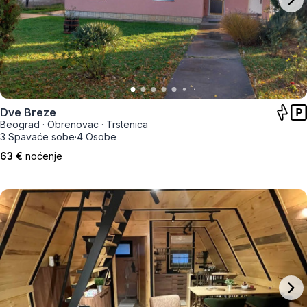
Dve Breze
Beograd
·
Obrenovac
·
Trstenica
3 Spavaće sobe
·
4 Osobe
63 €
noćenje