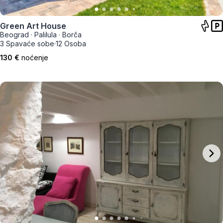
Green Art House
Beograd
·
Palilula
·
Borča
3 Spavaće sobe
·
12 Osoba
130 €
noćenje