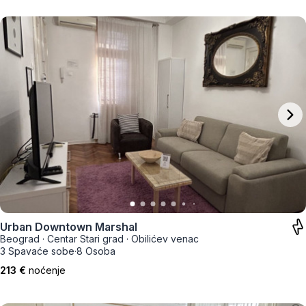
Urban Downtown Marshal
Beograd
·
Centar Stari grad
·
Obilićev venac
3 Spavaće sobe
·
8 Osoba
213 €
noćenje