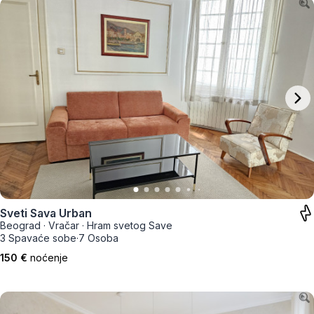
Sveti Sava Urban
Beograd
·
Vračar
·
Hram svetog Save
3 Spavaće sobe
·
7 Osoba
150 €
noćenje