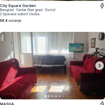
City Square Garden
Beograd
·
Centar Stari grad
·
Dorćol
2 Spavaće sobe
·
5 Osoba
56 €
noćenje
MASHA