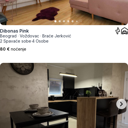
Dibonas Pink
Beograd
·
Voždovac
·
Braće Jerković
2 Spavaće sobe
·
4 Osobe
80 €
noćenje