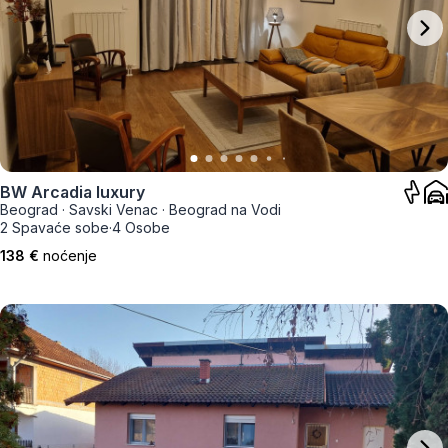
BW Arcadia luxury
Beograd
·
Savski Venac
·
Beograd na Vodi
2 Spavaće sobe
·
4 Osobe
138 €
noćenje