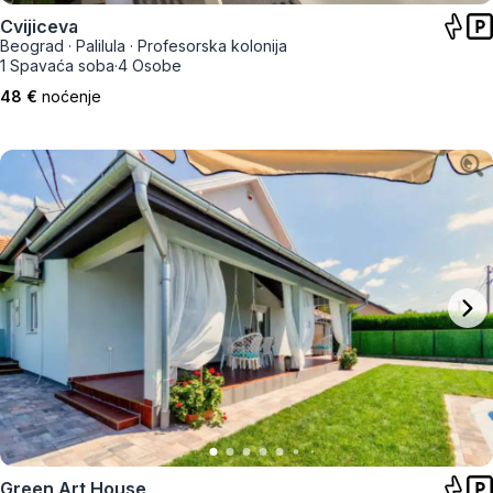
Cvijiceva
Beograd
·
Palilula
·
Profesorska kolonija
1 Spavaća soba
·
4 Osobe
48 €
noćenje
Green Art House