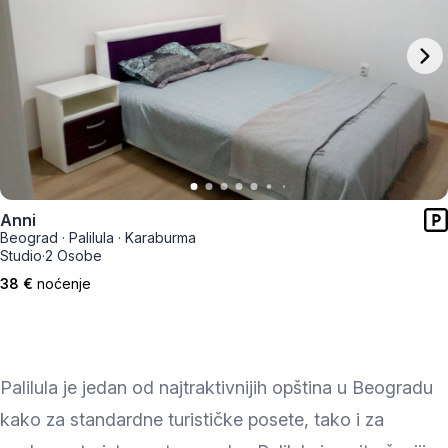
Anni
Beograd
·
Palilula
·
Karaburma
Studio
·
2 Osobe
38 €
noćenje
Palilula je jedan od najtraktivnijih opština u Beogradu
kako za standardne turističke posete, tako i za