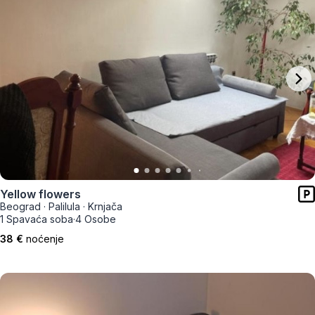
Yellow flowers
Beograd
·
Palilula
·
Krnjača
1 Spavaća soba
·
4 Osobe
38 €
noćenje