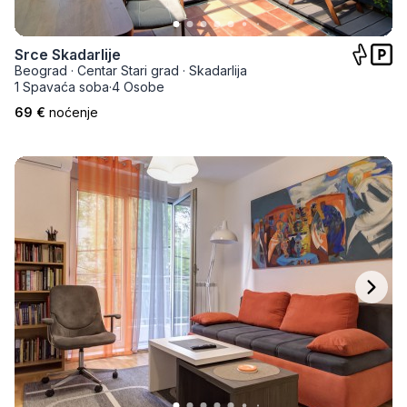
Srce Skadarlije
Beograd
·
Centar Stari grad
·
Skadarlija
1 Spavaća soba
·
4 Osobe
69 €
noćenje