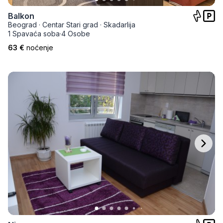
Balkon
Beograd
·
Centar Stari grad
·
Skadarlija
1 Spavaća soba
·
4 Osobe
63 €
noćenje