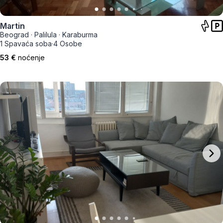
Martin
Beograd
·
Palilula
·
Karaburma
1 Spavaća soba
·
4 Osobe
53 €
noćenje