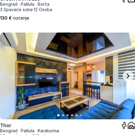
Beograd
·
Palilula
·
Borča
3 Spavaće sobe
·
12 Osoba
130 €
noćenje
Thor
Beograd
·
Palilula
·
Karaburma