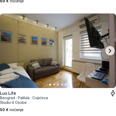
69 €
noćenje
Lux Life
Beograd
·
Palilula
·
Cvijićeva
Studio
·
4 Osobe
50 €
noćenje