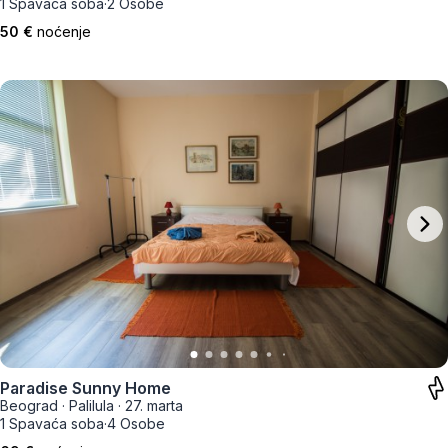
1 Spavaća soba
·
2 Osobe
50 €
noćenje
Paradise Sunny Home
Beograd
·
Palilula
·
27. marta
1 Spavaća soba
·
4 Osobe