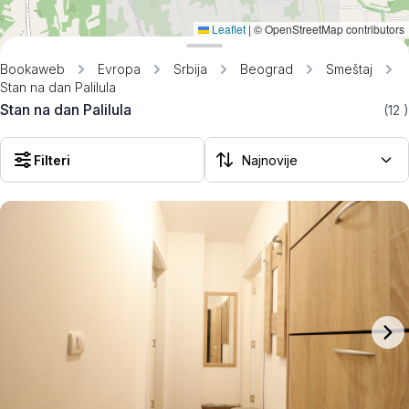
Leaflet
|
© OpenStreetMap contributors
Bookaweb
Evropa
Srbija
Beograd
Smeštaj
Stan na dan Palilula
Stan na dan Palilula
(12
)
Filteri