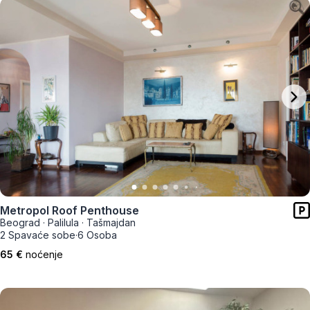
Metropol Roof Penthouse
Beograd
·
Palilula
·
Tašmajdan
2 Spavaće sobe
·
6 Osoba
65 €
noćenje