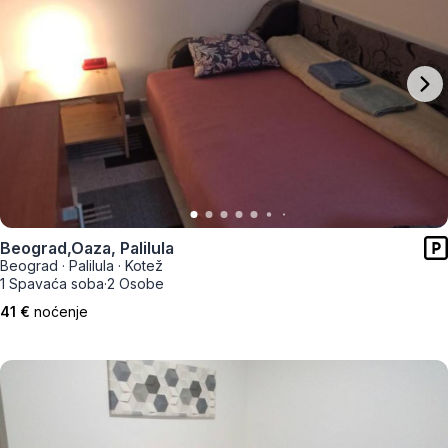
Beograd,Oaza, Palilula
Beograd
·
Palilula
·
Kotež
1 Spavaća soba
·
2 Osobe
41 €
noćenje