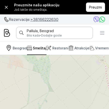
Preuzmite našu aplikaciju
Preuzmi
Još lakše do smeštaja.
Rezervacije:
+38166222630
Palilula, Beograd
·
Bilo kada
Dodajte goste
Beograd
Smeštaj
Restorani
Atrakcije
Vremen