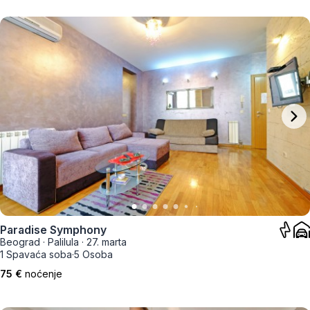
Paradise Symphony
Beograd
·
Palilula
·
27. marta
1 Spavaća soba
·
5 Osoba
75 €
noćenje