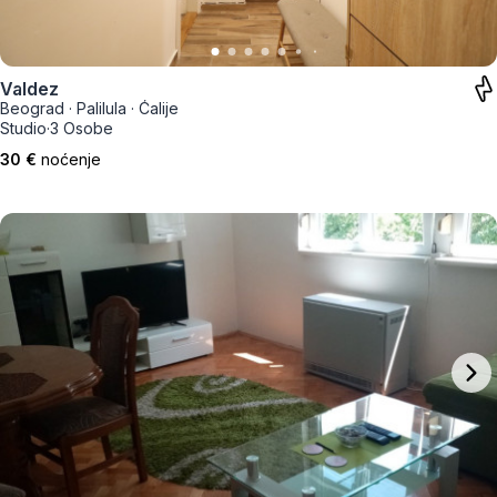
Valdez
Beograd
·
Palilula
·
Ćalije
Studio
·
3 Osobe
30 €
noćenje