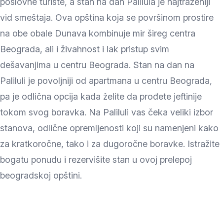
poslovne turiste, a stan na dan Palilula je najtraženiji
vid smeštaja. Ova opština koja se površinom prostire
na obe obale Dunava kombinuje mir šireg centra
Beograda, ali i živahnost i lak pristup svim
dešavanjima u centru Beograda. Stan na dan na
Paliluli je povoljniji od apartmana u centru Beograda,
pa je odlična opcija kada želite da prođete jeftinije
tokom svog boravka. Na Paliluli vas čeka veliki izbor
stanova, odlične opremljenosti koji su namenjeni kako
za kratkoročne, tako i za dugoročne boravke. Istražite
bogatu ponudu i rezervišite stan u ovoj prelepoj
beogradskoj opštini.