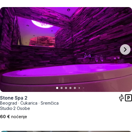
Stone Spa 2
Beograd
·
Čukarica
·
Sremčica
Studio
·
2 Osobe
60 €
noćenje