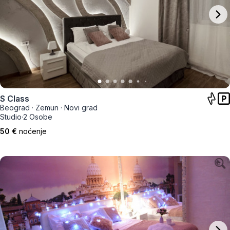
S Class
Beograd
·
Zemun
·
Novi grad
Studio
·
2 Osobe
50 €
noćenje