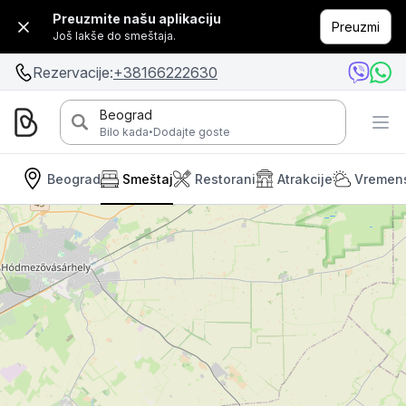
Preuzmite našu aplikaciju
Preuzmi
Još lakše do smeštaja.
Rezervacije:
+38166222630
Beograd
·
Bilo kada
Dodajte goste
Beograd
Smeštaj
Restorani
Atrakcije
Vremen