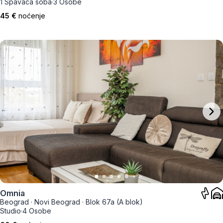
1 Spavaća soba
·
3 Osobe
45 €
noćenje
Omnia
Beograd
·
Novi Beograd
·
Blok 67a (A blok)
Studio
·
4 Osobe