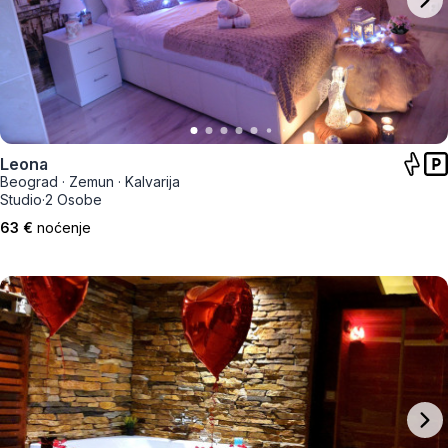
Leona
Beograd
·
Zemun
·
Kalvarija
Studio
·
2 Osobe
63 €
noćenje