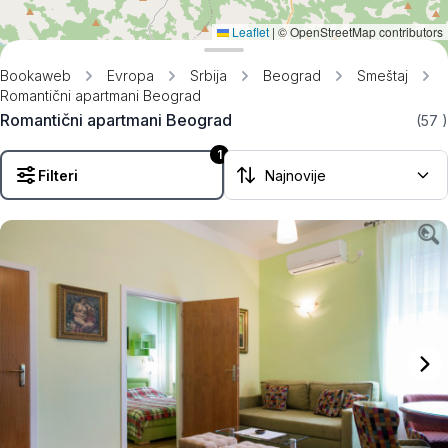
Leaflet
|
© OpenStreetMap contributors
Bookaweb
Evropa
Srbija
Beograd
Smeštaj
Romantični apartmani Beograd
Romantični apartmani Beograd
(57
)
1
Filteri