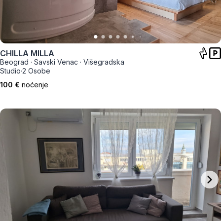
CHILLA MILLA
Beograd
·
Savski Venac
·
Višegradska
Studio
·
2 Osobe
100 €
noćenje