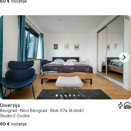
60 €
noćenje
Diverzija
Beograd
·
Novi Beograd
·
Blok 67a (A blok)
Studio
·
2 Osobe
60 €
noćenje