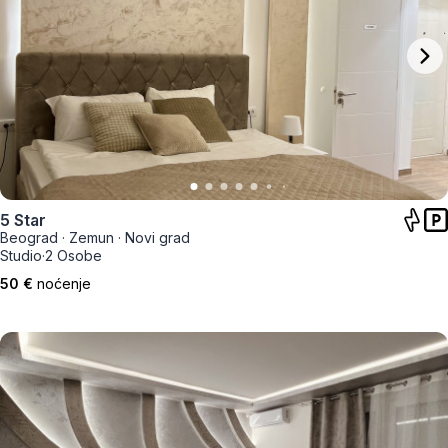
5 Star
Beograd
·
Zemun
·
Novi grad
Studio
·
2 Osobe
50 €
noćenje