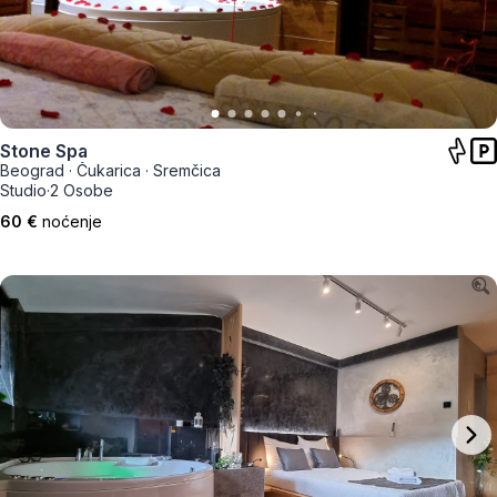
Stone Spa
Beograd
·
Čukarica
·
Sremčica
Studio
·
2 Osobe
60 €
noćenje