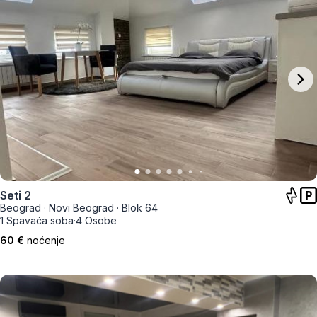
Seti 2
Beograd
·
Novi Beograd
·
Blok 64
1 Spavaća soba
·
4 Osobe
60 €
noćenje