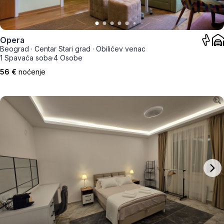
Opera
Beograd
·
Centar Stari grad
·
Obilićev venac
1 Spavaća soba
·
4 Osobe
56 €
noćenje