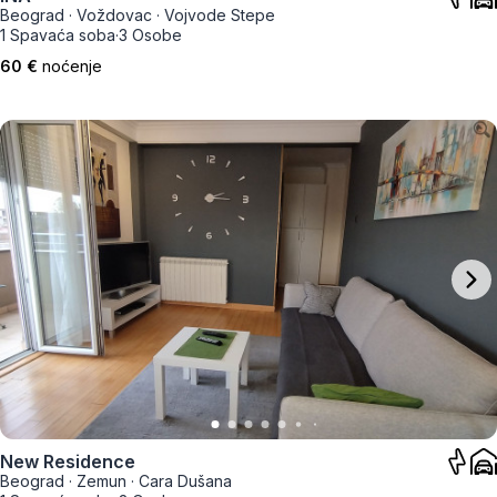
Beograd
·
Voždovac
·
Vojvode Stepe
1 Spavaća soba
·
3 Osobe
60 €
noćenje
New Residence
Beograd
·
Zemun
·
Cara Dušana