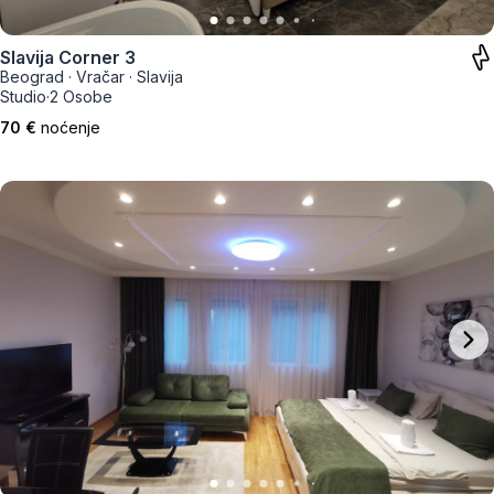
Slavija Corner 3
Beograd
·
Vračar
·
Slavija
Studio
·
2 Osobe
70 €
noćenje