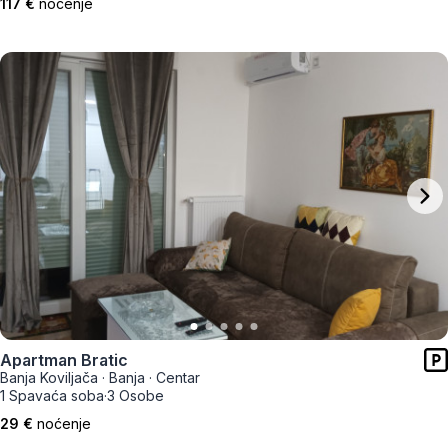
117 €
noćenje
Apartman Bratic
Banja Koviljača
·
Banja
·
Centar
1 Spavaća soba
·
3 Osobe
29 €
noćenje