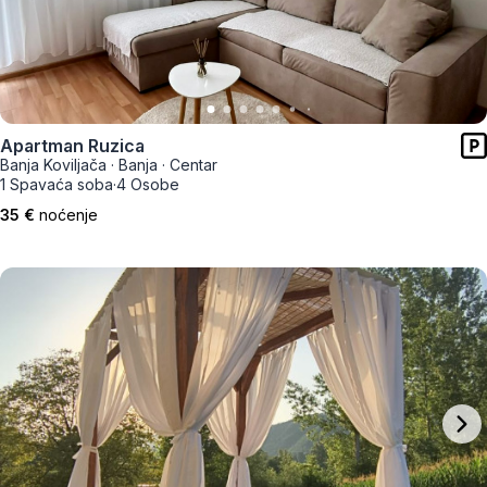
Apartman Ruzica
Banja Koviljača
·
Banja
·
Centar
1 Spavaća soba
·
4 Osobe
35 €
noćenje