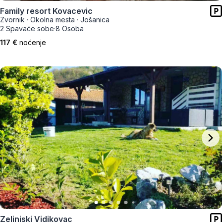
Family resort Kovacevic
Zvornik
·
Okolna mesta
·
Jošanica
2 Spavaće sobe
·
8 Osoba
117 €
noćenje
Zelinjski Vidikovac