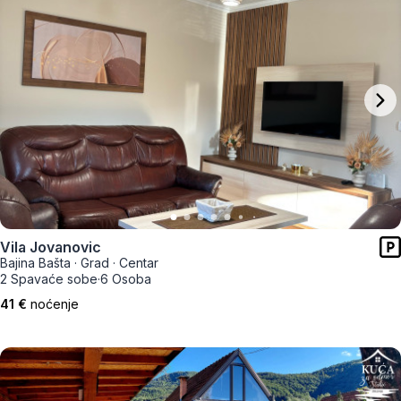
Vila Jovanovic
Bajina Bašta
·
Grad
·
Centar
2 Spavaće sobe
·
6 Osoba
41 €
noćenje