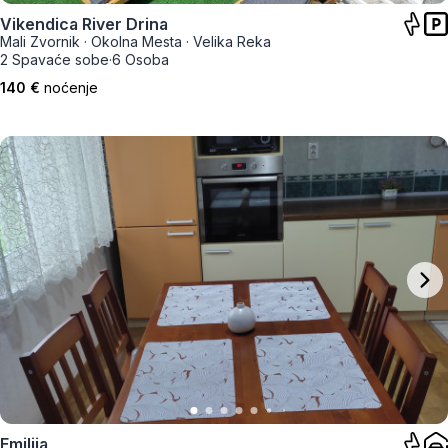
Vikendica River Drina
Mali Zvornik
·
Okolna Mesta
·
Velika Reka
2 Spavaće sobe
·
6 Osoba
140 €
noćenje
Emilija