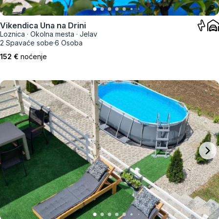
Vikendica Una na Drini
Loznica
·
Okolna mesta
·
Jelav
2 Spavaće sobe
·
6 Osoba
152 €
noćenje