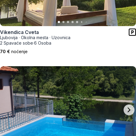
Vikendica Cveta
Ljubovija
·
Okolna mesta
·
Uzovnica
2 Spavaće sobe
·
6 Osoba
70 €
noćenje