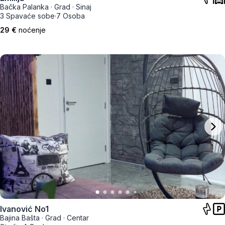
Bačka Palanka
·
Grad
·
Sinaj
3 Spavaće sobe
·
7 Osoba
29 €
noćenje
Ivanović No1
Bajina Bašta
·
Grad
·
Centar