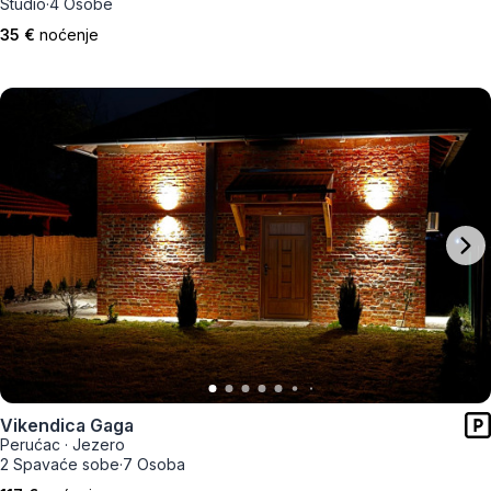
Studio
·
4 Osobe
35 €
noćenje
Vikendica Gaga
Perućac
·
Jezero
2 Spavaće sobe
·
7 Osoba