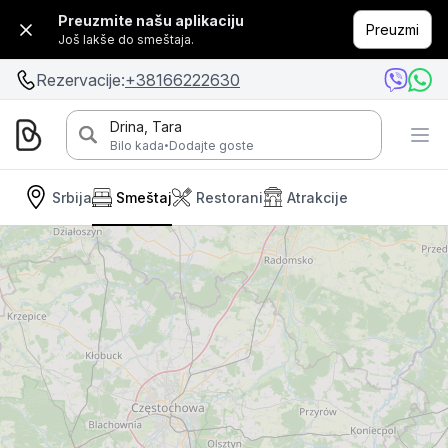
Preuzmite našu aplikaciju
Preuzmi
Još lakše do smeštaja.
Rezervacije:
+38166222630
Drina, Tara
·
Bilo kada
Dodajte goste
Srbija
Smeštaj
Restorani
Atrakcije