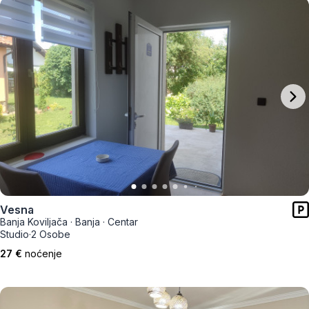
Vesna
Banja Koviljača
·
Banja
·
Centar
Studio
·
2 Osobe
27 €
noćenje