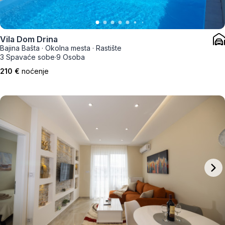
Vila Dom Drina
Bajina Bašta
·
Okolna mesta
·
Rastište
3 Spavaće sobe
·
9 Osoba
210 €
noćenje