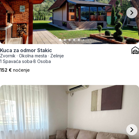
Kuca za odmor Stakic
Zvornik
·
Okolna mesta
·
Zelinje
1 Spavaća soba
·
8 Osoba
152 €
noćenje