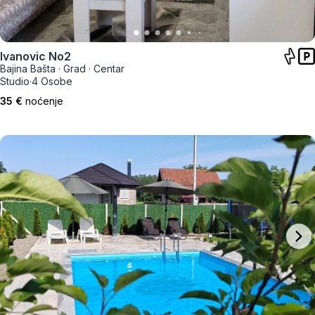
Ivanovic No2
Bajina Bašta
·
Grad
·
Centar
Studio
·
4 Osobe
35 €
noćenje