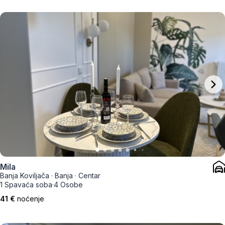
Mila
Banja Koviljača
·
Banja
·
Centar
1 Spavaća soba
·
4 Osobe
41 €
noćenje