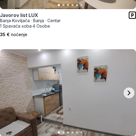
Javorov list LUX
Banja Koviljača
·
Banja
·
Centar
1 Spavaća soba
·
4 Osobe
35 €
noćenje