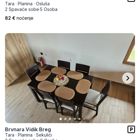
Tara
·
Planina
·
Osluša
2 Spavaće sobe
·
5 Osoba
82 €
noćenje
Brvnara Vidik Breg
Tara
·
Planina
·
Sekulići