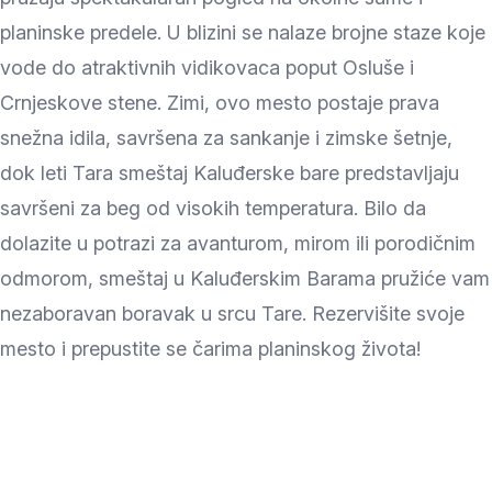
planinske predele. U blizini se nalaze brojne staze koje
vode do atraktivnih vidikovaca poput Osluše i
Crnjeskove stene. Zimi, ovo mesto postaje prava
snežna idila, savršena za sankanje i zimske šetnje,
dok leti Tara smeštaj Kaluđerske bare predstavljaju
savršeni za beg od visokih temperatura. Bilo da
dolazite u potrazi za avanturom, mirom ili porodičnim
odmorom, smeštaj u Kaluđerskim Barama pružiće vam
nezaboravan boravak u srcu Tare. Rezervišite svoje
mesto i prepustite se čarima planinskog života!