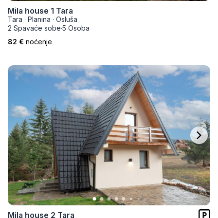
Mila house 1 Tara
Tara
·
Planina
·
Osluša
2 Spavaće sobe
·
5 Osoba
82 €
noćenje
Mila house 2 Tara