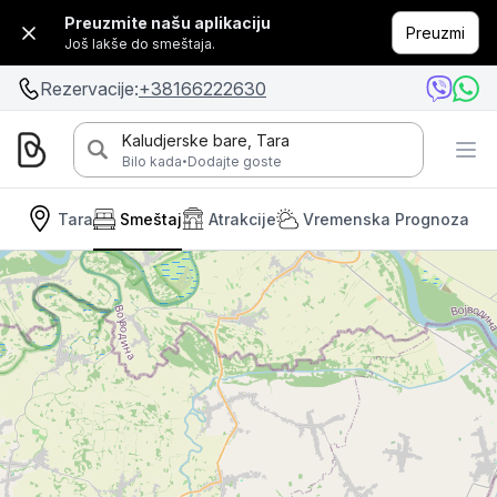
Preuzmite našu aplikaciju
Preuzmi
Još lakše do smeštaja.
Rezervacije:
+38166222630
Kaludjerske bare, Tara
·
Bilo kada
Dodajte goste
Tara
Smeštaj
Atrakcije
Vremenska Prognoza