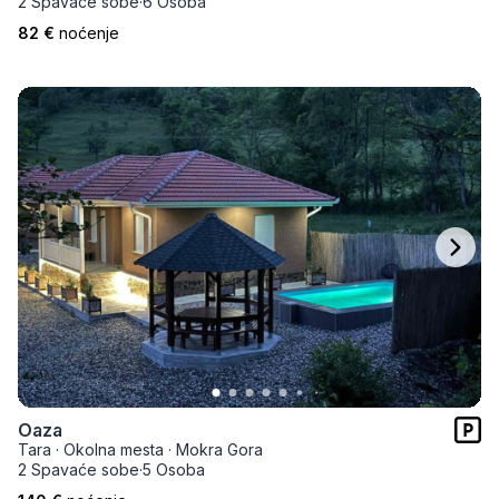
2 Spavaće sobe
·
6 Osoba
82 €
noćenje
Oaza
Tara
·
Okolna mesta
·
Mokra Gora
2 Spavaće sobe
·
5 Osoba