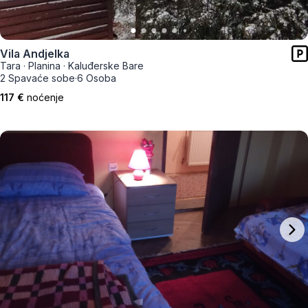
Vila Andjelka
Tara
·
Planina
·
Kaluđerske Bare
2 Spavaće sobe
·
6 Osoba
117 €
noćenje