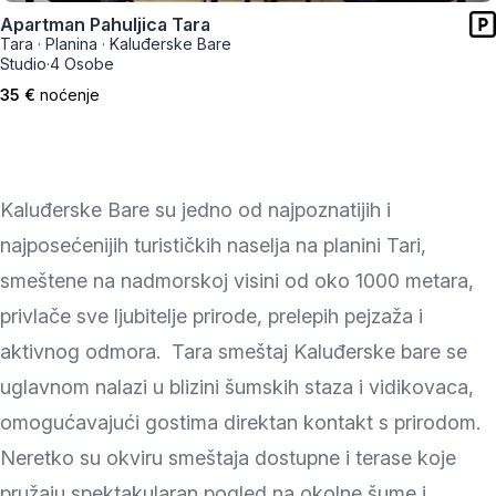
Apartman Pahuljica Tara
Tara
·
Planina
·
Kaluđerske Bare
Studio
·
4 Osobe
35 €
noćenje
Kaluđerske Bare su jedno od najpoznatijih i
najposećenijih turističkih naselja na planini Tari,
smeštene na nadmorskoj visini od oko 1000 metara,
privlače sve ljubitelje prirode, prelepih pejzaža i
aktivnog odmora. Tara smeštaj Kaluđerske bare se
uglavnom nalazi u blizini šumskih staza i vidikovaca,
omogućavajući gostima direktan kontakt s prirodom.
Neretko su okviru smeštaja dostupne i terase koje
pružaju spektakularan pogled na okolne šume i