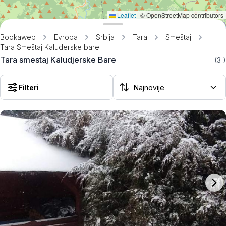
Leaflet
|
© OpenStreetMap contributors
Bookaweb
Evropa
Srbija
Tara
Smeštaj
Tara Smeštaj Kaluđerske bare
Tara smestaj Kaludjerske Bare
(3
)
Filteri