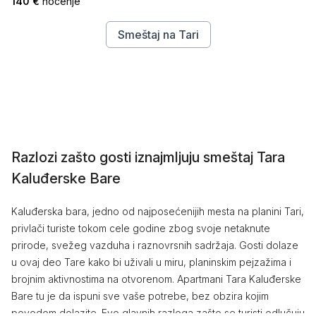
140 €
noćenje
Smeštaj na Tari
Razlozi zašto gosti iznajmljuju smeštaj Tara
Kaluđerske Bare
Kaluđerska bara, jedno od najposećenijih mesta na planini Tari,
privlači turiste tokom cele godine zbog svoje netaknute
prirode, svežeg vazduha i raznovrsnih sadržaja. Gosti dolaze
u ovaj deo Tare kako bi uživali u miru, planinskim pejzažima i
brojnim aktivnostima na otvorenom. Apartmani Tara Kaluđerske
Bare tu je da ispuni sve vaše potrebe, bez obzira kojim
povodom dolazite. Evo glavnih razloga zašto se turisti odlučuju