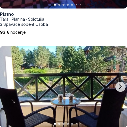
Platno
Tara
·
Planina
·
Solotuša
3 Spavaće sobe
·
8 Osoba
93 €
noćenje