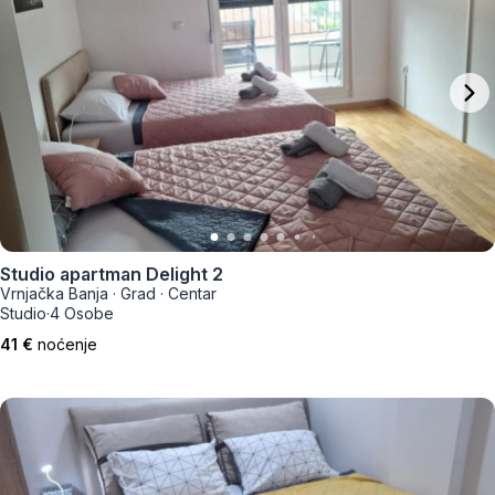
Studio apartman Delight 2
Vrnjačka Banja
·
Grad
·
Centar
Studio
·
4 Osobe
41 €
noćenje