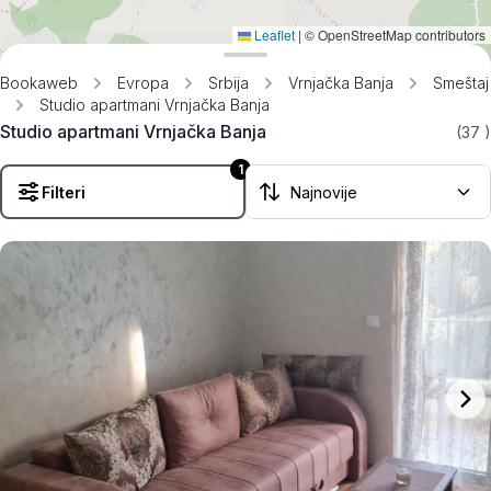
Leaflet
|
© OpenStreetMap contributors
Bookaweb
Evropa
Srbija
Vrnjačka Banja
Smeštaj
Studio apartmani Vrnjačka Banja
Studio apartmani Vrnjačka Banja
(37
)
1
Filteri