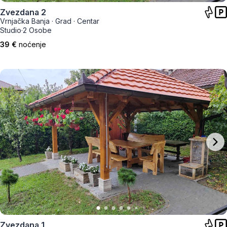
Zvezdana 2
Vrnjačka Banja
·
Grad
·
Centar
Studio
·
2 Osobe
39 €
noćenje
Zvezdana 1