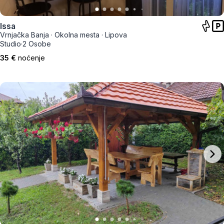
Issa
Vrnjačka Banja
·
Okolna mesta
·
Lipova
Studio
·
2 Osobe
35 €
noćenje