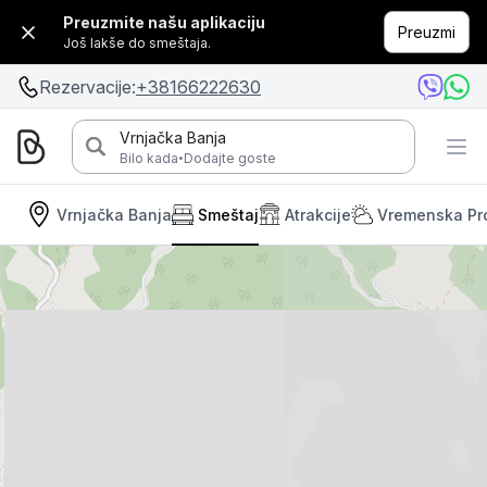
Preuzmite našu aplikaciju
Preuzmi
Još lakše do smeštaja.
Rezervacije:
+38166222630
Vrnjačka Banja
·
Bilo kada
Dodajte goste
Vrnjačka Banja
Smeštaj
Atrakcije
Vremenska Pr