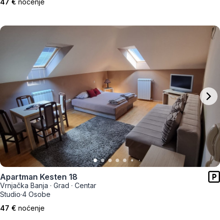
47 €
noćenje
Apartman Kesten 18
Vrnjačka Banja
·
Grad
·
Centar
Studio
·
4 Osobe
47 €
noćenje