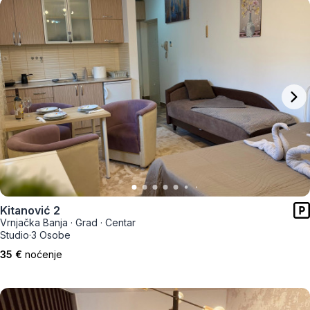
Kitanović 2
Vrnjačka Banja
·
Grad
·
Centar
Studio
·
3 Osobe
35 €
noćenje