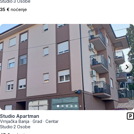
Studio
·
3 Osobe
35 €
noćenje
Studio Apartman
Vrnjačka Banja
·
Grad
·
Centar
Studio
·
2 Osobe