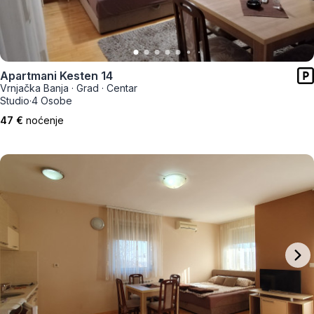
Apartmani Kesten 14
Vrnjačka Banja
·
Grad
·
Centar
Studio
·
4 Osobe
47 €
noćenje