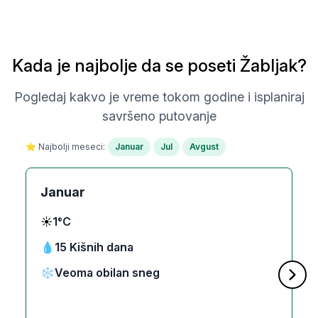
Kada je najbolje da se poseti Žabljak?
Pogledaj kakvo je vreme tokom godine i isplaniraj
savršeno putovanje
⭐ Najbolji meseci:
Januar
Jul
Avgust
Januar
☀️
1°C
💧
15 Kišnih dana
❄️
Veoma obilan sneg