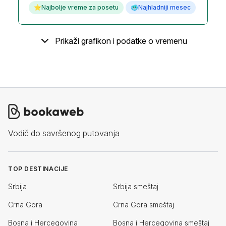
⭐
Najbolje vreme za posetu
🥶
Najhladniji mesec
Prikaži grafikon i podatke o vremenu
Vodič do savršenog putovanja
TOP DESTINACIJE
Srbija
Srbija smeštaj
Crna Gora
Crna Gora smeštaj
Bosna i Hercegovina
Bosna i Hercegovina smeštaj