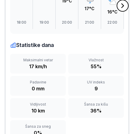
19°C
17°C
16°C
1
18:00
19:00
20:00
21:00
22:00
2
Statistike dana
Maksimalni vetar
Vlažnost
17 km/h
55%
Padavine
UV indeks
0 mm
9
Vidljivost
Šansa za kišu
10 km
36%
Šansa za sneg
0%