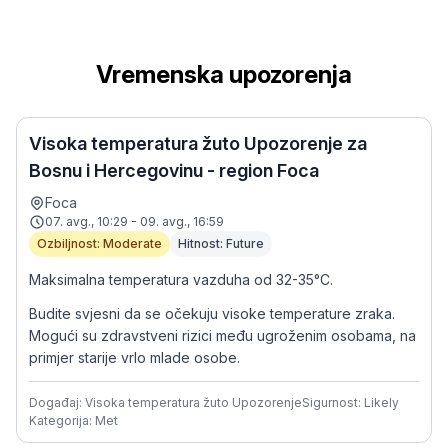
Vremenska upozorenja
Visoka temperatura žuto Upozorenje za
Bosnu i Hercegovinu - region Foca
Foca
07. avg., 10:29 - 09. avg., 16:59
Ozbiljnost: Moderate
Hitnost: Future
Maksimalna temperatura vazduha od 32-35°C.
Budite svjesni da se očekuju visoke temperature zraka.
Mogući su zdravstveni rizici među ugroženim osobama, na
primjer starije vrlo mlade osobe.
Događaj: Visoka temperatura žuto Upozorenje
Sigurnost: Likely
Kategorija: Met