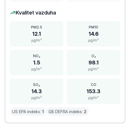
Kvalitet vazduha
PM2.5
PM10
12.1
14.6
μg/m³
μg/m³
NO₂
O₃
1.5
98.1
μg/m³
μg/m³
SO₂
CO
14.3
153.3
μg/m³
μg/m³
US EPA indeks:
1
GB DEFRA indeks:
2