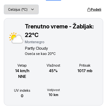
Podeli
Trenutno vreme - Žabljak:
22°C
Montenegro
Partly Cloudy
Oseća se kao
20°C
Vetар
Vlažnost
Pritisak
14 km/h
45%
1017 mb
NNE
Vidljivost
UV indeks
10 km
0