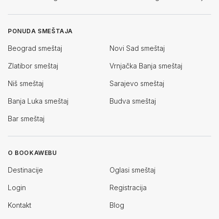
PONUDA SMEŠTAJA
Beograd smeštaj
Novi Sad smeštaj
Zlatibor smeštaj
Vrnjačka Banja smeštaj
Niš smeštaj
Sarajevo smeštaj
Banja Luka smeštaj
Budva smeštaj
Bar smeštaj
O BOOKAWEBU
Destinacije
Oglasi smeštaj
Login
Registracija
Kontakt
Blog