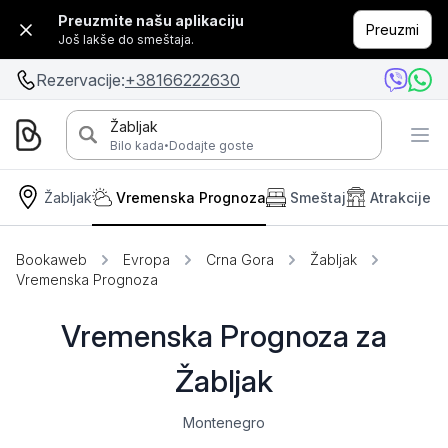
Preuzmite našu aplikaciju
Preuzmi
Još lakše do smeštaja.
Rezervacije:
+38166222630
Žabljak
·
Bilo kada
Dodajte goste
Žabljak
Vremenska Prognoza
Smeštaj
Atrakcije
Bookaweb
Evropa
Crna Gora
Žabljak
Vremenska Prognoza
Vremenska Prognoza za
Žabljak
Montenegro