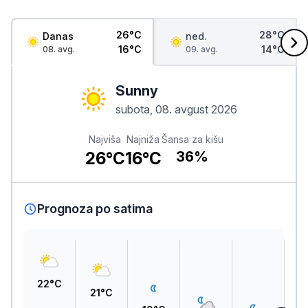
26°C
28°C
Danas
ned.
16°C
14°C
08. avg.
09. avg.
Sunny
subota, 08. avgust 2026
Najviša
Najniža
Šansa za kišu
26°C
16°C
36%
Prognoza po satima
22°C
21°C