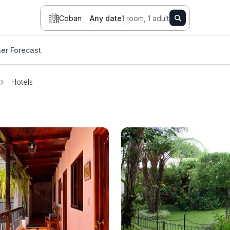
Coban
Any date
1 room, 1 adult
er Forecast
Hotels