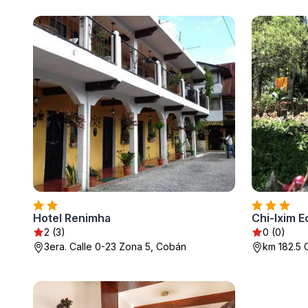
Hotel Renimha
Chi-Ixim E
2 (3)
0 (0)
3era. Calle 0-23 Zona 5, Cobán
km 182.5 