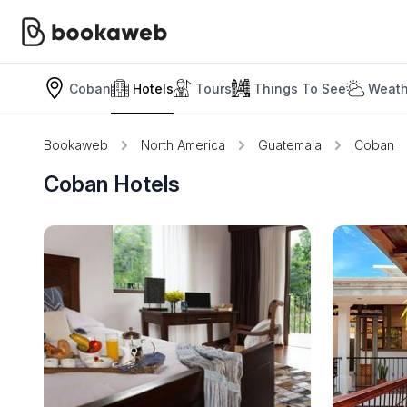
Coban
Hotels
Tours
Things To See
Weath
Bookaweb
North America
Guatemala
Coban
Coban Hotels