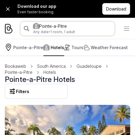
Download our app
Download
Even faster booking.
Pointe-a-Pitre
·
Any date
1 room, 1 adult
Pointe-a-Pitre
Hotels
Tours
Weather Forecast
Bookaweb
South America
Guadeloupe
Pointe-a-Pitre
Hotels
Pointe-a-Pitre Hotels
Filters