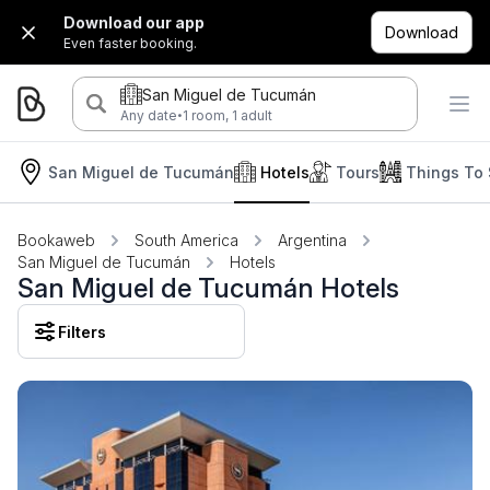
Download our app
Download
Even faster booking.
San Miguel de Tucumán
·
Any date
1 room, 1 adult
San Miguel de Tucumán
Hotels
Tours
Things To
Bookaweb
South America
Argentina
San Miguel de Tucumán
Hotels
San Miguel de Tucumán Hotels
Filters