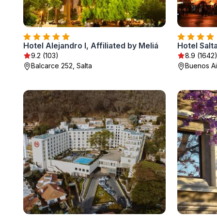
Hotel Alejandro I, Affiliated by Meliá
Hotel Salt
9.2 (103)
8.9 (1642
Balcarce 252, Salta
Buenos Air