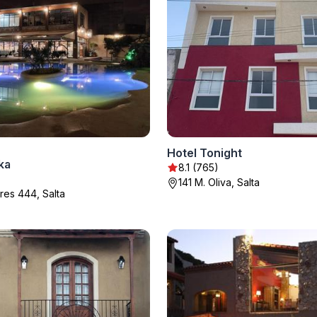
Hotel Tonight
ka
8.1 (765)
141 M. Oliva, Salta
res 444, Salta