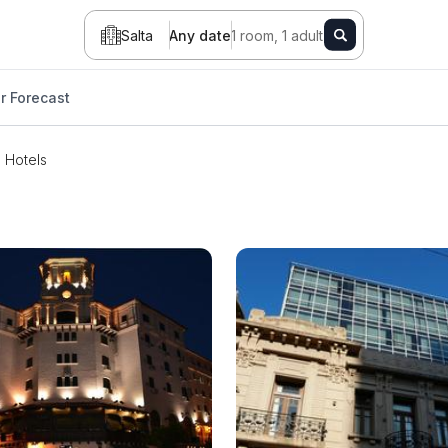
Salta
Any date
1 room, 1 adult
r Forecast
Hotels