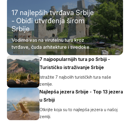
17 najlepših tvrđava Srbije
- Obiđi utvrđenja širom
Srbije
Vodimo vas na virutelnu turu kroz
tvrđave, čuda arhitekture i svedoke
srednjovekovne Srbije.
7 najpopularnijih tura po Srbiji -
Turističko istraživanje Srbije
Istražite 7 najbolih turističkih tura naše
zemlje.
Najlepša jezera Srbije - Top 13 jezera
u Srbiji
Otkrijte koja su to najlepša jezera u našoj
zemlji.