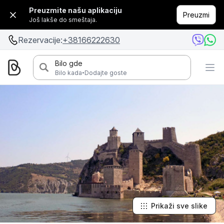
Preuzmite našu aplikaciju
Preuzmi
Još lakše do smeštaja.
Rezervacije:
+38166222630
Bilo gde
·
Bilo kada
Dodajte goste
Prikaži sve slike