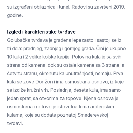
su izgrađeni obilaznica i tunel. Radovi su završeni 2019.
godine.
Izgled i karakteristike tvrđave
Golubačka tvrđava je građena lepezasto i sastoji se iz
tri dela: prednjeg, zadnjeg i gornjeg grada. Čini je ukupno
10 kula i 2 velike kolske kapije. Polovina kula je sa svih
strana od kamena, dok su ostale kamene sa 3 strane, a
četvrtu stranu, okrenutu ka unutrašnjosti, nemaju. Prva
kula se zove Donžon i ima osmostranu osnovu, iz koje
se izdiže kružni vrh. Poslednja, deseta kula, ima samo
jedan sprat, sa otvorima za topove. Njena osnova je
osmostrana i gotovo je istovetna trima artiljerijskim
kulama, koje su dodate poznatoj Smederevskoj
tvrđavi.