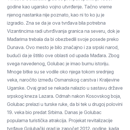
godine kao ugarsko vojno utvrđenje. Tačno vreme
njenog nastanka nije poznato, kao ni to ko ju je
izgradio. Zna se da je ova tvrđava bila potrebna
Vizantincima radi utvrđivanja granica na severu, dok je
Mađarima trebala da bi obezbedili svoje posede preko
Dunava. Ovo mesto je bilo značajno i za srpski narod,
budući da je štitilo ove oblasti od upada Mađara. Zbog
svega navedenog, Golubac je imao burnu istoriju.
Mnoge bitke su se vodile oko njega tokom srednjeg
veka, naročito između Osmanskog carstva i Kraljevine
Ugarske. Ovaj grad se nekada nalazio u sastavu države
srpskog kneza Lazara. Odmah nakon Kosovskog boja,
Golubac prelazi u turske ruke, da bi tek u drugoj polovini
19. veka bio predat Srbima. Danas je Golubac
popularna turistička atrakcija. Projekat revitalizacije
tvrđave Golubački grad je započet 2012. godine, kada