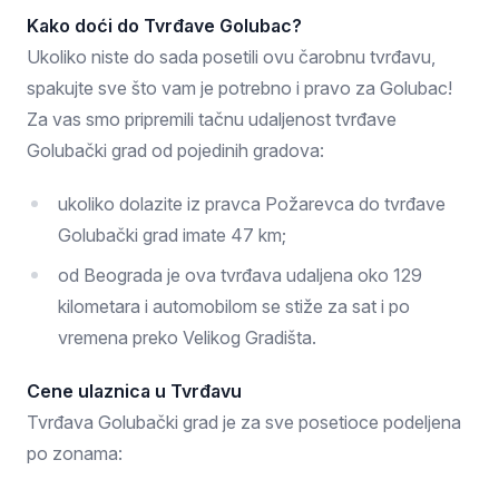
Kako doći do Tvrđave Golubac?
Ukoliko niste do sada posetili ovu čarobnu tvrđavu,
spakujte sve što vam je potrebno i pravo za Golubac!
Za vas smo pripremili tačnu udaljenost tvrđave
Golubački grad od pojedinih gradova:
ukoliko dolazite iz pravca Požarevca do tvrđave
Golubački grad imate 47 km;
od Beograda je ova tvrđava udaljena oko 129
kilometara i automobilom se stiže za sat i po
vremena preko Velikog Gradišta.
Cene ulaznica u Tvrđavu
Tvrđava Golubački grad je za sve posetioce podeljena
po zonama: