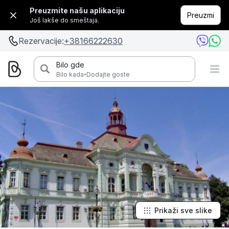
Preuzmite našu aplikaciju
Preuzmi
Još lakše do smeštaja.
Rezervacije:
+38166222630
Bilo gde
·
Bilo kada
Dodajte goste
Prikaži sve slike