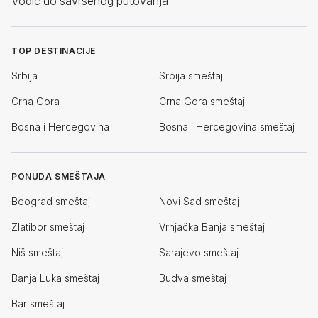
Vodič do savršenog putovanja
TOP DESTINACIJE
Srbija
Srbija smeštaj
Crna Gora
Crna Gora smeštaj
Bosna i Hercegovina
Bosna i Hercegovina smeštaj
PONUDA SMEŠTAJA
Beograd smeštaj
Novi Sad smeštaj
Zlatibor smeštaj
Vrnjačka Banja smeštaj
Niš smeštaj
Sarajevo smeštaj
Banja Luka smeštaj
Budva smeštaj
Bar smeštaj