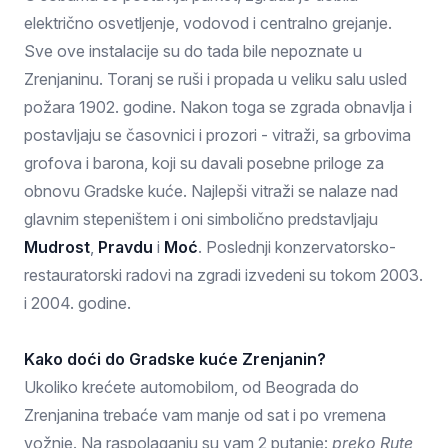
električno osvetljenje, vodovod i centralno grejanje.
Sve ove instalacije su do tada bile nepoznate u
Zrenjaninu. Toranj se ruši i propada u veliku salu usled
požara 1902. godine. Nakon toga se zgrada obnavlja i
postavljaju se časovnici i prozori - vitraži, sa grbovima
grofova i barona, koji su davali posebne priloge za
obnovu Gradske kuće. Najlepši vitraži se nalaze nad
glavnim stepeništem i oni simbolično predstavljaju
Mudrost
,
Pravdu
i
Moć
. Poslednji konzervatorsko-
restauratorski radovi na zgradi izvedeni su tokom 2003.
i 2004. godine.
Kako doći do Gradske kuće Zrenjanin?
Ukoliko krećete automobilom, od Beograda do
Zrenjanina trebaće vam manje od sat i po vremena
vožnje. Na raspolaganju su vam 2 putanje:
preko Rute