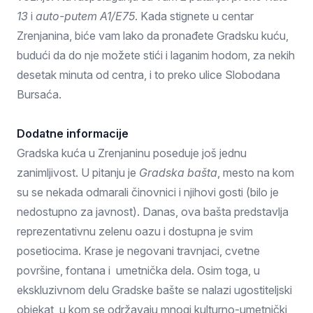
13
i
auto-putem A1/E75
. Kada stignete u centar
Zrenjanina, biće vam lako da pronađete Gradsku kuću,
budući da do nje možete stići i laganim hodom, za nekih
desetak minuta od centra, i to preko ulice Slobodana
Bursaća.
Dodatne informacije
Gradska kuća u Zrenjaninu poseduje još jednu
zanimljivost. U pitanju je
Gradska bašta
, mesto na kom
su se nekada odmarali činovnici i njihovi gosti (bilo je
nedostupno za javnost). Danas, ova bašta predstavlja
reprezentativnu zelenu oazu i dostupna je svim
posetiocima. Krase je negovani travnjaci, cvetne
površine, fontana i umetnička dela. Osim toga, u
ekskluzivnom delu Gradske bašte se nalazi ugostiteljski
objekat, u kom se održavaju mnogi kulturno-umetnički