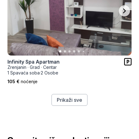
Infinity Spa Apartman
Zrenjanin
·
Grad
·
Centar
1 Spavaća soba
·
2 Osobe
105 €
noćenje
Prikaži sve