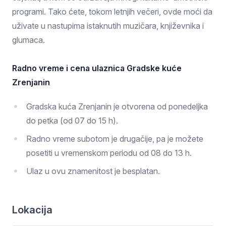
programi. Tako ćete, tokom letnjih večeri, ovde moći da
uživate u nastupima istaknutih muzičara, književnika i
glumaca.
Radno vreme i cena ulaznica Gradske kuće
Zrenjanin
Gradska kuća Zrenjanin je otvorena od ponedeljka
do petka (od 07 do 15 h).
Radno vreme subotom je drugačije, pa je možete
posetiti u vremenskom periodu od 08 do 13 h.
Ulaz u ovu znamenitost je besplatan.
Lokacija