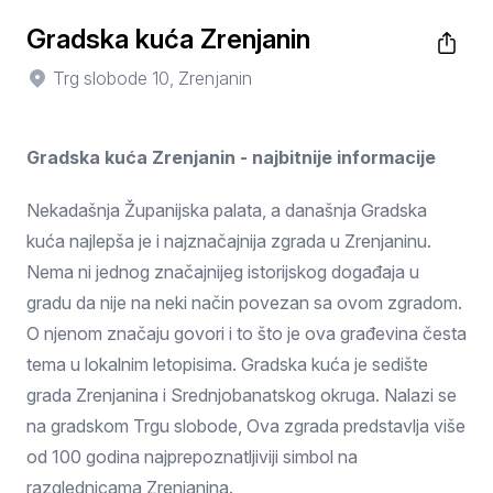
Gradska kuća Zrenjanin
Trg slobode 10, Zrenjanin
Gradska kuća Zrenjanin - najbitnije informacije
Nekadašnja Županijska palata, a današnja Gradska
kuća najlepša je i najznačajnija zgrada u Zrenjaninu.
Nema ni jednog značajnijeg istorijskog događaja u
gradu da nije na neki način povezan sa ovom zgradom.
O njenom značaju govori i to što je ova građevina česta
tema u lokalnim letopisima. Gradska kuća je sedište
grada Zrenjanina i Srednjobanatskog okruga. Nalazi se
na gradskom Trgu slobode, Ova zgrada predstavlja više
od 100 godina najprepoznatljiviji simbol na
razglednicama Zrenjanina.