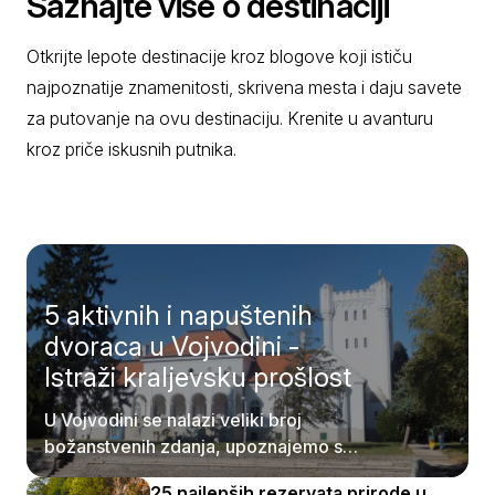
Saznajte više o destinaciji
Otkrijte lepote destinacije kroz blogove koji ističu
najpoznatije znamenitosti, skrivena mesta i daju savete
za putovanje na ovu destinaciju. Krenite u avanturu
kroz priče iskusnih putnika.
5 aktivnih i napuštenih
dvoraca u Vojvodini -
Istraži kraljevsku prošlost
U Vojvodini se nalazi veliki broj
božanstvenih zdanja, upoznajemo se
sa njima.
25 najlepših rezervata prirode u