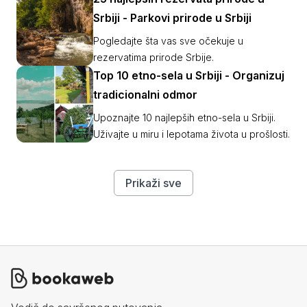
Srbiji - Parkovi prirode u Srbiji
Pogledajte šta vas sve očekuje u
rezervatima prirode Srbije.
Top 10 etno-sela u Srbiji - Organizuj
tradicionalni odmor
Upoznajte 10 najlepših etno-sela u Srbiji.
Uživajte u miru i lepotama života u prošlosti.
Prikaži sve