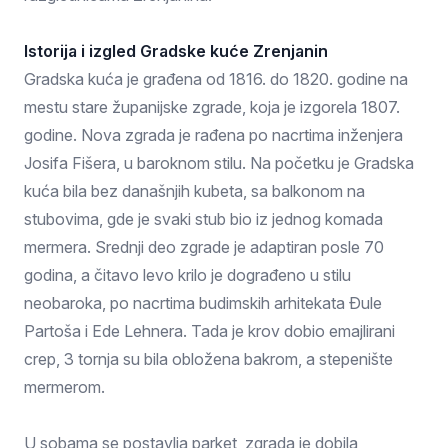
Istorija i izgled Gradske kuće Zrenjanin
Gradska kuća je građena od 1816. do 1820. godine na
mestu stare županijske zgrade, koja je izgorela 1807.
godine. Nova zgrada je rađena po nacrtima inženjera
Josifa Fišera, u baroknom stilu. Na početku je Gradska
kuća bila bez današnjih kubeta, sa balkonom na
stubovima, gde je svaki stub bio iz jednog komada
mermera. Srednji deo zgrade je adaptiran posle 70
godina, a čitavo levo krilo je dograđeno u stilu
neobaroka, po nacrtima budimskih arhitekata Đule
Partoša i Ede Lehnera. Tada je krov dobio emajlirani
crep, 3 tornja su bila obložena bakrom, a stepenište
mermerom.
U sobama se postavlja parket, zgrada je dobila