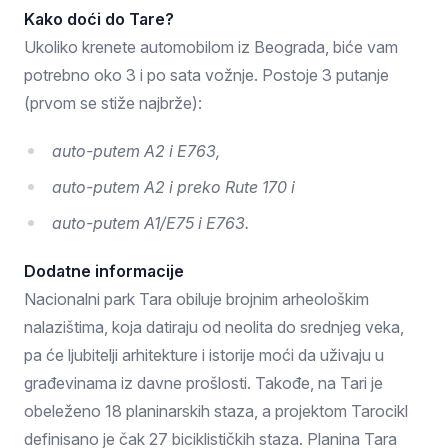
Kako doći do Tare?
Ukoliko krenete automobilom iz Beograda, biće vam
potrebno oko 3 i po sata vožnje. Postoje 3 putanje
(prvom se stiže najbrže):
auto-putem A2 i E763,
auto-putem A2 i preko Rute 170 i
auto-putem A1/E75 i E763.
Dodatne informacije
Nacionalni park Tara obiluje brojnim arheološkim
nalazištima, koja datiraju od neolita do srednjeg veka,
pa će ljubitelji arhitekture i istorije moći da uživaju u
građevinama iz davne prošlosti. Takođe, na Tari je
obeleženo 18 planinarskih staza, a projektom Tarocikl
definisano je čak 27 biciklističkih staza. Planina Tara