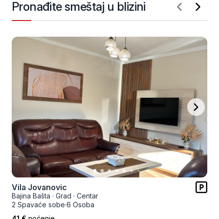
Pronađite smeštaj u blizini
Vila Jovanovic
Bajina Bašta
·
Grad
·
Centar
2 Spavaće sobe
·
6 Osoba
41 €
noćenje