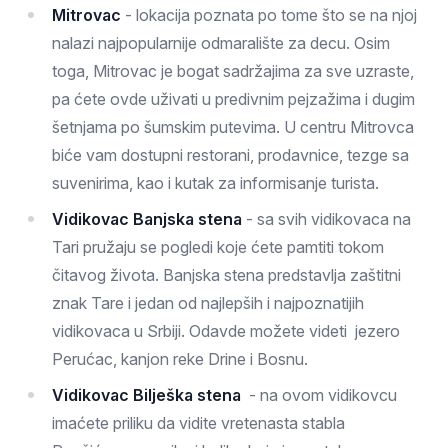
Mitrovac
- lokacija poznata po tome što se na njoj
nalazi najpopularnije odmaralište za decu. Osim
toga, Mitrovac je bogat sadržajima za sve uzraste,
pa ćete ovde uživati u predivnim pejzažima i dugim
šetnjama po šumskim putevima. U centru Mitrovca
biće vam dostupni restorani, prodavnice, tezge sa
suvenirima, kao i kutak za informisanje turista.
Vidikovac Banjska stena
- sa svih vidikovaca na
Tari pružaju se pogledi koje ćete pamtiti tokom
čitavog života. Banjska stena predstavlja zaštitni
znak Tare i jedan od najlepših i najpoznatijih
vidikovaca u Srbiji. Odavde možete videti jezero
Perućac, kanjon reke Drine i Bosnu.
Vidikovac Bilješka stena
- na ovom vidikovcu
imaćete priliku da vidite vretenasta stabla