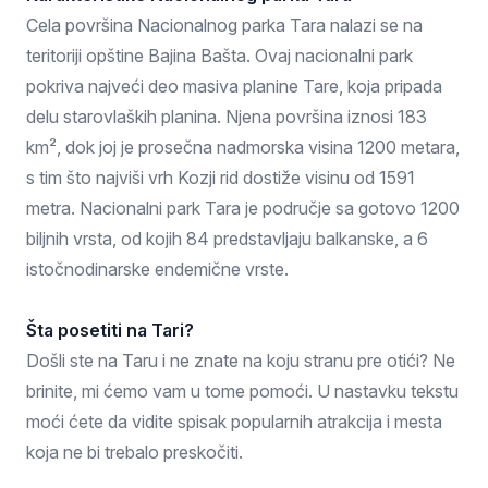
Cela površina Nacionalnog parka Tara nalazi se na
teritoriji opštine Bajina Bašta. Ovaj nacionalni park
pokriva najveći deo masiva planine Tare, koja pripada
delu starovlaških planina. Njena površina iznosi 183
km², dok joj je prosečna nadmorska visina 1200 metara,
s tim što najviši vrh Kozji rid dostiže visinu od 1591
metra. Nacionalni park Tara je područje sa gotovo 1200
biljnih vrsta, od kojih 84 predstavljaju balkanske, a 6
istočnodinarske endemične vrste.
Šta posetiti na Tari?
Došli ste na Taru i ne znate na koju stranu pre otići? Ne
brinite, mi ćemo vam u tome pomoći. U nastavku tekstu
moći ćete da vidite spisak popularnih atrakcija i mesta
koja ne bi trebalo preskočiti.