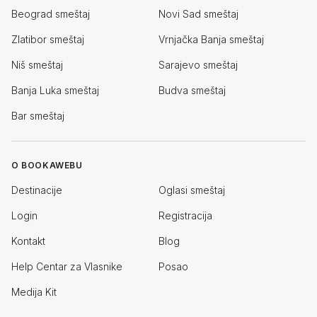
Beograd smeštaj
Novi Sad smeštaj
Zlatibor smeštaj
Vrnjačka Banja smeštaj
Niš smeštaj
Sarajevo smeštaj
Banja Luka smeštaj
Budva smeštaj
Bar smeštaj
O BOOKAWEBU
Destinacije
Oglasi smeštaj
Login
Registracija
Kontakt
Blog
Help Centar za Vlasnike
Posao
Medija Kit