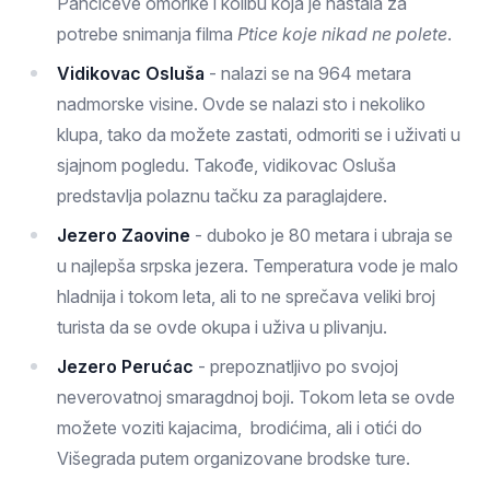
Pančićeve omorike i kolibu koja je nastala za
potrebe snimanja filma
Ptice koje nikad ne polete
.
Vidikovac Osluša
- nalazi se na 964 metara
nadmorske visine. Ovde se nalazi sto i nekoliko
klupa, tako da možete zastati, odmoriti se i uživati u
sjajnom pogledu. Takođe, vidikovac Osluša
predstavlja polaznu tačku za paraglajdere.
Jezero Zaovine
- duboko je 80 metara i ubraja se
u najlepša srpska jezera. Temperatura vode je malo
hladnija i tokom leta, ali to ne sprečava veliki broj
turista da se ovde okupa i uživa u plivanju.
Jezero Perućac
- prepoznatljivo po svojoj
neverovatnoj smaragdnoj boji. Tokom leta se ovde
možete voziti kajacima, brodićima, ali i otići do
Višegrada putem organizovane brodske ture.