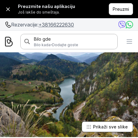
Preuzmite našu aplikaciju
Preuzmi
Još lakše do smeštaja.
Rezervacije:
+38166222630
Bilo gde
·
Bilo kada
Dodajte goste
Prikaži sve slike