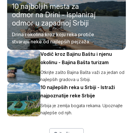
10 najboljih mesta za
odmor na Drini - Isplaniraj
odmor u zapadnoj Srbiji
Drina i okolina kroz koju reka protiče
stvaraju neke od najlepših pejzaža
Srbije. Pročitajte više o njima.
Vodič kroz Bajinu Baštu i njenu
okolinu - Bajina Bašta turizam
Otkrijte zašto Bajina Bašta važi za jedan od
najlepših gradova u Srbiji.
10 najlepših reka u Srbiji - Istraži
najpoznatije reke Srbije
Srbija je zemlja bogata rekama. Upoznajte
najlepše od njih.