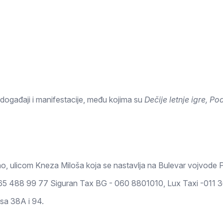
 događaji i manifestacije, među kojima su
Dečije letnje igre, P
vno, ulicom Kneza Miloša koja se nastavlja na Bulevar vojvode P
 065 488 99 77 Siguran Tax BG - 060 8801010, Lux Taxi -011 
busa 38A i 94.