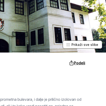
Šabac
naroda, a slike lokalnih i tradicionalnih
specijaliteta osetićete i na svojim
nepcima.
Loznica
Sombor
Zaječar
Vrbas
Prikaži sve slike
Majdanpek
Podeli
Ub
Donji Milanovac
Apatin
Palić
rometna bulevara, i dalje je prilično izolovan od