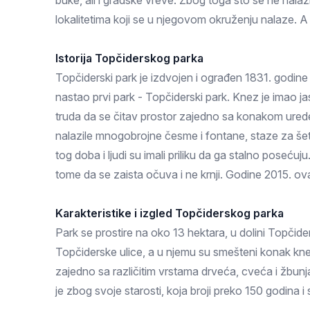
buke, ali i gradske vreve. Zbog toga što se ne nalazi 
Zlatar
lokalitetima koji se u njegovom okruženju nalaze. A
Istorija Topčiderskog parka
Topčiderski park je izdvojen i ograđen 1831. godin
nastao prvi park - Topčiderski park. Knez je imao jas
truda da se čitav prostor zajedno sa konakom urede
nalazile mnogobrojne česme i fontane, staze za šetnj
tog doba i ljudi su imali priliku da ga stalno poseću
tome da se zaista očuva i ne krnji. Godine 2015. ov
Karakteristike i izgled Topčiderskog parka
Park se prostire na oko 13 hektara, u dolini Topčid
Topčiderske ulice, a u njemu su smešteni konak kne
zajedno sa različitim vrstama drveća, cveća i žbunj
je zbog svoje starosti, koja broji preko 150 godina 