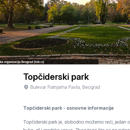
Smederevo
Čačak
Pančevo
Vranje
Paraćin
Kikinda
Topčiderski park
Srbobran
Bulevar Patrijarha Pavla, Beograd
Inđija
Topčiderski park - osnovne informacije
Ruma
Sremski Karlovci
Topčiderski park je, slobodno možemo reći, jedan od