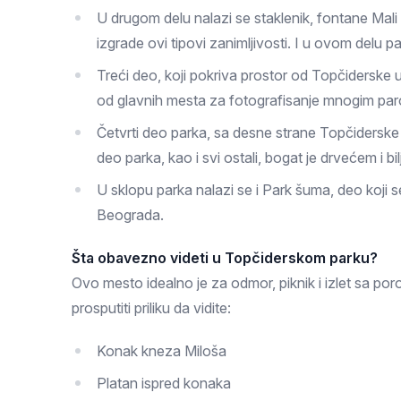
U drugom delu nalazi se staklenik, fontane Mal
izgrade ovi tipovi zanimljivosti. I u ovom delu pa
Treći deo, koji pokriva prostor od Topčiderske
od glavnih mesta za fotografisanje mnogim paro
Četvrti deo parka, sa desne strane Topčiderske
deo parka, kao i svi ostali, bogat je drvećem i b
U sklopu parka nalazi se i Park šuma, deo koji
Beograda.
Šta obavezno videti u Topčiderskom parku?
Ovo mesto idealno je za odmor, piknik i izlet sa poro
prosputiti priliku da vidite:
Konak kneza Miloša
Platan ispred konaka