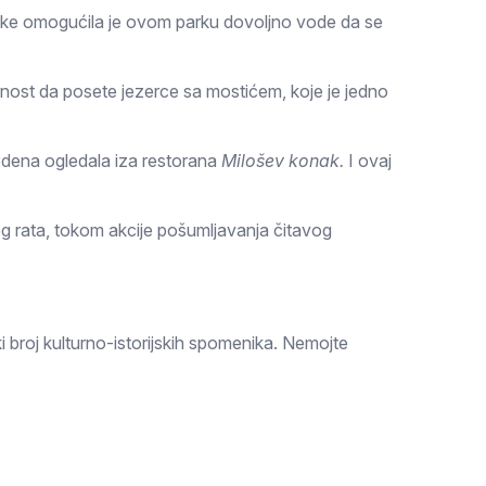
 reke omogućila je ovom parku dovoljno vode da se
ćnost da posete jezerce sa mostićem, koje je jedno
odena ogledala iza restorana
Milošev konak.
I ovaj
g rata, tokom akcije pošumljavanja čitavog
ki broj kulturno-istorijskih spomenika. Nemojte