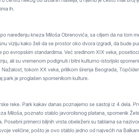
u centru nekog od urbanih naselja, u njemu je često mali broj ljud
Prokuplje
 ima ih.
e po naređenju kneza Miloša Obrenovića, sa ciljem da na tom m
nu viziju kako želi da se prostor oko dvora izgradi, da bude pun 
 po evropskim standardima. Već sredinom XIX veka, posetioci s
u, ali su vremenom podignuti i bitni kulturno-istorijski spomen
ju. Nažalost, tokom XX veka, prilikom širenja Beograda, Topčiders
aj park je proglašen spomenikom kulture.
erske reke. Park kakav danas poznajemo se sastoji iz 4 dela. Prv
za Miloša, poznato stablo javorolisnog platana, spomenik Žetel
a. Posebni primerci biljnih vrsta obeleženi su tablama sa naziv
i svoje veličine, pošto je ovo stablo jedno od najvećih na Balka