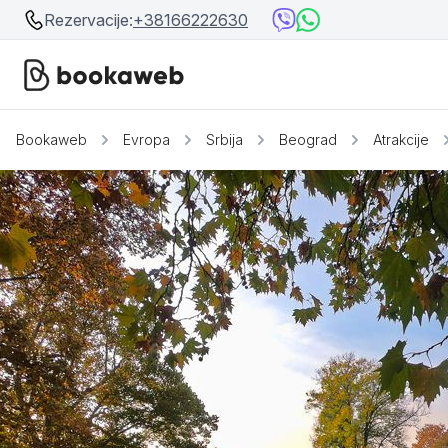
Rezervacije:
+38166222630
Bookaweb
Evropa
Srbija
Beograd
Atrakcije
Srbija
Srbija
Bosna i Hercegovina
Crna Gora
Beograd
Ostalo
Niš
Srebrno jezero
Prolom Banja
Užice