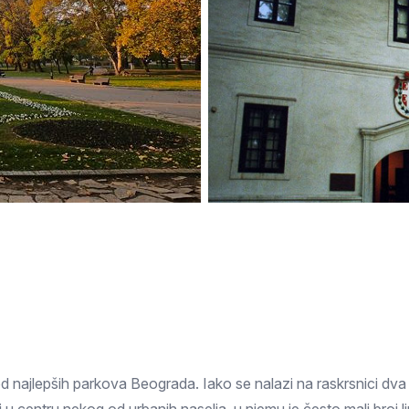
Subotica
Nova Varoš
Valjevo
Uvac
Kruševac
Pirot
Novi Pazar
Zrenjanin
Vršac
Gornji Milanovac
Raška
Leskovac
Bor
Požarevac
Senta
Požega
Sremska
Ljubovija
Mitrovica
Topola
Bela Crkva
Negotin
Bačka Palanka
Ćuprija
Kanjiža
Temerin
Novi Bečej
Mali Zvornik
Kosmaj
Golija
Bačka Topola
 najlepših parkova Beograda. Iako se nalazi na raskrsnici dva p