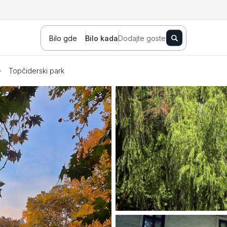
Bilo gde
Bilo kada
Dodajte goste
Topčiderski park
Novi Sad
Zlatibor
Kopaonik
Banja Koviljača
Sokobanja
Fruška gora
Tara
Stara planina
Banja Vrujci
Kragujevac
Ždrelo
Golubac
Bajina Bašta
Kraljevo
Jagodina