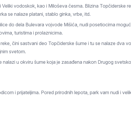
i i Veliki vodoskok, kao i Miloševa česma. Blizina Topčiderske
rka se nalaze platani, stablo ginka, vrbe, itd.
 ulice do dela Bulevara vojvode Mišića, nudi posetiocima mogu
vima, turistima i prolaznicima.
 reke, čini sastvani deo Topčiderske šume i tu se nalaze dva v
iljnim svetom.
 se nalazi u okviru šume koja je zasađena nakon Drugog svetsko
dicom i prijateljima. Pored prirodnih lepota, park vam nudi i veli