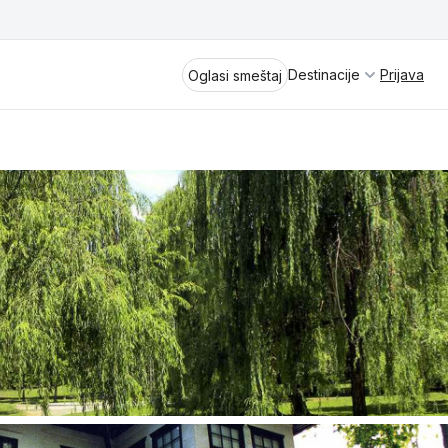
Destinacije
Prijava
Oglasi smeštaj
Divčibare
Vrnjačka Banja
Spremite se za virtuelno putovanje
kroz jednu od najlepših zemalja
Perućac
Evrope i sveta. Uživaćete u prikazima
planinskih masiva poput Tare i Šar-
Kladovo
planine, ali i u ravničarskim predelima
prostrane Vojvodine. Istraživanje
Aranđelovac
tradicije i kulturnog dobra Srbije
otkriće vam pravu narav srpskog