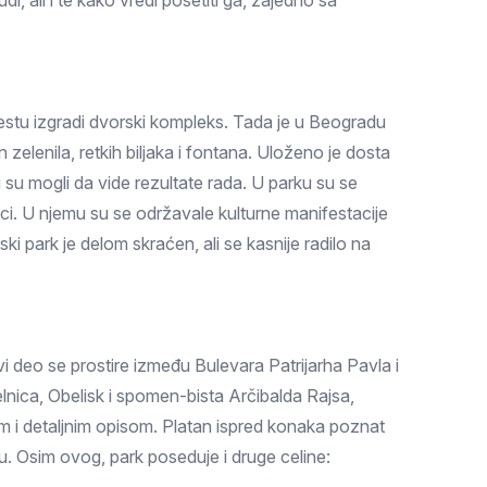
i, ali i te kako vredi posetiti ga, zajedno sa
estu izgradi dvorski kompleks. Tada je u Beogradu
zelenila, retkih biljaka i fontana. Uloženo je dosta
u mogli da vide rezultate rada. U parku su se
ici. U njemu su se održavale kulturne manifestacije
ki park je delom skraćen, ali se kasnije radilo na
i deo se prostire između Bulevara Patrijarha Pavla i
nica, Obelisk i spomen-bista Arčibalda Rajsa,
om i detaljnim opisom. Platan ispred konaka poznat
nu. Osim ovog, park poseduje i druge celine: