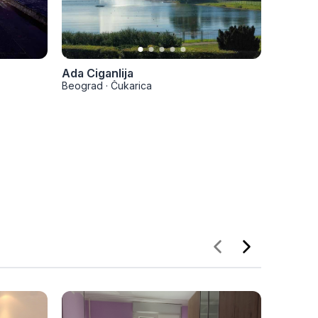
Ada Ciganlija
Crkva 
Beograd
·
Čukarica
Beograd