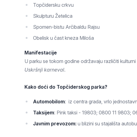
Topčidersku crkvu
Skulpturu Žetelica
Spomen-bistu Arčibaldu Rajsu
Obelisk u čast kneza Miloša
Manifestacije
U parku se tokom godine održavaju različiti kulturni
Uskršnji karneval
.
Kako doći do Topčiderskog parka?
Automobilom
: iz centra grada, vrlo jednosta
Taksijem
: Pink taksi - 19803; 0800 11 9803;
Javnim prevozom:
u blizini su stajališta auto