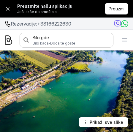
Preuzmite našu aplikaciju
Preuzmi
Još lakše do smeštaja.
Rezervacije:
+38166222630
Bilo gde
·
Bilo kada
Dodajte goste
Prikaži sve slike