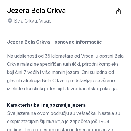
Jezera Bela Crkva
Bela Crkva, Vršac
Jezera Bela Crkva - osnovne informacije
Na udaljenosti od 35 kilometara od Vršca, u opštini Bela
Crkva nalazi se specifičan turistički, prirodni kompleks
koji čini 7 većih i više manjih jezera. Oni su jedna od
glavnih atrakcija Bele Crkve i predstavljaju savšreno
izletište i turistički potencijal Južnobanatskog okruga.
Karakteristike i najpoznatija jezera
Sva jezera na ovom području su veštačka. Nastala su
eksploatacijom šljunka koja je započeta još 1904.
godine. Tim procesom nastao je teren pogodan za