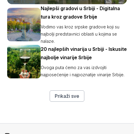
srednjovekovne Srbije.
Najlepši gradovi u Srbiji - Digitalna
tura kroz gradove Srbije
Vodimo vas kroz srpske gradove koji su
najbolji predstavnici oblasti u kojima se
nalaze.
20 najlepših vinarija u Srbiji - Iskusite
najbolje vinarije Srbije
Ovoga puta ćemo za vas izdvojiti
najposećenije i najpoznatije vinarije Srbije.
Prikaži sve