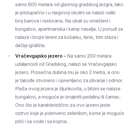
samo 800 metara od glavnog gradskog jezgra, lako
je pristupačno i u njegovoj okolini se nalazi veliki
broj barova i restorana. Na obali su smešteni i
bungalovi, apartmanska i kamp naselja. U ponudi se
nalaze i brojni tereni za košarku, tenis, trim staza i
dečija igrališta.
Vračevgajsko jezero -
Na samo 200 metara
udaljenosti od Gradskog, nalazi se Vračevgajsko
jezero. Prosečna dubina mu je oko 2 metra, a ono
je takođe otvoreno i opremljeno za plivanje i odmor.
Plaža ovog jezera je šljunkovita, u blizini se nalaze
bungalovi, a moguće je iznajmiti pedalinu ili čamac.
Ono što je karakteristično za ovo jezero jeste
ostrvo koje je pokriveno zelenilom, kome je moguće
prići i sa vode i sa kopna.