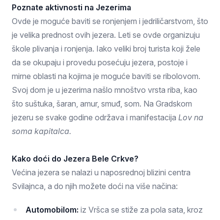
Poznate aktivnosti na Jezerima
Ovde je moguće baviti se ronjenjem i jedriličarstvom, što
je velika prednost ovih jezera. Leti se ovde organizuju
škole plivanja i ronjenja. Iako veliki broj turista koji žele
da se okupaju i provedu posećuju jezera, postoje i
mirne oblasti na kojima je moguće baviti se ribolovom.
Svoj dom je u jezerima našlo mnoštvo vrsta riba, kao
što suštuka, šaran, amur, smuđ, som. Na Gradskom
jezeru se svake godine održava i manifestacija
Lov na
soma kapitalca.
Kako doći do Jezera Bele Crkve?
Većina jezera se nalazi u naposrednoj blizini centra
Svilajnca, a do njih možete doći na više načina:
Automobilom:
iz Vršca se stiže za pola sata, kroz