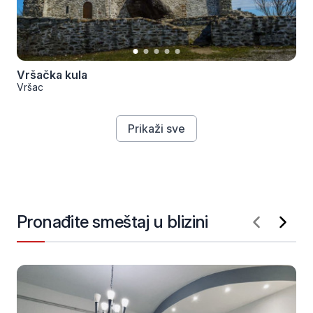
Vršačka kula
Vršac
Prikaži sve
Pronađite smeštaj u blizini