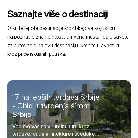
Saznajte više o destinaciji
Otkrijte lepote destinacije kroz blogove koji ističu
najpoznatije znamenitosti, skrivena mesta i daju savete
za putovanje na ovu destinaciju. Krenite u avanturu
kroz priče iskusnih putnika.
17 najlepših tvrđava Srbije
- Obiđi utvrđenja širom
Srbije
Vodimo vas na virutelnu turu kroz
tvrđave, čuda arhitekture i svedoke