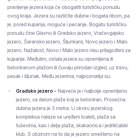
pravljenje jezera koja će obogatiti turističku ponudu
ovog kraja. Jezera su različite dubine i bogata ribom, pa
je, pored kupanja, moguće i pecanje. Bogatu turističku
ponudu čine Glavno ili Gradsko jezero, Vračevgajsko
jezero, Šaransko jezero, Šljunkara, Novo jezero i Malo
jezero. Nažalost, Novo i Malo jezero nisu prilagođeni za
kupanje. Međutim, ostala jezera su opremljena ili
betoniranom plažom ili čuvaju prirodan izgled, uz travu,
pesak i šljunak. Među jezerima, najpoznatija su:
Gradsko jezero -
Najveće je i najbolje opremljeno
jezero, sa delom plaže koji je betoniran. Prosečna
dubina jezera je 3 metra. U okviru jezerskog
kompleksa nalaze se uređeni toaleti, plaža sa
tuševima, kao i delja plaža, skakaonica i jedriličalski
klub. S obzirom na to da je jezero smešteno na