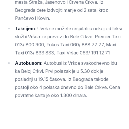
mesta Straža, Jasenovo i Crvena Crkva. Iz
Beograda ćete izdvojiti manje od 2 sata, kroz
Pančevo i Kovin.
Taksijem
: Uvek se možete raspitati u nekoj od taksi
službi Vršca za prevoz do Bele Crkve. Premier Taxi
013/ 800 900, Fokus Taxi 060/ 888 77 77, Maxi
Taxi 013/ 833 833, Taxi Vršac 063/ 191 12 71
Autobusom
: Autobusi iz Vršca svakodnevno idu
ka Beloj Crkvi. Prvi polazak je u 5.30 dok je
poslednji u 19.15 časova. Iz Beograda takođe
postoji oko 4 polaska dnevno do Bele Crkve. Cena
povratne karte je oko 1.300 dinara.