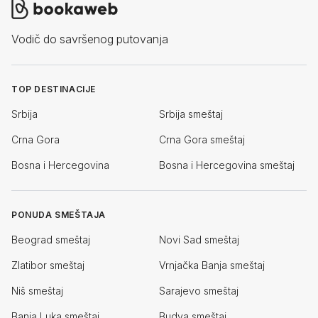
Vodič do savršenog putovanja
TOP DESTINACIJE
Srbija
Srbija smeštaj
Crna Gora
Crna Gora smeštaj
Bosna i Hercegovina
Bosna i Hercegovina smeštaj
PONUDA SMEŠTAJA
Beograd smeštaj
Novi Sad smeštaj
Zlatibor smeštaj
Vrnjačka Banja smeštaj
Niš smeštaj
Sarajevo smeštaj
Banja Luka smeštaj
Budva smeštaj