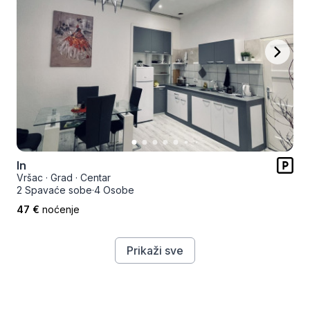
In
Vršac
·
Grad
·
Centar
2 Spavaće sobe
·
4 Osobe
47 €
noćenje
Prikaži sve