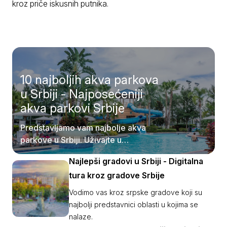
kroz priče iskusnih putnika.
10 najboljih akva parkova
u Srbiji - Najposećeniji
akva parkovi Srbije
Predstavljamo vam najbolje akva
parkove u Srbiji. Uživajte u
pristupačnosti samih destinacija.
Najlepši gradovi u Srbiji - Digitalna
tura kroz gradove Srbije
Vodimo vas kroz srpske gradove koji su
najbolji predstavnici oblasti u kojima se
nalaze.