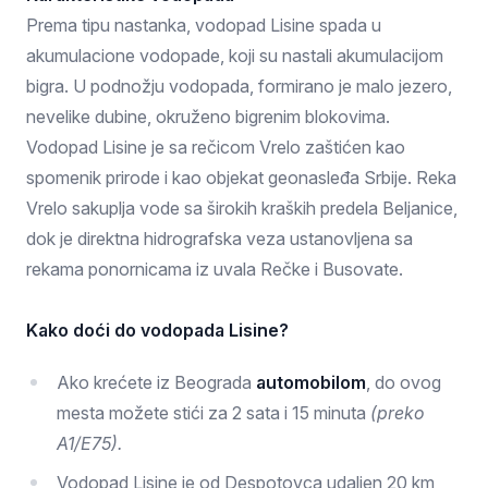
Prema tipu nastanka, vodopad Lisine spada u
akumulacione vodopade, koji su nastali akumulacijom
bigra. U podnožju vodopada, formirano je malo jezero,
nevelike dubine, okruženo bigrenim blokovima.
Vodopad Lisine je sa rečicom Vrelo zaštićen kao
spomenik prirode i kao objekat geonasleđa Srbije. Reka
Vrelo sakuplja vode sa širokih kraških predela Beljanice,
dok je direktna hidrografska veza ustanovljena sa
rekama ponornicama iz uvala Rečke i Busovate.
Kako doći do vodopada Lisine?
Ako krećete iz Beograda
automobilom
, do ovog
mesta možete stići za 2 sata i 15 minuta
(preko
A1/E75).
Vodopad Lisine je od Despotovca udaljen 20 km,