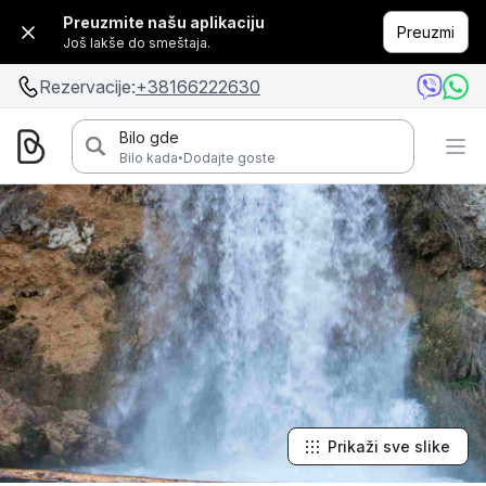
Preuzmite našu aplikaciju
Preuzmi
Još lakše do smeštaja.
Rezervacije:
+38166222630
Bilo gde
·
Bilo kada
Dodajte goste
Prikaži sve slike