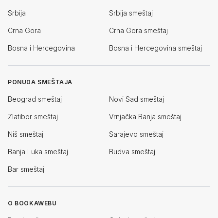
Srbija
Srbija smeštaj
Crna Gora
Crna Gora smeštaj
Bosna i Hercegovina
Bosna i Hercegovina smeštaj
PONUDA SMEŠTAJA
Beograd smeštaj
Novi Sad smeštaj
Zlatibor smeštaj
Vrnjačka Banja smeštaj
Niš smeštaj
Sarajevo smeštaj
Banja Luka smeštaj
Budva smeštaj
Bar smeštaj
O BOOKAWEBU