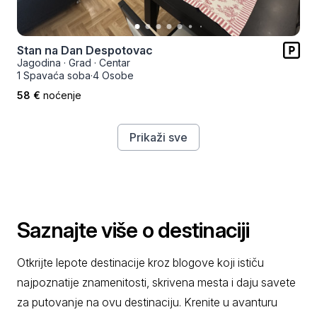
Stan na Dan Despotovac
Jagodina
·
Grad
·
Centar
1 Spavaća soba
·
4 Osobe
58 €
noćenje
Prikaži sve
Saznajte više o destinaciji
Otkrijte lepote destinacije kroz blogove koji ističu
najpoznatije znamenitosti, skrivena mesta i daju savete
za putovanje na ovu destinaciju. Krenite u avanturu