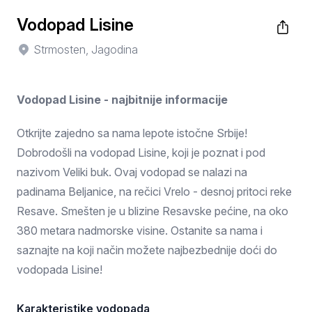
Vodopad Lisine
Strmosten, Jagodina
Vodopad Lisine - najbitnije informacije
Otkrijte zajedno sa nama lepote istočne Srbije!
Dobrodošli na vodopad Lisine, koji je poznat i pod
nazivom Veliki buk. Ovaj vodopad se nalazi na
padinama Beljanice, na rečici Vrelo - desnoj pritoci reke
Resave. Smešten je u blizine Resavske pećine, na oko
380 metara nadmorske visine. Ostanite sa nama i
saznajte na koji način možete najbezbednije doći do
vodopada Lisine!
Karakteristike vodopada