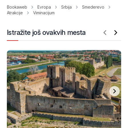
Bookaweb
Evropa
Srbija
Smederevo
Atrakcije
Viminacijum
Istražite još ovakvih mesta