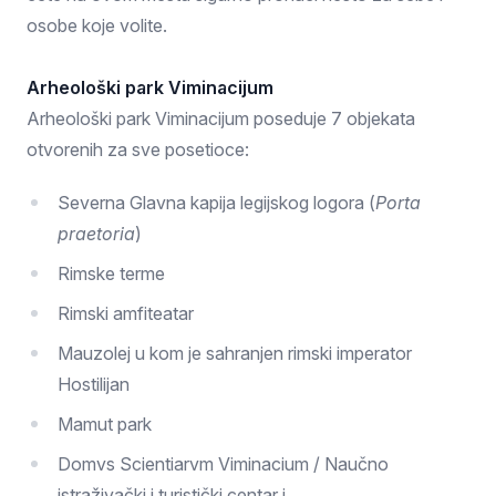
osobe koje volite.
Arheološki park Viminacijum
Arheološki park Viminacijum poseduje 7 objekata
otvorenih za sve posetioce:
Severna Glavna kapija legijskog logora (
Porta
praetoria
)
Rimske terme
Rimski amfiteatar
Mauzolej u kom je sahranjen rimski imperator
Hostilijan
Mamut park
Domvs Scientiarvm Viminacium / Naučno
istraživački i turistički centar i