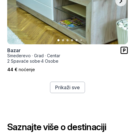
Bazar
Smederevo
·
Grad
·
Centar
2 Spavaće sobe
·
4 Osobe
44 €
noćenje
Prikaži sve
Saznajte više o destinaciji