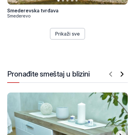
Smederevska tvrđava
Smederevo
Prikaži sve
Pronađite smeštaj u blizini