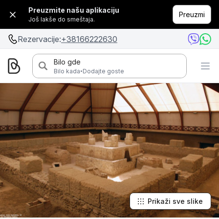
Preuzmite našu aplikaciju
Preuzmi
Još lakše do smeštaja.
Rezervacije:
+38166222630
Bilo gde
·
Bilo kada
Dodajte goste
Prikaži sve slike