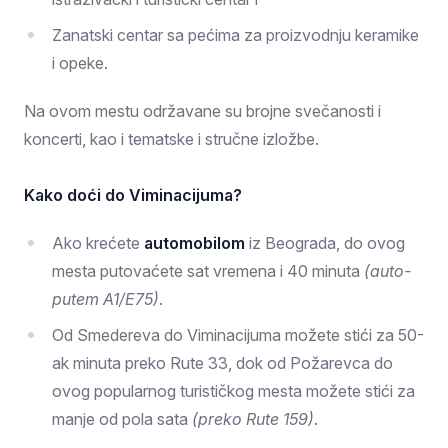
Zanatski centar sa pećima za proizvodnju keramike
i opeke.
Na ovom mestu održavane su brojne svečanosti i
koncerti, kao i tematske i stručne izložbe.
Kako doći do Viminacijuma?
Ako krećete
automobilom
iz Beograda, do ovog
mesta putovaćete sat vremena i 40 minuta
(auto-
putem A1/E75)
.
Od Smedereva do Viminacijuma možete stići za 50-
ak minuta preko Rute 33, dok od Požarevca do
ovog popularnog turističkog mesta možete stići za
manje od pola sata
(preko Rute 159)
.