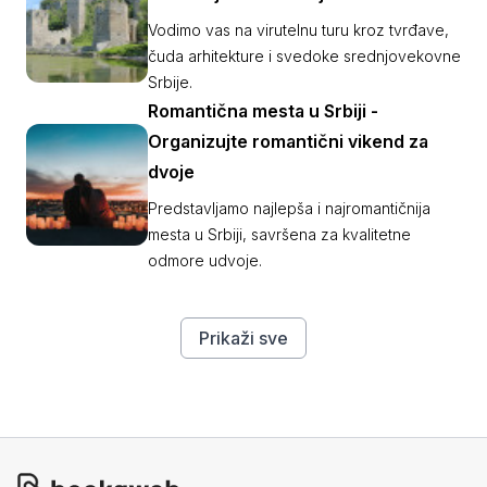
Vodimo vas na virutelnu turu kroz tvrđave,
čuda arhitekture i svedoke srednjovekovne
Srbije.
Romantična mesta u Srbiji -
Organizujte romantični vikend za
dvoje
Predstavljamo najlepša i najromantičnija
mesta u Srbiji, savršena za kvalitetne
odmore udvoje.
Prikaži sve