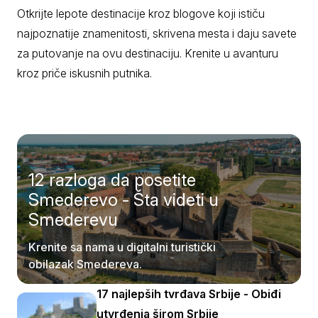
Otkrijte lepote destinacije kroz blogove koji ističu
najpoznatije znamenitosti, skrivena mesta i daju savete
za putovanje na ovu destinaciju. Krenite u avanturu
kroz priče iskusnih putnika.
12 razloga da posetite
Smederevo - Šta videti u
Smederevu
Krenite sa nama u digitalni turistički
obilazak Smedereva.
17 najlepših tvrđava Srbije - Obiđi
utvrđenja širom Srbije