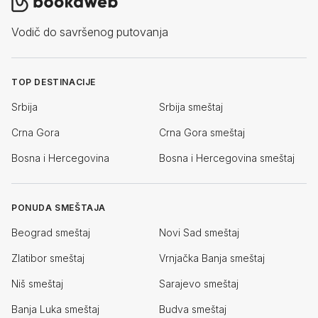
Vodič do savršenog putovanja
TOP DESTINACIJE
Srbija
Srbija smeštaj
Crna Gora
Crna Gora smeštaj
Bosna i Hercegovina
Bosna i Hercegovina smeštaj
PONUDA SMEŠTAJA
Beograd smeštaj
Novi Sad smeštaj
Zlatibor smeštaj
Vrnjačka Banja smeštaj
Niš smeštaj
Sarajevo smeštaj
Banja Luka smeštaj
Budva smeštaj