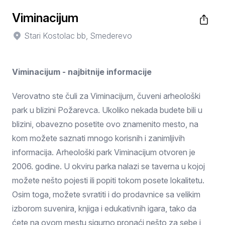
Viminacijum
Stari Kostolac bb, Smederevo
Viminacijum - najbitnije informacije
Verovatno ste čuli za Viminacijum, čuveni arheološki
park u blizini Požarevca. Ukoliko nekada budete bili u
blizini, obavezno posetite ovo znamenito mesto, na
kom možete saznati mnogo korisnih i zanimljivih
informacija. Arheološki park Viminacijum otvoren je
2006. godine. U okviru parka nalazi se taverna u kojoj
možete nešto pojesti ili popiti tokom posete lokalitetu.
Osim toga, možete svratiti i do prodavnice sa velikim
izborom suvenira, knjiga i edukativnih igara, tako da
ćete na ovom mestu sigurno pronaći nešto za sebe i