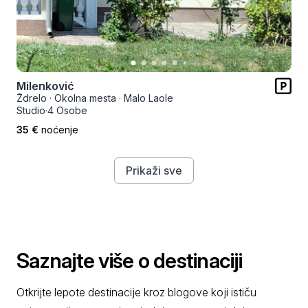
Milenković
Ždrelo
·
Okolna mesta
·
Malo Laole
Studio
·
4 Osobe
35 €
noćenje
Prikaži sve
Saznajte više o destinaciji
Otkrijte lepote destinacije kroz blogove koji ističu