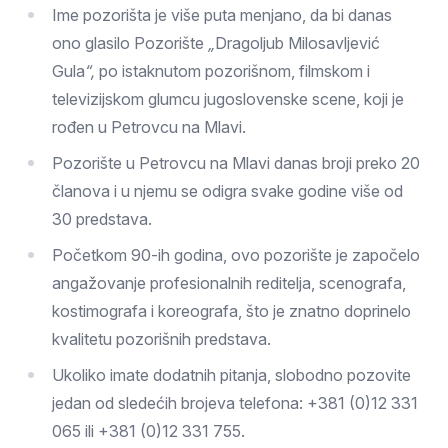
Ime pozorišta je više puta menjano, da bi danas
ono glasilo Pozorište
„
Dragoljub Milosavljević
Gula
“,
po istaknutom pozorišnom, filmskom i
televizijskom glumcu jugoslovenske scene, koji je
rođen u Petrovcu na Mlavi.
Pozorište u Petrovcu na Mlavi danas broji preko 20
članova i u njemu se odigra svake godine više od
30 predstava.
Početkom 90-ih godina, ovo pozorište je započelo
angažovanje profesionalnih reditelja, scenografa,
kostimografa i koreografa, što je znatno doprinelo
kvalitetu pozorišnih predstava.
Ukoliko imate dodatnih pitanja, slobodno pozovite
jedan od sledećih brojeva telefona: +381 (0)12 331
065 ili +381 (0)12 331 755.