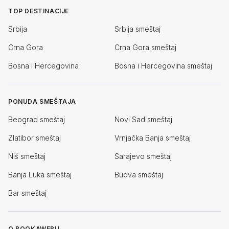
TOP DESTINACIJE
Srbija
Srbija smeštaj
Crna Gora
Crna Gora smeštaj
Bosna i Hercegovina
Bosna i Hercegovina smeštaj
PONUDA SMEŠTAJA
Beograd smeštaj
Novi Sad smeštaj
Zlatibor smeštaj
Vrnjačka Banja smeštaj
Niš smeštaj
Sarajevo smeštaj
Banja Luka smeštaj
Budva smeštaj
Bar smeštaj
O BOOKAWEBU