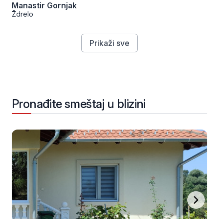
Manastir Gornjak
Ždrelo
Prikaži sve
Pronađite smeštaj u blizini