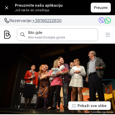
Preuzmite našu aplikaciju
Preuzmi
Još lakše do smeštaja.
Rezervacije:
+38166222630
Bilo gde
·
Bilo kada
Dodajte goste
Prikaži sve slike