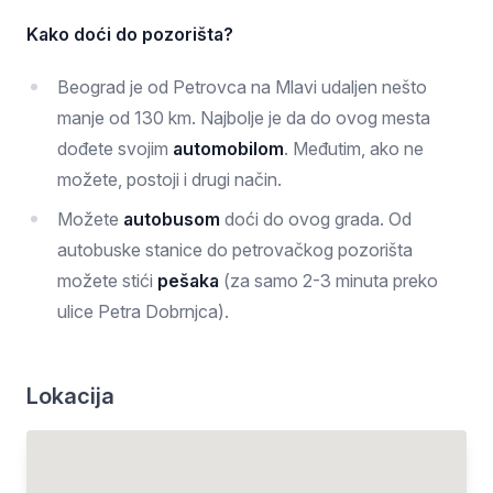
Kako doći do pozorišta?
Beograd je od Petrovca na Mlavi udaljen nešto
manje od 130 km. Najbolje je da do ovog mesta
dođete svojim
automobilom
. Međutim, ako ne
možete, postoji i drugi način.
Možete
autobusom
doći do ovog grada. Od
autobuske stanice do petrovačkog pozorišta
možete stići
pešaka
(za samo 2-3 minuta preko
ulice Petra Dobrnjca).
Lokacija