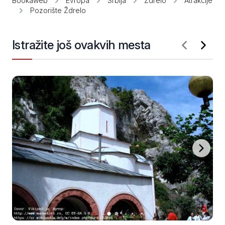
Bookaweb
Evropa
Srbija
Ždrelo
Atrakcije
Pozorište Ždrelo
Istražite još ovakvih mesta