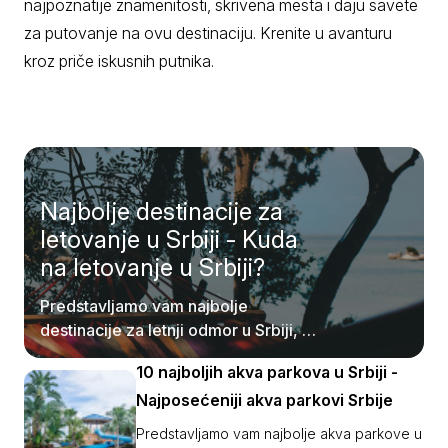
najpoznatije znamenitosti, skrivena mesta i daju savete
za putovanje na ovu destinaciju. Krenite u avanturu
kroz priče iskusnih putnika.
Najbolje destinacije za
letovanje u Srbiji - Kuda
na letovanje u Srbiji?
Predstavljamo vam najbolje
destinacije za letnji odmor u Srbiji, od
planina do jezera.
10 najboljih akva parkova u Srbiji -
Najposećeniji akva parkovi Srbije
Predstavljamo vam najbolje akva parkove u