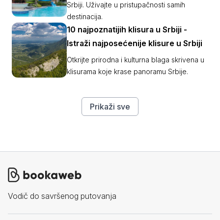
Srbiji. Uživajte u pristupačnosti samih
destinacija.
10 najpoznatijih klisura u Srbiji -
Istraži najposećenije klisure u Srbiji
Otkrijte prirodna i kulturna blaga skrivena u
klisurama koje krase panoramu Srbije.
Prikaži sve
Vodič do savršenog putovanja