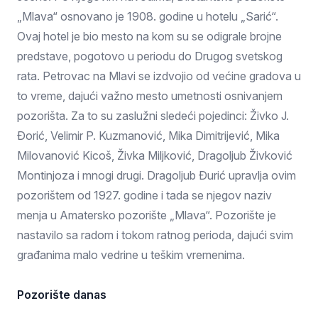
„Mlava“ osnovano je 1908. godine u hotelu „Sarić“.
Ovaj hotel je bio mesto na kom su se odigrale brojne
predstave, pogotovo u periodu do Drugog svetskog
rata. Petrovac na Mlavi se izdvojio od većine gradova u
to vreme, dajući važno mesto umetnosti osnivanjem
pozorišta. Za to su zaslužni sledeći pojedinci: Živko J.
Đorić, Velimir P. Kuzmanović, Mika Dimitrijević, Mika
Milovanović Kicoš, Živka Miljković, Dragoljub Živković
Montinjoza i mnogi drugi. Dragoljub Đurić upravlja ovim
pozorištem od 1927. godine i tada se njegov naziv
menja u Amatersko pozorište „Mlava“. Pozorište je
nastavilo sa radom i tokom ratnog perioda, dajući svim
građanima malo vedrine u teškim vremenima.
Pozorište danas