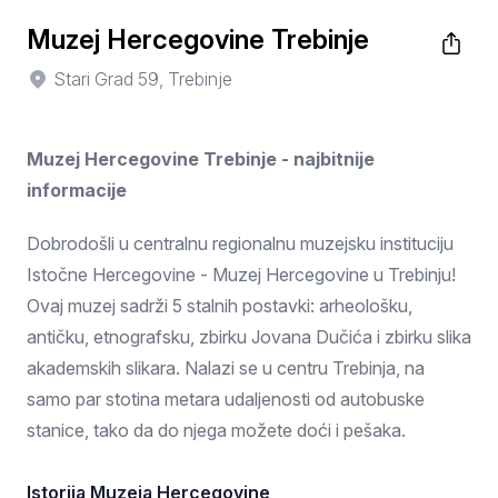
Muzej Hercegovine Trebinje
Stari Grad 59, Trebinje
Muzej Hercegovine Trebinje - najbitnije
informacije
Dobrodošli u centralnu regionalnu muzejsku instituciju
Istočne Hercegovine - Muzej Hercegovine u Trebinju!
Ovaj muzej sadrži 5 stalnih postavki: arheološku,
antičku, etnografsku, zbirku Jovana Dučića i zbirku slika
akademskih slikara. Nalazi se u centru Trebinja, na
samo par stotina metara udaljenosti od autobuske
stanice, tako da do njega možete doći i pešaka.
Istorija Muzeja Hercegovine