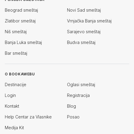
Beograd smeštaj
Novi Sad smeštaj
Zlatibor smeštaj
Vrnjačka Banja smeštaj
Niš smeštaj
Sarajevo smeštaj
Banja Luka smeštaj
Budva smeštaj
Bar smeštaj
O BOOKAWEBU
Destinacije
Oglasi smeštaj
Login
Registracija
Kontakt
Blog
Help Centar za Vlasnike
Posao
Medija Kit