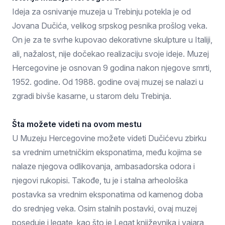
Ideja za osnivanje muzeja u Trebinju potekla je od
Jovana Dučića, velikog srpskog pesnika prošlog veka.
On je za te svrhe kupovao dekorativne skulpture u Italiji,
ali, nažalost, nije dočekao realizaciju svoje ideje. Muzej
Hercegovine je osnovan 9 godina nakon njegove smrti,
1952. godine. Od 1988. godine ovaj muzej se nalazi u
zgradi bivše kasarne, u starom delu Trebinja.
Šta možete videti na ovom mestu
U Muzeju Hercegovine možete videti Dučićevu zbirku
sa vrednim umetničkim eksponatima, među kojima se
nalaze njegova odlikovanja, ambasadorska odora i
njegovi rukopisi. Takođe, tu je i stalna arheološka
postavka sa vrednim eksponatima od kamenog doba
do srednjeg veka. Osim stalnih postavki, ovaj muzej
poseduje i legate, kao što je Legat književnika i vajara