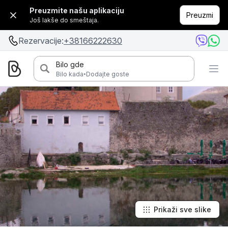
Preuzmite našu aplikaciju
Preuzmi
Još lakše do smeštaja.
Rezervacije:
+38166222630
Bilo gde
·
Bilo kada
Dodajte goste
Prikaži sve slike