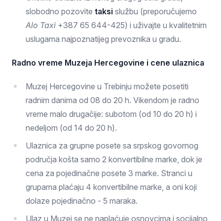
slobodno pozovite
taksi
službu (preporučujemo
Alo Taxi
+387 65 644-425) i uživajte u kvalitetnim
uslugama najpoznatijeg prevoznika u gradu.
Radno vreme Muzeja Hercegovine i cene ulaznica
Muzej Hercegovine u Trebinju možete posetiti
radnim danima od 08 do 20 h. Vikendom je radno
vreme malo drugačije: subotom (od 10 do 20 h) i
nedeljom (od 14 do 20 h).
Ulaznica za grupne posete sa srpskog govornog
područja košta samo 2 konvertibilne marke, dok je
cena za pojedinačne posete 3 marke. Stranci u
grupama plaćaju 4 konvertibilne marke, a oni koji
dolaze pojedinačno - 5 maraka.
Ulaz u Muzej se ne naplaćuje osnovcima i socijalno