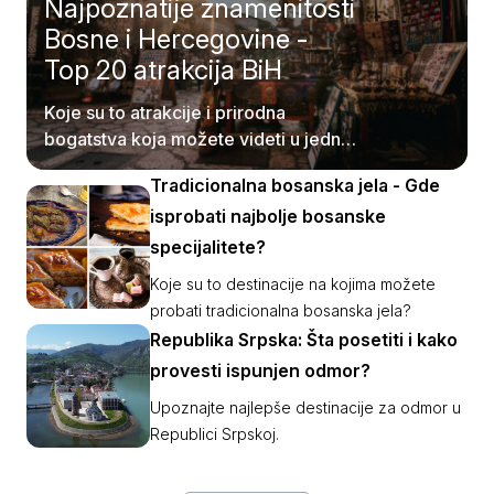
Najpoznatije znamenitosti
Bosne i Hercegovine -
Top 20 atrakcija BiH
Koje su to atrakcije i prirodna
bogatstva koja možete videti u jednoj
od najlepših balkanskih zemalja?
Tradicionalna bosanska jela - Gde
isprobati najbolje bosanske
specijalitete?
Koje su to destinacije na kojima možete
probati tradicionalna bosanska jela?
Republika Srpska: Šta posetiti i kako
provesti ispunjen odmor?
Upoznajte najlepše destinacije za odmor u
Republici Srpskoj.