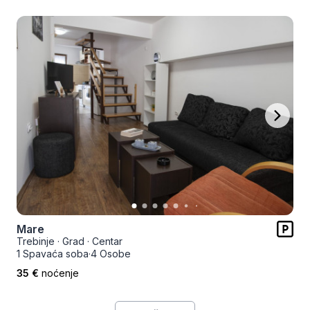
Mare
Trebinje
·
Grad
·
Centar
1 Spavaća soba
·
4 Osobe
35 €
noćenje