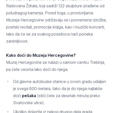
Radovana Ždrala, koji sadrži 122 skulpture izrađene od
poludragog kamenja. Pored toga, u prostorijama
Muzeja Hercegovine održavaju se i povremene izložbe,
poetski recitali, promocije knjiga, kao i muzički koncerti,
tako da će se za svakog posetioca naći poneka
zanimljivost.
Kako doći do Muzeja Hercegovine?
Muzej Hercegovine se nalazi u samom centru Trebinja,
pa ćete veoma lako doći do njega.
Od glavne autobuske stanice u ovom gradu udaljen
je svega 800 metara, tako da je do njega najlakše
doći
pešaka
(stići ćete za desetak minuta preko
Svatovske ulice).
Ukoliko dolazite iz nekog drugog dela grada,