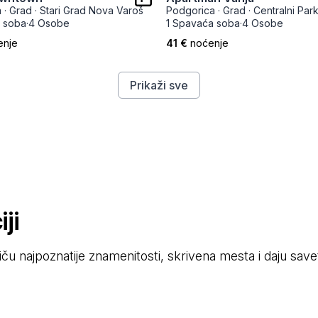
a
·
Grad
·
Stari Grad Nova Varoš
Podgorica
·
Grad
·
Centralni Par
 soba
·
4 Osobe
1 Spavaća soba
·
4 Osobe
enje
41 €
noćenje
Prikaži sve
ji
stiču najpoznatije znamenitosti, skrivena mesta i daju sav