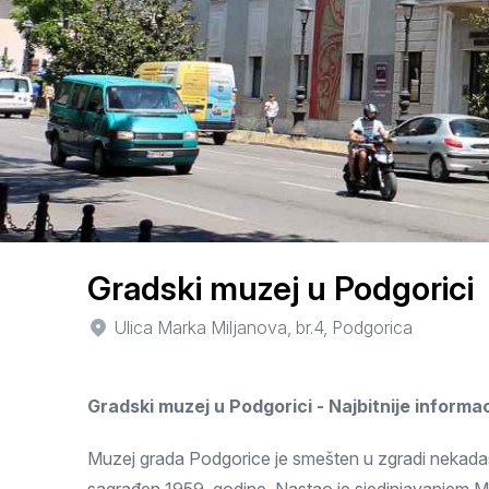
Smederevo
Čačak
Pančevo
Vranje
Paraćin
Kikinda
Gradski muzej u Podgorici
Srbobran
Ulica Marka Miljanova, br.4, Podgorica
Inđija
Gradski muzej u Podgorici - Najbitnije informac
Ruma
Sremski Karlovci
Muzej grada Podgorice je smešten u zgradi nekadaš