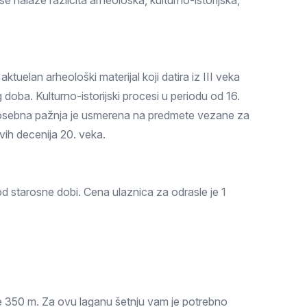
e nalaze različita arheološka, kulturno-istorijska,
tuelan arheološki materijal koji datira iz III veka
 doba. Kulturno-istorijski procesi u periodu od 16.
 Posebna pažnja je usmerena na predmete vezane za
vih decenija 20. veka.
 starosne dobi. Cena ulaznica za odrasle je 1
 350 m. Za ovu laganu šetnju vam je potrebno