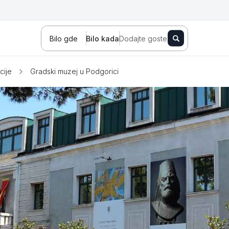
Bilo gde
Bilo kada
Dodajte goste
cije
Gradski muzej u Podgorici
Novi Sad
Zlatibor
Kopaonik
Banja Koviljača
Sokobanja
Fruška gora
Tara
Stara planina
Banja Vrujci
Kragujevac
Ždrelo
Golubac
Bajina Bašta
Kraljevo
Jagodina