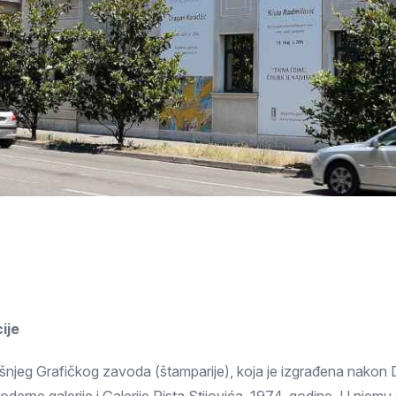
Subotica
Nova Varoš
Valjevo
Uvac
Kruševac
Pirot
Novi Pazar
Zrenjanin
Vršac
Gornji Milanovac
Raška
Leskovac
Bor
Požarevac
Senta
Požega
Sremska
Ljubovija
Mitrovica
Topola
Bela Crkva
Negotin
Bačka Palanka
Ćuprija
Kanjiža
ije
Temerin
Novi Bečej
Mali Zvornik
Kosmaj
Golija
Bačka Topola
njeg Grafičkog zavoda (štamparije), koja je izgrađena nakon D