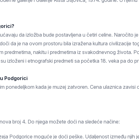
rne galerije i Galerije Rista Stijovića, 1974. godine. U njemu s
Prokuplje
orici?
avaju da izložba bude postavljena u četiri celine. Naročito je ak
či da je na ovom prostoru bila izražena kultura civilizacije tog
skim predmetima, nakitu i predmetima iz svakodnevnog života.
u izloženi i etnografski predmeti sa početka 18. veka pa do pr
u Podgorici
ponedeljkom kada je muzej zatvoren. Cena ulaznica zavisi od
anova broj 4. Do njega možete doći na sledeće načine:
ja Podgorice moguće je doći peške. Udaljenost između njih je