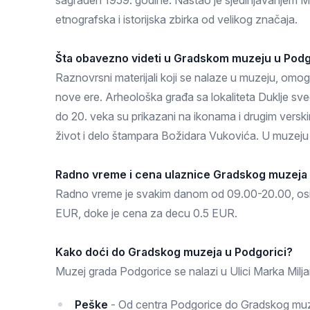
sagrađen 1959. godine. Nastao je sjedinjavanjem Mode
Zlatar
etnografska i istorijska zbirka od velikog značaja.
Šta obavezno videti u Gradskom muzeju u Podg
Raznovrsni materijali koji se nalaze u muzeju, omoguć
nove ere. Arheološka građa sa lokaliteta Duklje svedo
do 20. veka su prikazani na ikonama i drugim ver
život i delo štampara Božidara Vukovića. U muzeju s
Radno vreme i cena ulaznice Gradskog muzeja 
Radno vreme je svakim danom od 09.00-20.00, osim 
EUR, doke je cena za decu 0.5 EUR.
Kako doći do Gradskog muzeja u Podgorici?
Muzej grada Podgorice se nalazi u Ulici Marka Milj
Peške
- Od centra Podgorice do Gradskog muze