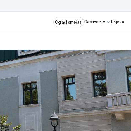
Destinacije
Prijava
Oglasi smeštaj
Divčibare
Vrnjačka Banja
Spremite se za virtuelno putovanje
kroz jednu od najlepših zemalja
Perućac
Evrope i sveta. Uživaćete u prikazima
planinskih masiva poput Tare i Šar-
Kladovo
planine, ali i u ravničarskim predelima
prostrane Vojvodine. Istraživanje
Aranđelovac
tradicije i kulturnog dobra Srbije
otkriće vam pravu narav srpskog