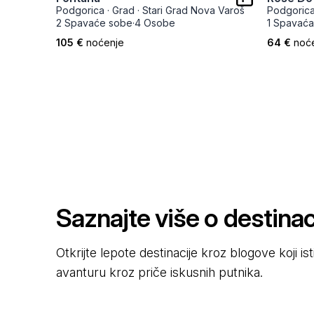
Podgorica
·
Grad
·
Stari Grad Nova Varoš
Podgoric
2 Spavaće sobe
·
4 Osobe
1 Spavaća
105 €
noćenje
64 €
noć
Saznajte više o destinaci
Otkrijte lepote destinacije kroz blogove koji i
avanturu kroz priče iskusnih putnika.