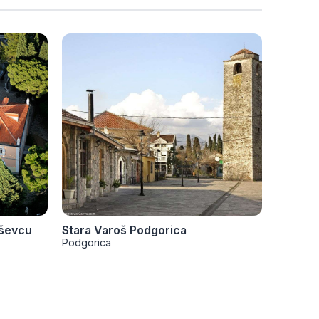
uševcu
Stara Varoš Podgorica
Sastavc
Podgorica
Podgori