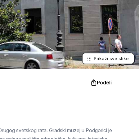
Šabac
naroda, a slike lokalnih i tradicionalnih
specijaliteta osetićete i na svojim
nepcima.
Loznica
Sombor
Zaječar
Vrbas
Prikaži sve slike
Majdanpek
Podeli
Ub
Donji Milanovac
Apatin
Palić
rugog svetskog rata. Gradski muzej u Podgorici je