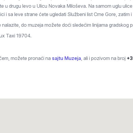
ite u drugu levo u Ulicu Novaka Miloševa. Na samom uglu ulice 
i i sa leve strane ćete ugledati Službeni list Crne Gore, zatim 
 nalazite, do muzeja možete doći sledećim linijama gradskog p
ux Taxi 19704.
ičem, možete pronaći na
sajtu Muzeja
, ali i pozivom na broj
+3