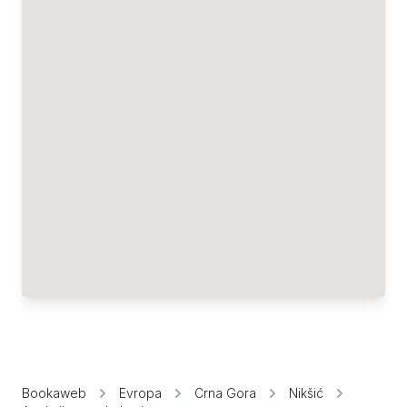
Bookaweb
Evropa
Crna Gora
Nikšić