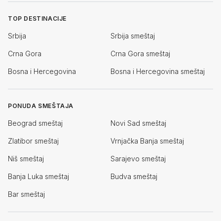
TOP DESTINACIJE
Srbija
Srbija smeštaj
Crna Gora
Crna Gora smeštaj
Bosna i Hercegovina
Bosna i Hercegovina smeštaj
PONUDA SMEŠTAJA
Beograd smeštaj
Novi Sad smeštaj
Zlatibor smeštaj
Vrnjačka Banja smeštaj
Niš smeštaj
Sarajevo smeštaj
Banja Luka smeštaj
Budva smeštaj
Bar smeštaj