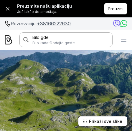
Preuzmite našu aplikaciju
Preuzmi
Još lakše do smeštaja.
Rezervacije:
+38166222630
Bilo gde
·
Bilo kada
Dodajte goste
Prikaži sve slike