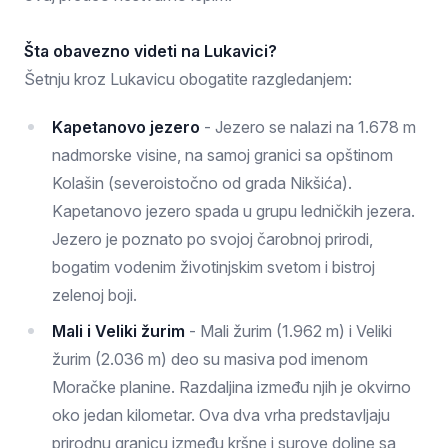
Šta obavezno videti na Lukavici?
Šetnju kroz Lukavicu obogatite razgledanjem:
Kapetanovo jezero
- Jezero se nalazi na 1.678 m
nadmorske visine, na samoj granici sa opštinom
Kolašin (severoistočno od grada Nikšića).
Kapetanovo jezero spada u grupu ledničkih jezera.
Jezero je poznato po svojoj čarobnoj prirodi,
bogatim vodenim životinjskim svetom i bistroj
zelenoj boji.
Mali i Veliki žurim
- Mali žurim (1.962 m) i Veliki
žurim (2.036 m) deo su masiva pod imenom
Moračke planine. Razdaljina između njih je okvirno
oko jedan kilometar. Ova dva vrha predstavljaju
prirodnu granicu između kršne i surove doline sa