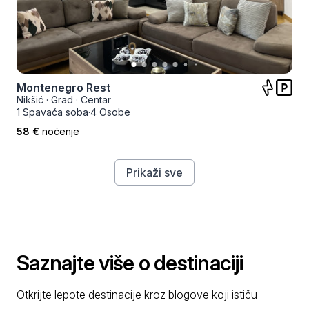
Montenegro Rest
Nikšić
·
Grad
·
Centar
1 Spavaća soba
·
4 Osobe
58 €
noćenje
Prikaži sve
Saznajte više o destinaciji
Otkrijte lepote destinacije kroz blogove koji ističu