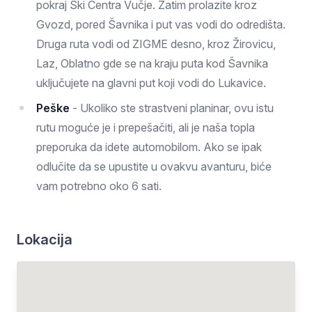
pokraj Ski Centra Vučje. Zatim prolazite kroz
Gvozd, pored Šavnika i put vas vodi do odredišta.
Druga ruta vodi od ZIGME desno, kroz Žirovicu,
Laz, Oblatno gde se na kraju puta kod Šavnika
uključujete na glavni put koji vodi do Lukavice.
Peške
- Ukoliko ste strastveni planinar, ovu istu
rutu moguće je i prepešačiti, ali je naša topla
preporuka da idete automobilom. Ako se ipak
odlučite da se upustite u ovakvu avanturu, biće
vam potrebno oko 6 sati.
Lokacija