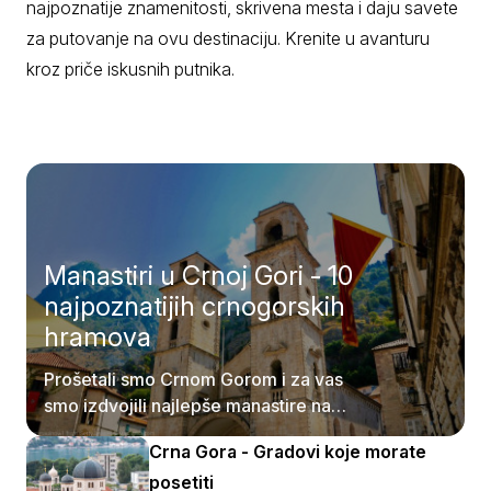
najpoznatije znamenitosti, skrivena mesta i daju savete
za putovanje na ovu destinaciju. Krenite u avanturu
kroz priče iskusnih putnika.
Manastiri u Crnoj Gori - 10
najpoznatijih crnogorskih
hramova
Prošetali smo Crnom Gorom i za vas
smo izdvojili najlepše manastire na
njenom tlu.
Crna Gora - Gradovi koje morate
posetiti