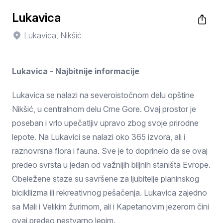
Lukavica
Lukavica, Nikšić
Lukavica - Najbitnije informacije
Lukavica se nalazi na severoistočnom delu opštine
Nikšić, u centralnom delu Crne Gore. Ovaj prostor je
poseban i vrlo upečatljiv upravo zbog svoje prirodne
lepote. Na Lukavici se nalazi oko 365 izvora, ali i
raznovrsna flora i fauna. Sve je to doprinelo da se ovaj
predeo svrsta u jedan od važnijih biljnih staništa Evrope.
Obeležene staze su savršene za ljubitelje planinskog
bicikllizma ili rekreativnog pešačenja. Lukavica zajedno
sa Mali i Velikim žurimom, ali i Kapetanovim jezerom čini
ovaj predeo nestvarno lepim.