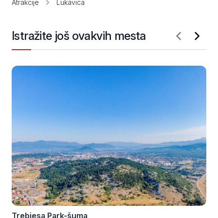
Atrakcije
Lukavica
Istražite još ovakvih mesta
Trebjesa Park-šuma