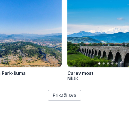
a Park-šuma
Carev most
Nikšić
Prikaži sve