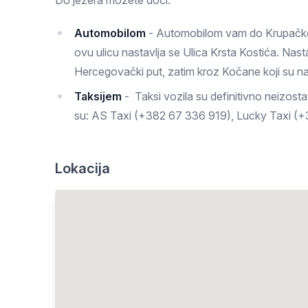
Do jezera možete doći:
Automobilom
- Automobilom vam do Krupačkog 
ovu ulicu nastavlja se Ulica Krsta Kostića. Nas
Hercegovački put, zatim kroz Kočane koji su 
Taksijem
- Taksi vozila su definitivno neizosta
su: AS Taxi (+382 67 336 919), Lucky Taxi (
Lokacija