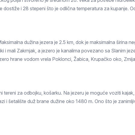
kog polja i stvoreno je sredinom 20. veka za potrebe hidroelek
Prokuplje
ode dostiže i 28 stepeni što je odlična temperatura za kupanje
Maksimalna dužina jezera je 2.5 km, dok je maksimalna širina 
ki i mali Zakrnjak, a jezero je kanalima povezano sa Slanim jeze
ezero hrane vodom vrela Poklonci, Žabica, Krupačko oko, Zmij
i tereni za odbojku, košarku. Na jezeru je moguće voziti kajak, 
nalazi i šetalište duž brane dužine oko 1480 m. Ono što je zaniml