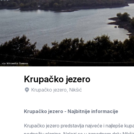
Smederevo
Čačak
Pančevo
Vranje
Paraćin
Kikinda
Krupačko jezero
Srbobran
Krupačko jezero, Nikšić
Inđija
Krupačko jezero - Najbitnije informacije
Ruma
Sremski Karlovci
Krupačko jezero predstavlja najveće i najlepše kupa