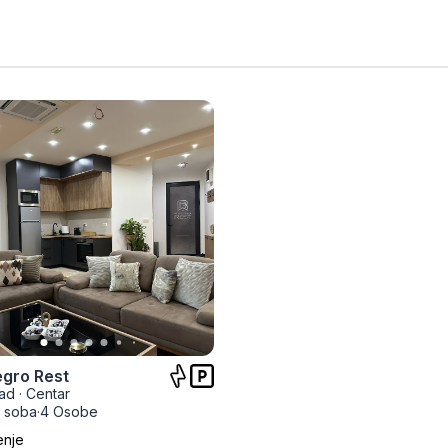
gro Rest
ad
·
Centar
 soba
·
4 Osobe
enje