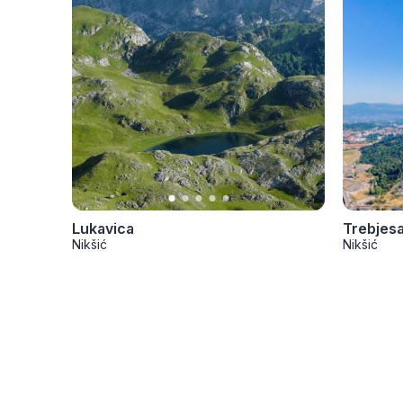
Lukavica
Trebjes
Nikšić
Nikšić