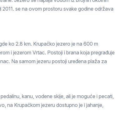
trane. Jezero se napaja vodom iz brojnih okolnih
. Od 2011. se na ovom prostoru svake godine održava
negde ko 2.8 km. Krupačko jezero je na 600 m
rom i jezerom Vrtac. Postoji i brana koja pregrađuje
anac. Na samom jezeru postoji uređena plaža za
pedalinu, kanu, vodene skije, ali je moguće i pecati,
jivo, na Krupačkom jezeru dostupno je i jahanje,