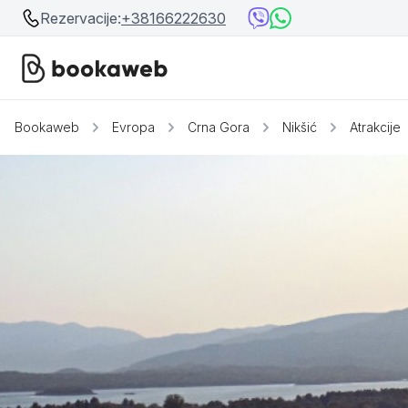
Rezervacije:
+38166222630
Bookaweb
Evropa
Crna Gora
Nikšić
Atrakcije
Srbija
Srbija
Bosna i Hercegovina
Crna Gora
Beograd
Ostalo
Niš
Srebrno jezero
Prolom Banja
Užice