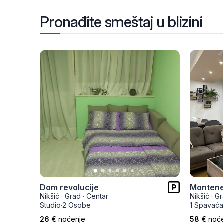
Pronađite smeštaj u blizini
Dom revolucije
Montene
Nikšić
·
Grad
·
Centar
Nikšić
·
Gr
Studio
·
2 Osobe
1 Spavaća
26 €
noćenje
58 €
noć