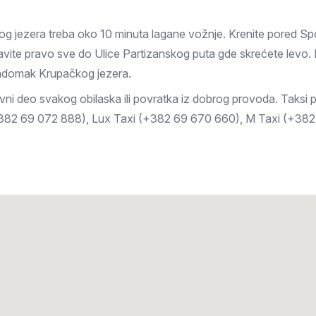
jezera treba oko 10 minuta lagane vožnje. Krenite pored Spor
tavite pravo sve do Ulice Partizanskog puta gde skrećete levo. 
nadomak Krupačkog jezera.
vni deo svakog obilaska ili povratka iz dobrog provoda. Taksi p
+382 69 072 888), Lux Taxi (+382 69 670 660), M Taxi (+38