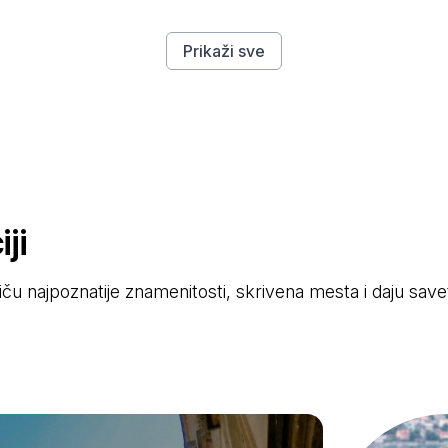
Prikaži sve
ji
stiču najpoznatije znamenitosti, skrivena mesta i daju sav