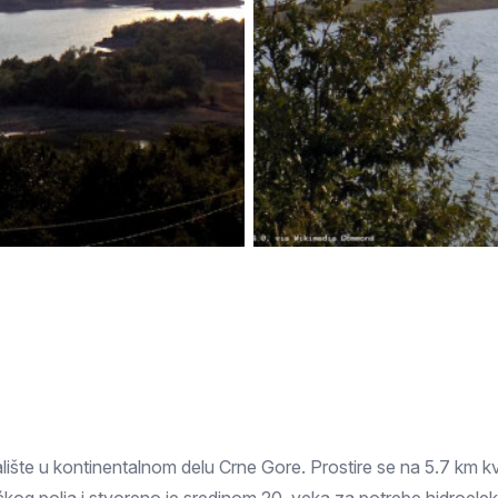
Subotica
Nova Varoš
Valjevo
Uvac
Kruševac
Pirot
Novi Pazar
Zrenjanin
Vršac
Gornji Milanovac
Raška
Leskovac
Bor
Požarevac
Senta
Požega
Sremska
Ljubovija
Mitrovica
Topola
Bela Crkva
Negotin
Bačka Palanka
Ćuprija
Kanjiža
Temerin
Novi Bečej
Mali Zvornik
Kosmaj
Golija
Bačka Topola
lište u kontinentalnom delu Crne Gore. Prostire se na 5.7 km k