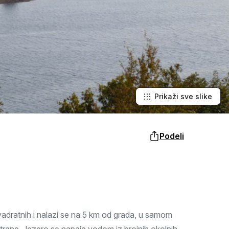
Šabac
naroda, a slike lokalnih i tradicionalnih
specijaliteta osetićete i na svojim
nepcima.
Loznica
Sombor
Zaječar
Vrbas
Prikaži sve slike
Majdanpek
Podeli
Ub
Donji Milanovac
Apatin
Palić
vadratnih i nalazi se na 5 km od grada, u samom