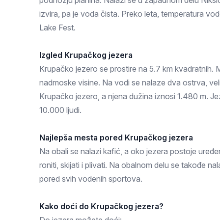
podnožju planina. Nalazi se u zapadnom delu Nikšić
Zlatar
izvira, pa je voda čista. Preko leta, temperatura v
Lake Fest.
Izgled Krupačkog jezera
Krupačko jezero se prostire na 5.7 km kvadratnih. 
nadmoske visine. Na vodi se nalaze dva ostrva, veli
Krupačko jezero, a njena dužina iznosi 1.480 m. J
10.000 ljudi.
Najlepša mesta pored Krupačkog jezera
Na obali se nalazi kafić, a oko jezera postoje uređen
roniti, skijati i plivati. Na obalnom delu se takođe 
pored svih vodenih sportova.
Kako doći do Krupačkog jezera?