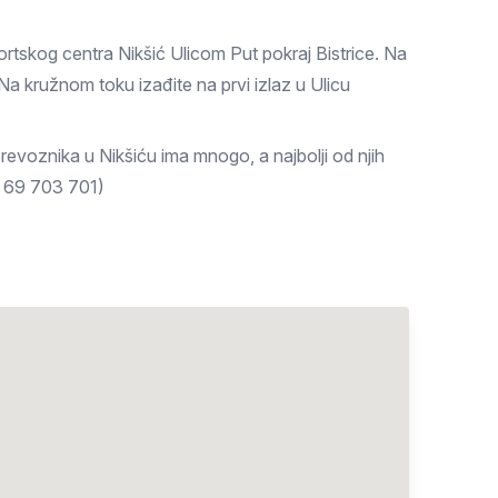
tskog centra Nikšić Ulicom Put pokraj Bistrice. Na
Na kružnom toku izađite na prvi izlaz u Ulicu
revoznika u Nikšiću ima mnogo, a najbolji od njih
2 69 703 701)