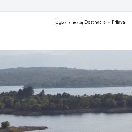
Destinacije
Prijava
Oglasi smeštaj
Divčibare
Vrnjačka Banja
Spremite se za virtuelno putovanje
kroz jednu od najlepših zemalja
Perućac
Evrope i sveta. Uživaćete u prikazima
planinskih masiva poput Tare i Šar-
Kladovo
planine, ali i u ravničarskim predelima
prostrane Vojvodine. Istraživanje
Aranđelovac
tradicije i kulturnog dobra Srbije
otkriće vam pravu narav srpskog