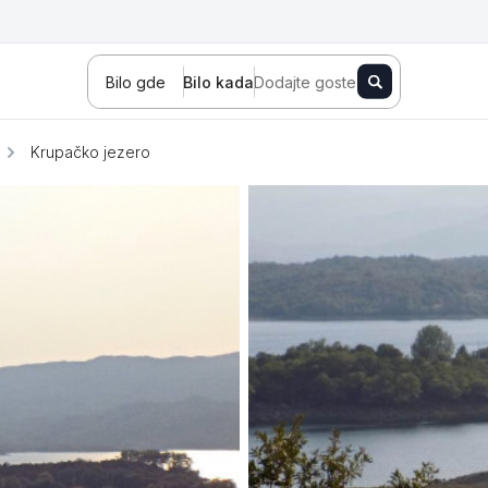
Bilo gde
Bilo kada
Dodajte goste
Krupačko jezero
Novi Sad
Zlatibor
Kopaonik
Banja Koviljača
Sokobanja
Fruška gora
Tara
Stara planina
Banja Vrujci
Kragujevac
Ždrelo
Golubac
Bajina Bašta
Kraljevo
Jagodina